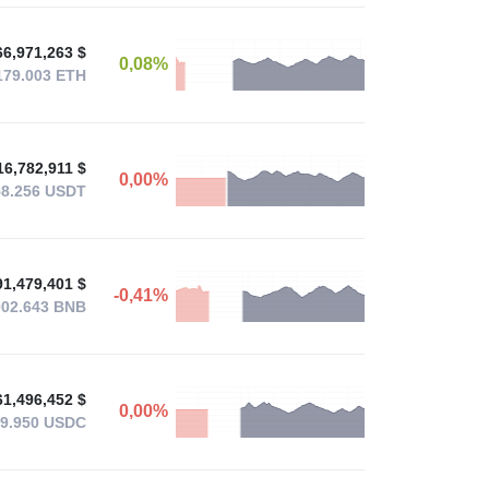
66,971,263 $
0,08%
179.003
ETH
16,782,911 $
0,00%
58.256
USDT
91,479,401 $
-0,41%
002.643
BNB
61,496,452 $
0,00%
49.950
USDC