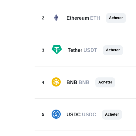
2
Ethereum
ETH
Acheter
3
Tether
USDT
Acheter
4
BNB
BNB
Acheter
5
USDC
USDC
Acheter