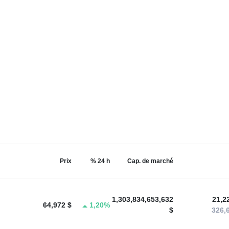
Prix
% 24 h
Cap. de marché
1,303,834,653,632
21,2
64,972 $
1,20%
$
326,