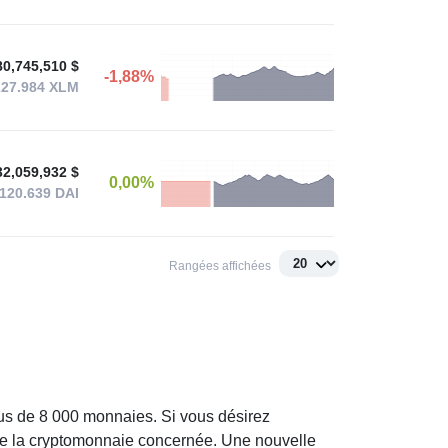
80,745,510 $
-1,88%
227.984
XLM
32,059,932 $
0,00%
,120.639
DAI
Rangées affichées
 plus de 8 000 monnaies. Si vous désirez
 de la cryptomonnaie concernée. Une nouvelle