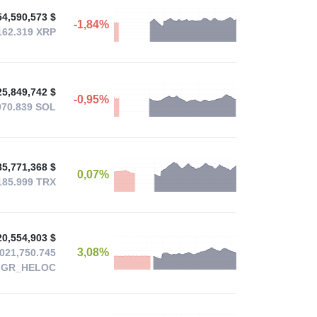
54,590,573 $
-1,84%
162.319
XRP
25,849,742 $
-0,95%
970.839
SOL
85,771,368 $
0,07%
185.999
TRX
20,554,903 $
3,08%
021,750.745
IGR_HELOC