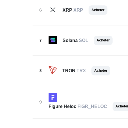
6
XRP
XRP
Acheter
7
Solana
SOL
Acheter
8
TRON
TRX
Acheter
9
Figure Heloc
FIGR_HELOC
Achete