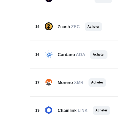
15
Zcash
ZEC
Acheter
16
Cardano
ADA
Acheter
17
Monero
XMR
Acheter
19
Chainlink
LINK
Acheter