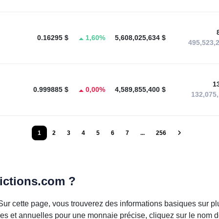
0.16295 $
1,60%
5,608,025,634 $
495,523,
1
0.999885 $
0,00%
4,589,855,400 $
132,075
1
2
3
4
5
6
7
...
256
ictions.com ?
ve. Sur cette page, vous trouverez des informations basiques sur
lles et annuelles pour une monnaie précise, cliquez sur le nom