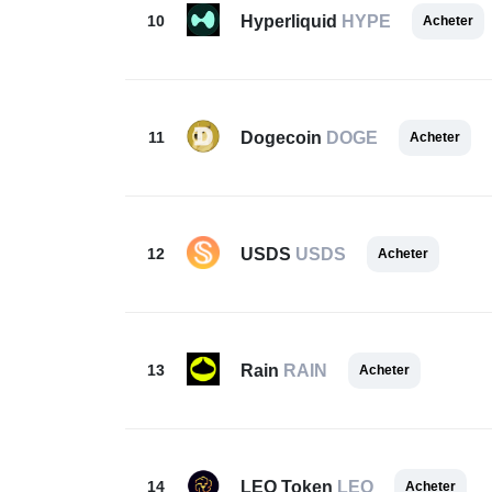
10
Hyperliquid
HYPE
Acheter
11
Dogecoin
DOGE
Acheter
12
USDS
USDS
Acheter
13
Rain
RAIN
Acheter
14
LEO Token
LEO
Acheter