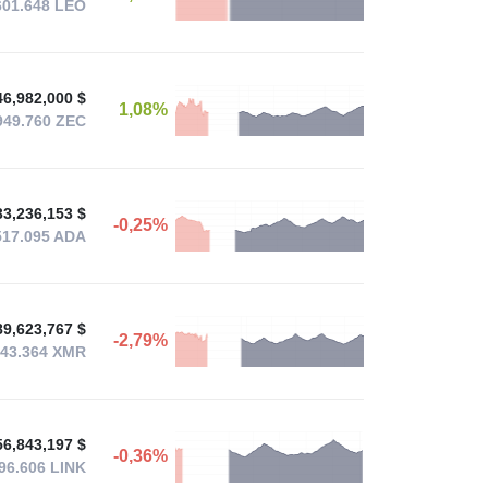
601.648
LEO
46,982,000 $
1,08%
949.760
ZEC
33,236,153 $
-0,25%
517.095
ADA
89,623,767 $
-2,79%
343.364
XMR
56,843,197 $
-0,36%
296.606
LINK