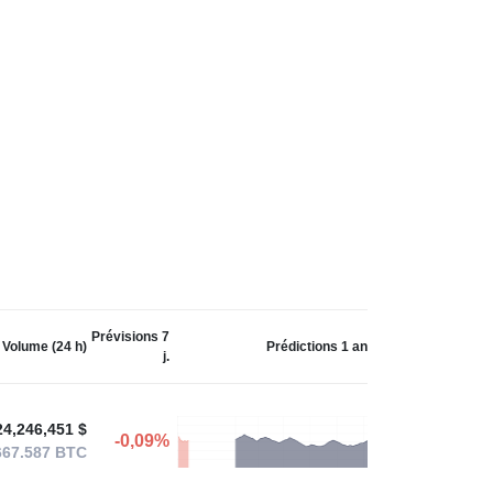
Prévisions 7
Volume (24 h)
Prédictions 1 an
j.
24,246,451 $
-0,09%
667.587
BTC