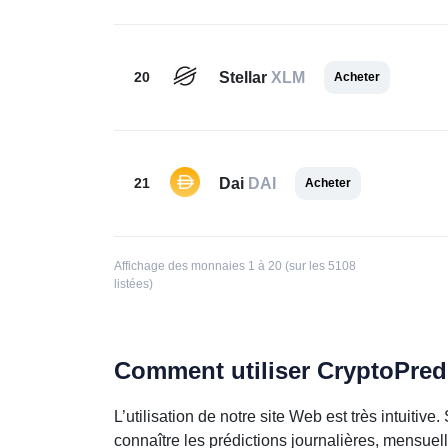
20
Stellar
XLM
Acheter
21
Dai
DAI
Acheter
Affichage des monnaies 1 à 20 (sur les 5108
listées)
Comment utiliser CryptoPred
L’utilisation de notre site Web est très intuiti
connaître les prédictions journalières, mensue