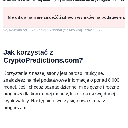
#
Nazwa
Cena
24h %
Kapitalizacja rynkowa
Wolumen(24h)
Prognoza na 7 dni
Nie udało nam się znaleźć żadnych wyników na podstawie pod
Wyświetlam od 13940 do 4857 monet (z całkowitej liczby 4857)
Jak korzystać z
CryptoPredictions.com?
Korzystanie z naszej strony jest bardzo intuicyjne,
znajdziesz na niej podstawowe informacje o ponad 8 000
monet. Jeśli chcesz poznać dzienne, miesięczne i roczne
prognozy dla konkretnej monety, kliknij na nazwę danej
kryptowaluty. Następnie otworzy się nowa strona z
prognozami.