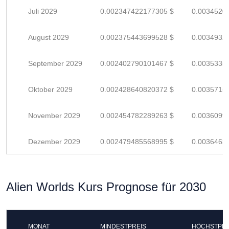
Juli 2029
0.002347422177305 $
0.0034520
August 2029
0.002375443699528 $
0.0034932
September 2029
0.002402790101467 $
0.0035335
Oktober 2029
0.002428640820372 $
0.0035715
November 2029
0.002454782289263 $
0.0036099
Dezember 2029
0.002479485568995 $
0.0036463
Alien Worlds Kurs Prognose für 2030
MONAT
MINDESTPREIS
HÖCHSTPRE