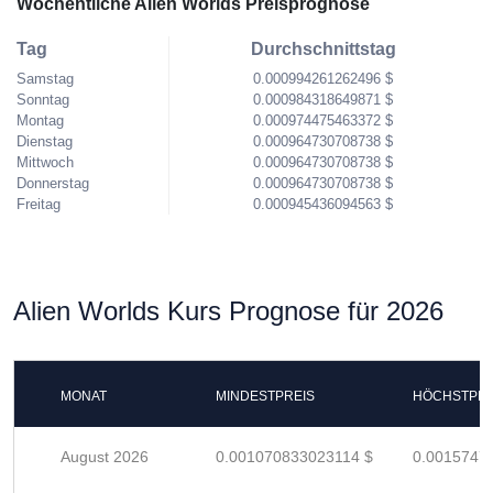
Wöchentliche Alien Worlds Preisprognose
Tag
Durchschnittstag
Samstag
0.000994261262496 $
Sonntag
0.000984318649871 $
Montag
0.000974475463372 $
Dienstag
0.000964730708738 $
Mittwoch
0.000964730708738 $
Donnerstag
0.000964730708738 $
Freitag
0.000945436094563 $
Alien Worlds Kurs Prognose für 2026
MONAT
MINDESTPREIS
HÖCHSTPRE
August 2026
0.001070833023114 $
0.0015747