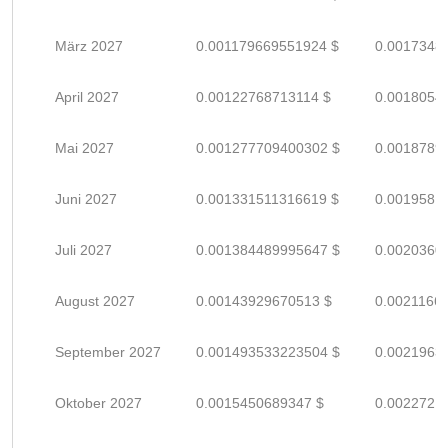
März 2027
0.001179669551924 $
0.0017348
April 2027
0.00122768713114 $
0.0018054
Mai 2027
0.001277709400302 $
0.0018789
Juni 2027
0.001331511316619 $
0.0019581
Juli 2027
0.001384489995647 $
0.0020360
August 2027
0.00143929670513 $
0.0021166
September 2027
0.001493533223504 $
0.0021963
Oktober 2027
0.0015450689347 $
0.0022721