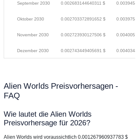
September 2030
0.002683144640311 $
0.0039458
Oktober 2030
0.002703372891652 $
0.0039755
November 2030
0.002723930127506 $
0.0040057
Dezember 2030
0.002743449405691 $
0.0040344
Alien Worlds Preisvorhersagen -
FAQ
Wie lautet die Alien Worlds
Preisvorhersage für 2026?
Alien Worlds wird voraussichtlich 0.001267960937783 $