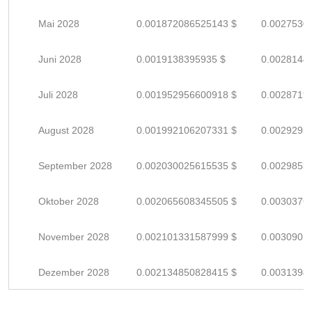
Mai 2028
0.001872086525143 $
0.0027530
Juni 2028
0.0019138395935 $
0.0028144
Juli 2028
0.001952956600918 $
0.0028719
August 2028
0.001992106207331 $
0.0029295
September 2028
0.002030025615535 $
0.0029853
Oktober 2028
0.002065608345505 $
0.0030376
November 2028
0.002101331587999 $
0.0030901
Dezember 2028
0.002134850828415 $
0.0031394