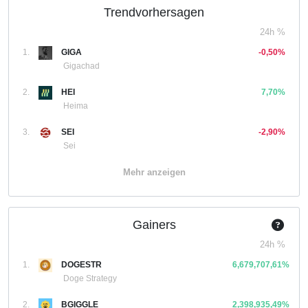
Trendvorhersagen
24h %
1.
GIGA
-0,50%
Gigachad
2.
HEI
7,70%
Heima
3.
SEI
-2,90%
Sei
Mehr anzeigen
Gainers
24h %
1.
DOGESTR
6,679,707,61%
Doge Strategy
2.
BGIGGLE
2,398,935,49%