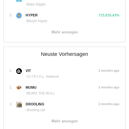
Baby Giggle
3.
HYPER
715,035,43%
Bitcoin Hyper
Mehr anzeigen
Neuste Vorhersagen
1.
VIT
2 months ago
V.I.T.R.I.O.L. Network
2.
MUMU
2 months ago
MUMU THE BULL
3.
DROOLING
2 months ago
drooling cat
Mehr anzeigen