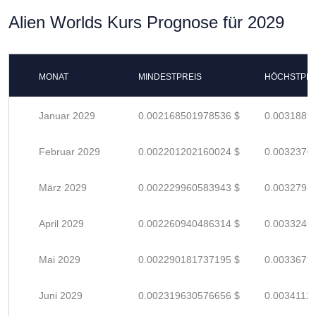
Alien Worlds Kurs Prognose für 2029
MONAT
MINDESTPREIS
HÖCHSTPRE
Januar 2029
0.002168501978536 $
0.0031889
Februar 2029
0.002201202160024 $
0.0032370
März 2029
0.002229960583943 $
0.0032793
April 2029
0.002260940486314 $
0.0033249
Mai 2029
0.002290181737195 $
0.0033679
Juni 2029
0.002319630576656 $
0.0034112