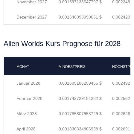
November 2027
0.001597138647797 $
0.0023487
Dezember 2027
0.001646093990651 $
0.0024207
Alien Worlds Kurs Prognose für 2028
MONAT
MINDESTPREIS
HÖCHSTPRE
Januar 2028
0.001695186259455 $
0.0024929
Februar 2028
0.001742729184282 $
0.0025628
März 2028
0.001785807953729 $
0.0026261
April 2028
0.001830334806938 $
0.0026916