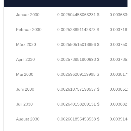
Januar 2030
0.002504458063231 $
0.0036830
Februar 2030
0.002528891142873 $
0.0037189
März 2030
0.002550515018856 $
0.0037507
April 2030
0.002573951900693 $
0.0037852
Mai 2030
0.002596209119995 $
0.0038179
Juni 2030
0.002618757198537 $
0.0038511
Juli 2030
0.002640158209131 $
0.0038825
August 2030
0.002661855453538 $
0.0039144