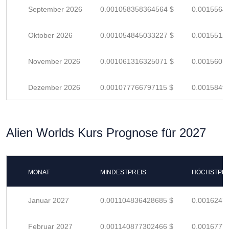
September 2026
0.001058358364564 $
0.0015564
Oktober 2026
0.001054845033227 $
0.0015512
November 2026
0.001061316325071 $
0.0015607
Dezember 2026
0.001077766797115 $
0.0015849
Alien Worlds Kurs Prognose für 2027
MONAT
MINDESTPREIS
HÖCHSTPRE
Januar 2027
0.001104836428685 $
0.0016247
Februar 2027
0.001140877302466 $
0.0016777