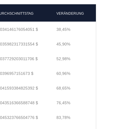
URCHSCHNITTSTAG
VERÄNDERUNG
.034146176054051 $
38,45%
.035982317331554 $
45,90%
.037729203011706 $
52,98%
.0396957151673 $
60,96%
.041593384825392 $
68,65%
.043516366588748 $
76,45%
.045323766504776 $
83,78%