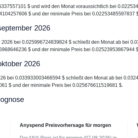
6337557101 $ und wird den Monat voraussichtlich bei 0.022534
4104257606 $ und der minimale Preis bei 0.02253485597837 $
 september 2026
r 2026 bei 0.025996724839824 $ schließt den Monat ab bei 0.0
6968646236 $ und der minimale Preis bei 0.02523953867944 $
oktober 2026
2026 bei 0.033933003466594 $ schließt den Monat ab bei 0.0324
61 $ und der minimale Preis bei 0.025676611519681 $.
rognose
Anyspend Preisvorhersage für morgen
Der ANY Preis ist für morgen (07.08.2026) in