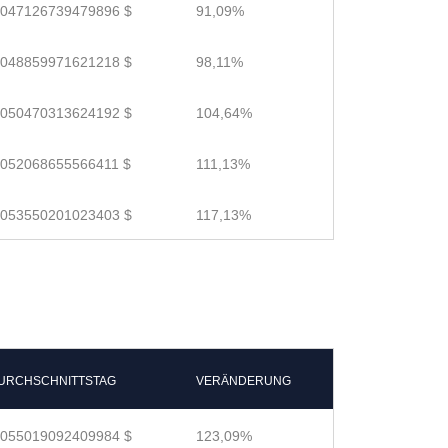
.047126739479896 $
91,09%
.048859971621218 $
98,11%
.050470313624192 $
104,64%
.052068655566411 $
111,13%
.053550201023403 $
117,13%
URCHSCHNITTSTAG
VERÄNDERUNG
.055019092409984 $
123,09%