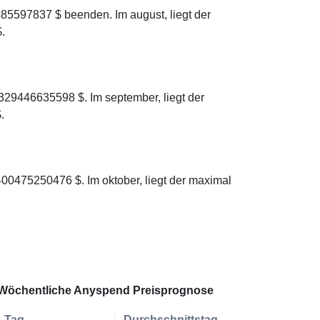
85597837 $ beenden. Im august, liegt der
.
329446635598 $. Im september, liegt der
.
00475250476 $. Im oktober, liegt der maximal
Wöchentliche Anyspend Preisprognose
Tag
Durchschnittstag