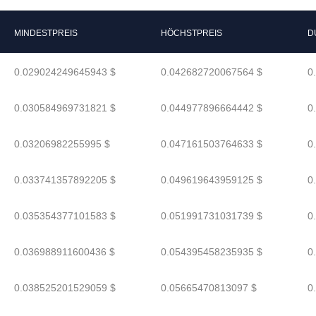
MINDESTPREIS
HÖCHSTPREIS
D
0.029024249645943 $
0.042682720067564 $
0
0.030584969731821 $
0.044977896664442 $
0
0.03206982255995 $
0.047161503764633 $
0
0.033741357892205 $
0.049619643959125 $
0
0.035354377101583 $
0.051991731031739 $
0
0.036988911600436 $
0.054395458235935 $
0
0.038525201529059 $
0.05665470813097 $
0