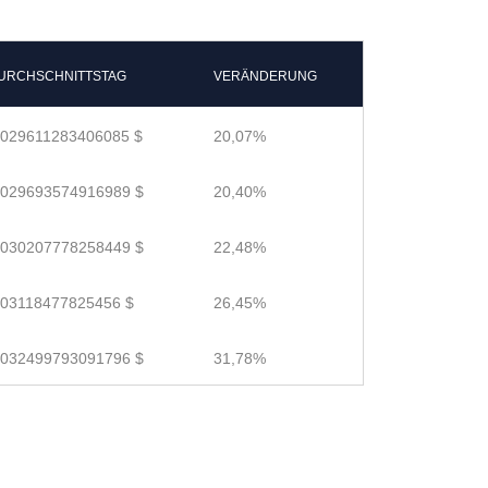
URCHSCHNITTSTAG
VERÄNDERUNG
.029611283406085 $
20,07%
.029693574916989 $
20,40%
.030207778258449 $
22,48%
.03118477825456 $
26,45%
.032499793091796 $
31,78%