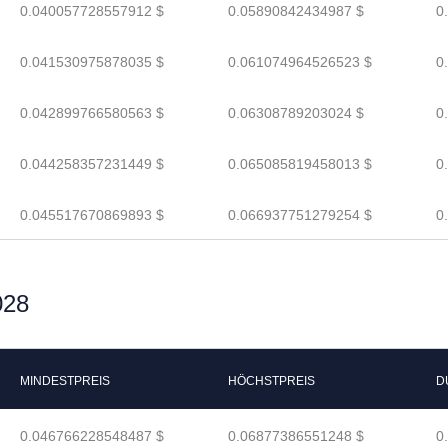
0.040057728557912 $
0.05890842434987 $
0
0.041530975878035 $
0.061074964526523 $
0
0.042899766580563 $
0.06308789203024 $
0
0.044258357231449 $
0.065085819458013 $
0
0.045517670869893 $
0.066937751279254 $
0
028
MINDESTPREIS
HÖCHSTPREIS
D
0.046766228548487 $
0.06877386551248 $
0