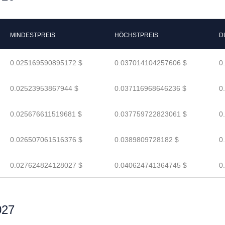
MINDESTPREIS
HÖCHSTPREIS
D
0.025169590895172 $
0.037014104257606 $
0
0.02523953867944 $
0.037116968646236 $
0
0.025676611519681 $
0.037759722823061 $
0
0.026507061516376 $
0.0389809728182 $
0
0.027624824128027 $
0.040624741364745 $
0
027