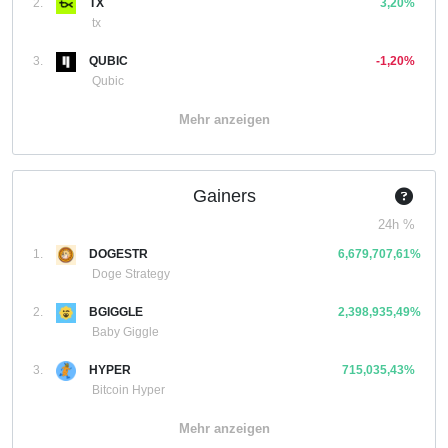
2.
TX
3,20%
tx
3.
QUBIC
-1,20%
Qubic
Mehr anzeigen
Gainers
24h %
1.
DOGESTR
6,679,707,61%
Doge Strategy
2.
BGIGGLE
2,398,935,49%
Baby Giggle
3.
HYPER
715,035,43%
Bitcoin Hyper
Mehr anzeigen