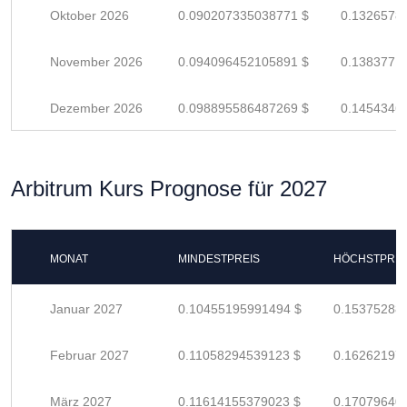
Oktober 2026
0.090207335038771 $
0.1326578
November 2026
0.094096452105891 $
0.1383771
Dezember 2026
0.098895586487269 $
0.1454346
Arbitrum Kurs Prognose für 2027
MONAT
MINDESTPREIS
HÖCHSTPREI
Januar 2027
0.10455195991494 $
0.15375288
Februar 2027
0.11058294539123 $
0.16262197
März 2027
0.11614155379023 $
0.17079640