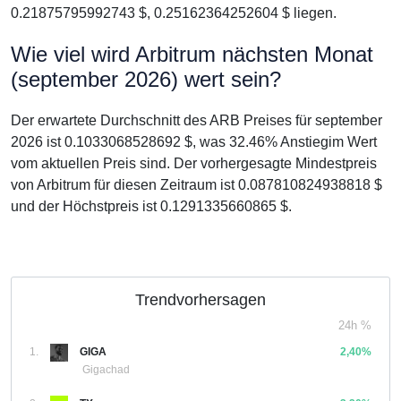
0.21875795992743 $, 0.25162364252604 $ liegen.
Wie viel wird Arbitrum nächsten Monat
(september 2026) wert sein?
Der erwartete Durchschnitt des ARB Preises für september
2026 ist 0.1033068528692 $, was 32.46% Anstiegim Wert
vom aktuellen Preis sind. Der vorhergesagte Mindestpreis
von Arbitrum für diesen Zeitraum ist 0.087810824938818 $
und der Höchstpreis ist 0.1291335660865 $.
Trendvorhersagen
24h %
1.
GIGA
2,40%
Gigachad