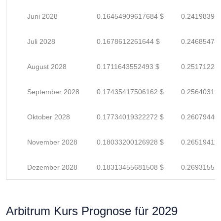
Juni 2028
0.16454909617684 $
0.24198396
Juli 2028
0.1678612261644 $
0.24685474
August 2028
0.1711643552493 $
0.25171228
September 2028
0.17435417506162 $
0.25640319
Oktober 2028
0.17734019322272 $
0.26079440
November 2028
0.18033200126928 $
0.26519411
Dezember 2028
0.18313455681508 $
0.26931552
Arbitrum Kurs Prognose für 2029