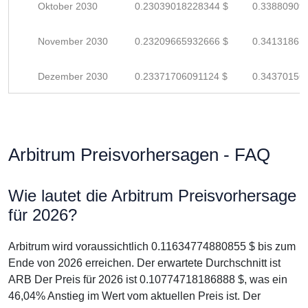
Oktober 2030
0.23039018228344 $
0.33880909
November 2030
0.23209665932666 $
0.34131861
Dezember 2030
0.23371706091124 $
0.34370156
Arbitrum Preisvorhersagen - FAQ
Wie lautet die Arbitrum Preisvorhersage
für 2026?
Arbitrum wird voraussichtlich 0.11634774880855 $ bis zum
Ende von 2026 erreichen. Der erwartete Durchschnitt ist
ARB Der Preis für 2026 ist 0.10774718186888 $, was ein
46,04% Anstieg im Wert vom aktuellen Preis ist. Der