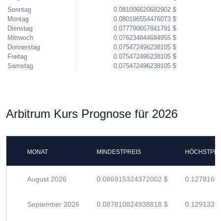
Sonntag
0.081006620682902 $
Montag
0.080196554476073 $
Dienstag
0.077790657841791 $
Mittwoch
0.076234844684955 $
Donnerstag
0.075472496238105 $
Freitag
0.075472496238105 $
Samstag
0.075472496238105 $
Arbitrum Kurs Prognose für 2026
MONAT
MINDESTPREIS
HÖCHSTPRE
August 2026
0.086915324372002 $
0.1278166
September 2026
0.087810824938818 $
0.1291335