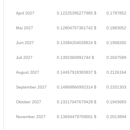
April 2027
0.12225395277985 $
0.17978522
Mai 2027
0.12804757361742 $
0.18830525
Juni 2027
0.13384204028824 $
0.19682652
Juli 2027
0.1392360991744 $
0.20475896
August 2027
0.14457918383837 $
0.21261644
September 2027
0.14968866992314 $
0.22013039
Oktober 2027
0.13217047679428 $
0.19436834
November 2027
0.13694479759001 $
0.20138940