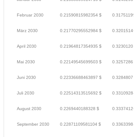
Februar 2030
0.21590815982354 $
0.31751199
März 2030
0.21770295552984 $
0.32015140
April 2030
0.21964817354935 $
0.32301201
Mai 2030
0.22149545699503 $
0.32572861
Juni 2030
0.22336688463897 $
0.32848071
Juli 2030
0.22514313515692 $
0.33109284
August 2030
0.2269440188328 $
0.33374120
September 2030
0.22871109581104 $
0.33633984