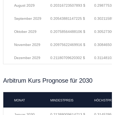
August 2029
0.20316723507893 $
0.29877534
September 2029
0.20543881147225 $
0.30211589
Oktober 2029
0.20758564488106 $
0.30527300
November 2029
0.20975622469916 $
0.30846503
Dezember 2029
0.21180709620302 $
0.31148102
Arbitrum Kurs Prognose für 2030
MONAT
MINDESTPREIS
HÖCHSTPREI
Januar 2030
0.21388009614713 $
0.31452955