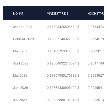
MONAT
MINDESTPREIS
HÖCHSTPREI
Januar 2029
0.18594426593832 $
0.27344744
Februar 2029
0.18867140322659 $
0.27745794
März 2029
0.19106759917696 $
0.28098176
April 2029
0.19364692243074 $
0.28477488
Mai 2029
0.19607989170893 $
0.28835278
Juni 2029
0.19852880906492 $
0.29195413
Juli 2029
0.20083888731048 $
0.29535130