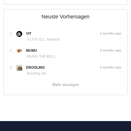
Neuste Vorhersagen
1.
VIT
2 months ago
V.I.T.R.I.O.L. Network
2.
MUMU
2 months ago
MUMU THE BULL
3.
DROOLING
2 months ago
drooling cat
Mehr anzeigen