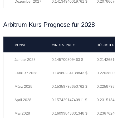
Dezember 2027
0.14134940019761 $
0.20786676
Arbitrum Kurs Prognose für 2028
MONAT
MINDESTPREIS
HÖCHSTPREI
Januar 2028
0.145700309463 $
0.21426516
Februar 2028
0.14986254138843 $
0.22038609
März 2028
0.15359798653762 $
0.22587939
April 2028
0.15742914740911 $
0.23151345
Mai 2028
0.16099843831348 $
0.23676240