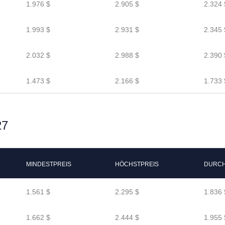
1.976 $
2.905 $
2.324 
1.993 $
2.931 $
2.345 
2.032 $
2.988 $
2.390 
1.473 $
2.166 $
1.733 
27
MINDESTPREIS
HÖCHSTPREIS
DURCH
1.561 $
2.295 $
1.836 
1.662 $
2.444 $
1.955 