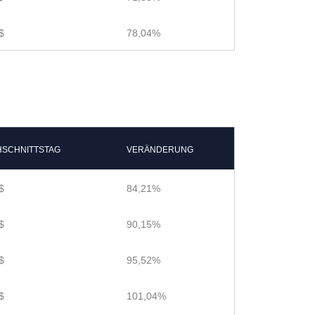
$
78,04%
SCHNITTSTAG
VERÄNDERUNG
$
84,21%
$
90,15%
$
95,52%
$
101,04%