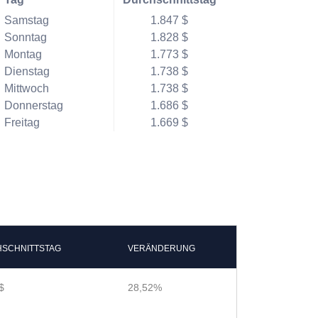
Samstag
1.847 $
Sonntag
1.828 $
Montag
1.773 $
Dienstag
1.738 $
Mittwoch
1.738 $
Donnerstag
1.686 $
Freitag
1.669 $
SCHNITTSTAG
VERÄNDERUNG
$
28,52%