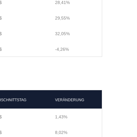
$
28,41%
$
29,55%
$
32,05%
$
-4,26%
SCHNITTSTAG
VERÄNDERUNG
$
1,43%
$
8,02%