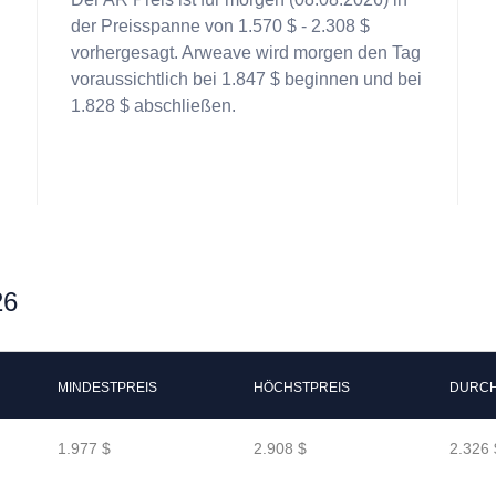
der Preisspanne von 1.570 $ - 2.308 $
vorhergesagt. Arweave wird morgen den Tag
voraussichtlich bei 1.847 $ beginnen und bei
1.828 $ abschließen.
26
MINDESTPREIS
HÖCHSTPREIS
DURCH
1.977 $
2.908 $
2.326 