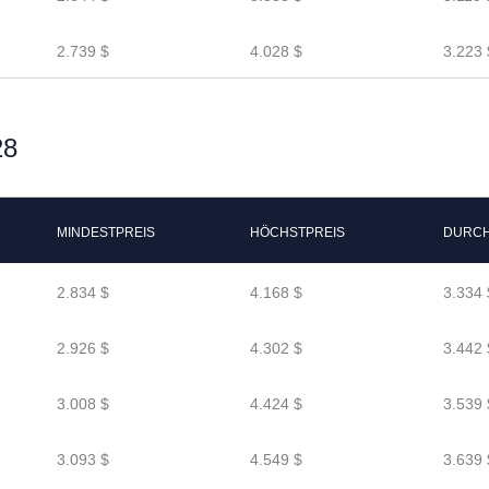
2.739 $
4.028 $
3.223 
28
MINDESTPREIS
HÖCHSTPREIS
DURCH
2.834 $
4.168 $
3.334 
2.926 $
4.302 $
3.442 
3.008 $
4.424 $
3.539 
3.093 $
4.549 $
3.639 