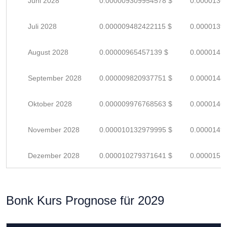
Juni 2028
0.000009309954578 $
0.0000136
Juli 2028
0.000009482422115 $
0.0000139
August 2028
0.00000965457139 $
0.0000141
September 2028
0.000009820937751 $
0.0000144
Oktober 2028
0.000009976768563 $
0.0000146
November 2028
0.000010132979995 $
0.0000149
Dezember 2028
0.000010279371641 $
0.0000151
Bonk Kurs Prognose für 2029