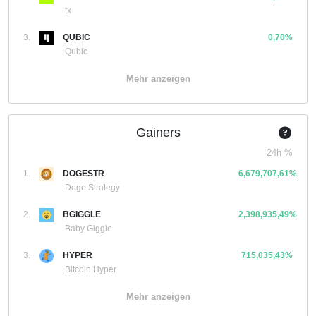
tx
3.
QUBIC
0,70%
Qubic
Mehr anzeigen
Gainers
24h %
1.
DOGESTR
6,679,707,61%
Doge Strategy
2.
BGIGGLE
2,398,935,49%
Baby Giggle
3.
HYPER
715,035,43%
Bitcoin Hyper
Mehr anzeigen