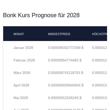
Bonk Kurs Prognose für 2028
MONAT
MINDESTPREIS
HÖCHSTPRE
Januar 2028
0.000008332772349 $
0.0000122
Februar 2028
0.00000854774482 $
0.0000125
März 2028
0.000008741126753 $
0.0000128
April 2028
0.000008939840004 $
0.0000131
Mai 2028
0.00000912526245 $
0.0000134