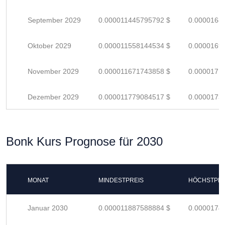
September 2029
0.000011445795792 $
0.0000168
Oktober 2029
0.000011558144534 $
0.0000169
November 2029
0.000011671743858 $
0.0000171
Dezember 2029
0.000011779084517 $
0.0000173
Bonk Kurs Prognose für 2030
MONAT
MINDESTPREIS
HÖCHSTPRE
Januar 2030
0.000011887588884 $
0.0000174