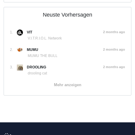
Neuste Vorhersagen
1.
VIT
2 months ago
V.I.T.R.I.O.L. Network
2.
MUMU
2 months ago
MUMU THE BULL
3.
DROOLING
2 months ago
drooling cat
Mehr anzeigen