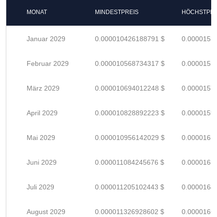
MONAT
MINDESTPREIS
HÖCHSTPRE
Januar 2029
0.000010426188791 $
0.0000153
Februar 2029
0.000010568734317 $
0.0000155
März 2029
0.000010694012248 $
0.0000157
April 2029
0.000010828892223 $
0.0000159
Mai 2029
0.000010956142029 $
0.0000161
Juni 2029
0.000011084245676 $
0.0000163
Juli 2029
0.000011205102443 $
0.0000164
August 2029
0.000011326928602 $
0.0000166