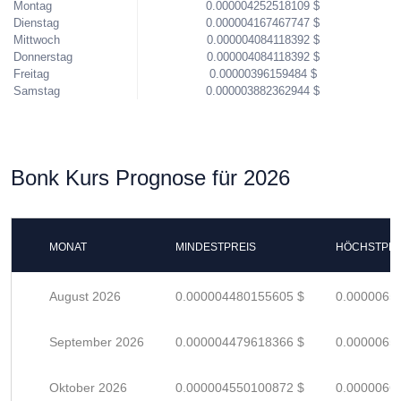
Montag
0.000004252518109 $
Dienstag
0.000004167467747 $
Mittwoch
0.000004084118392 $
Donnerstag
0.000004084118392 $
Freitag
0.00000396159484 $
Samstag
0.000003882362944 $
Bonk Kurs Prognose für 2026
MONAT
MINDESTPREIS
HÖCHSTPRE
August 2026
0.000004480155605 $
0.0000065
September 2026
0.000004479618366 $
0.0000065
Oktober 2026
0.000004550100872 $
0.0000066