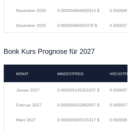
November 2026
0.000004694892814 $
0.0000069
Dezember 2026
0.00000489403378 $
0.0000071
Bonk Kurs Prognose für 2027
MONAT
MINDESTPREIS
HÖCHSTPRE
Januar 2027
0.000005145201637 $
0.0000075
Februar 2027
0.000005425982607 $
0.0000079
März 2027
0.000005693215317 $
0.0000083