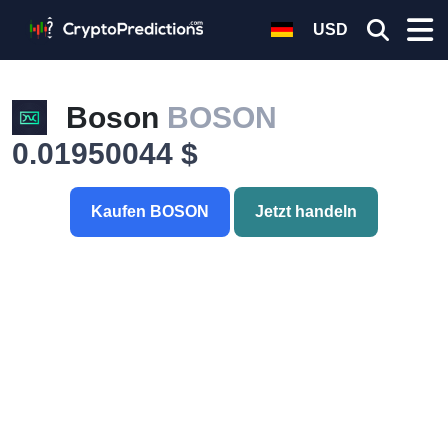
USD
Boson
BOSON
0.01950044 $
Kaufen BOSON
Jetzt handeln