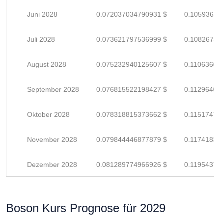
Juni 2028
0.072037034790931 $
0.1059368
Juli 2028
0.073621797536999 $
0.1082673
August 2028
0.075232940125607 $
0.1106366
September 2028
0.076815522198427 $
0.1129640
Oktober 2028
0.078318815373662 $
0.1151747
November 2028
0.079844446877879 $
0.1174183
Dezember 2028
0.081289774966926 $
0.1195437
Boson Kurs Prognose für 2029