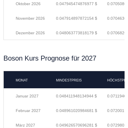
Oktober 2026
0.047945474876977 $
0.0705080
November 2026
0.047914897872154 $
0.0704630
Dezember 2026
0.048063773818179 $
0.0706820
Boson Kurs Prognose für 2027
MONAT
MINDESTPREIS
HÖCHSTPRE
Januar 2027
0.048411948134944 $
0.0711940
Februar 2027
0.048961020984681 $
0.0720015
März 2027
0.049626570696281 $
0.0729802