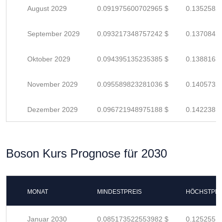
August 2029
0.091975600702965 $
0.1352582
September 2029
0.093217348757242 $
0.1370843
Oktober 2029
0.094395135235385 $
0.1388163
November 2029
0.095589823281036 $
0.1405732
Dezember 2029
0.096721948975188 $
0.1422381
Boson Kurs Prognose für 2030
MONAT
MINDESTPREIS
HÖCHSTPRE
Januar 2030
0.085173522553982 $
0.1252551