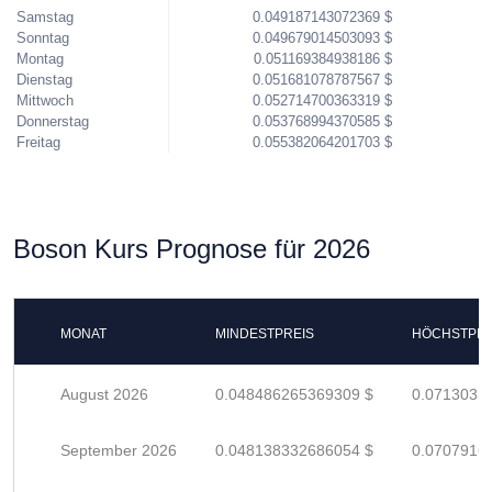
Samstag
0.049187143072369 $
Sonntag
0.049679014503093 $
Montag
0.051169384938186 $
Dienstag
0.051681078787567 $
Mittwoch
0.052714700363319 $
Donnerstag
0.053768994370585 $
Freitag
0.055382064201703 $
Boson Kurs Prognose für 2026
MONAT
MINDESTPREIS
HÖCHSTPRE
August 2026
0.048486265369309 $
0.0713033
September 2026
0.048138332686054 $
0.0707916