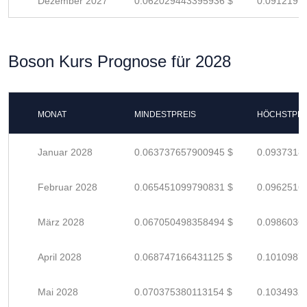
Dezember 2027
0.062029443395936 $
0.0912197
Boson Kurs Prognose für 2028
MONAT
MINDESTPREIS
HÖCHSTPRE
Januar 2028
0.063737657900945 $
0.0937318
Februar 2028
0.065451099790831 $
0.0962516
März 2028
0.067050498358494 $
0.0986036
April 2028
0.068747166431125 $
0.1010987
Mai 2028
0.070375380113154 $
0.1034932