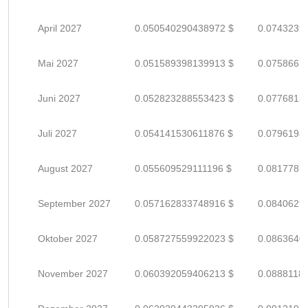
April 2027
0.050540290438972 $
0.0743239
Mai 2027
0.051589398139913 $
0.0758667
Juni 2027
0.052823288553423 $
0.0776813
Juli 2027
0.054141530611876 $
0.0796198
August 2027
0.055609529111196 $
0.0817787
September 2027
0.057162833748916 $
0.0840629
Oktober 2027
0.058727559922023 $
0.0863640
November 2027
0.060392059406213 $
0.0888118