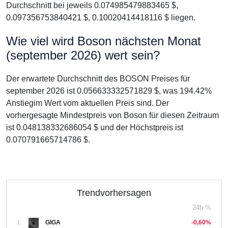
Durchschnitt bei jeweils 0.074985479883465 $,
0.097356753840421 $, 0.10020414418116 $ liegen.
Wie viel wird Boson nächsten Monat
(september 2026) wert sein?
Der erwartete Durchschnitt des BOSON Preises für
september 2026 ist 0.056633332571829 $, was 194.42%
Anstiegim Wert vom aktuellen Preis sind. Der
vorhergesagte Mindestpreis von Boson für diesen Zeitraum
ist 0.048138332686054 $ und der Höchstpreis ist
0.070791665714786 $.
Trendvorhersagen
24h %
1.
GIGA
-0,60%