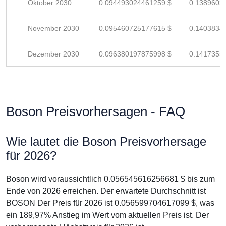
Oktober 2030
0.094493024461259 $
0.1389603
November 2030
0.095460725177615 $
0.1403834
Dezember 2030
0.096380197875998 $
0.1417355
Boson Preisvorhersagen - FAQ
Wie lautet die Boson Preisvorhersage
für 2026?
Boson wird voraussichtlich 0.056545616256681 $ bis zum
Ende von 2026 erreichen. Der erwartete Durchschnitt ist
BOSON Der Preis für 2026 ist 0.056599704617099 $, was
ein 189,97% Anstieg im Wert vom aktuellen Preis ist. Der