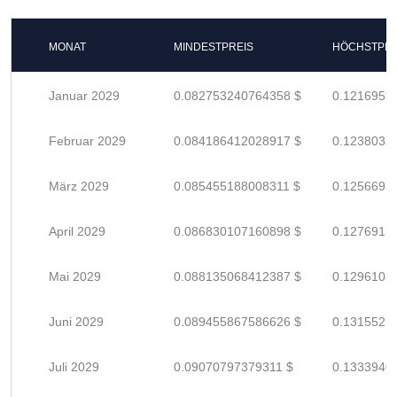
MONAT
MINDESTPREIS
HÖCHSTPRE
Januar 2029
0.082753240764358 $
0.1216959
Februar 2029
0.084186412028917 $
0.1238035
März 2029
0.085455188008311 $
0.1256693
April 2029
0.086830107160898 $
0.1276913
Mai 2029
0.088135068412387 $
0.1296103
Juni 2029
0.089455867586626 $
0.1315527
Juli 2029
0.09070797379311 $
0.1333940