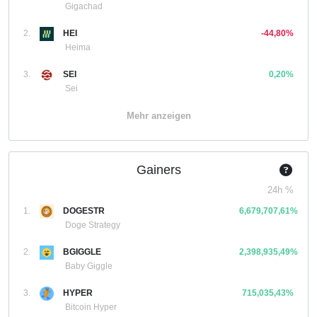
Gigachad
2.
HEI
-44,80%
Heima
3.
SEI
0,20%
Sei
Mehr anzeigen
Gainers
24h %
1.
DOGESTR
6,679,707,61%
Doge Strategy
2.
BGIGGLE
2,398,935,49%
Baby Giggle
3.
HYPER
715,035,43%
Bitcoin Hyper