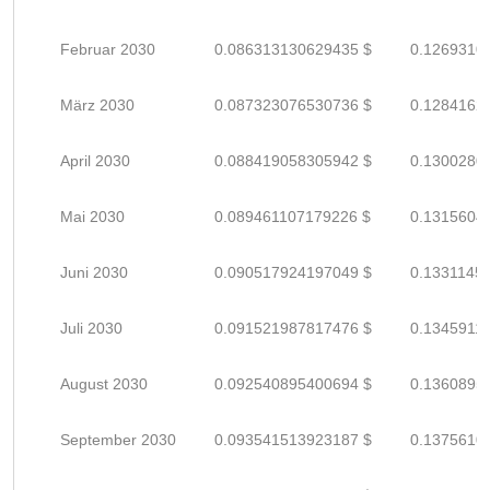
Februar 2030
0.086313130629435 $
0.1269310
März 2030
0.087323076530736 $
0.1284162
April 2030
0.088419058305942 $
0.1300280
Mai 2030
0.089461107179226 $
0.1315604
Juni 2030
0.090517924197049 $
0.1331145
Juli 2030
0.091521987817476 $
0.1345911
August 2030
0.092540895400694 $
0.1360895
September 2030
0.093541513923187 $
0.1375610