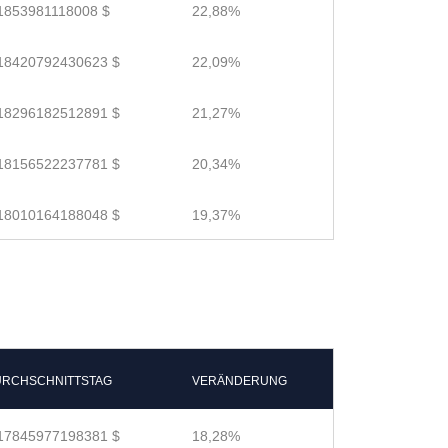
1853981118008 $
22,88%
18420792430623 $
22,09%
18296182512891 $
21,27%
18156522237781 $
20,34%
18010164188048 $
19,37%
RCHSCHNITTSTAG
VERÄNDERUNG
17845977198381 $
18,28%