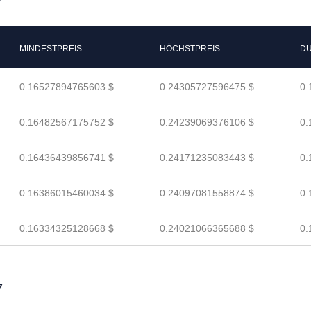
MINDESTPREIS
HÖCHSTPREIS
DU
0.16527894765603 $
0.24305727596475 $
0.
0.16482567175752 $
0.24239069376106 $
0.
0.16436439856741 $
0.24171235083443 $
0.
0.16386015460034 $
0.24097081558874 $
0.
0.16334325128668 $
0.24021066365688 $
0.
7