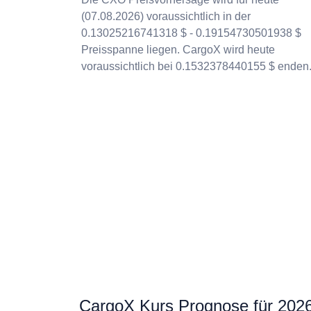
(07.08.2026) voraussichtlich in der
0.13025216741318 $ - 0.19154730501938 $
Preisspanne liegen. CargoX wird heute
voraussichtlich bei 0.1532378440155 $ enden
CargoX Kurs Prognose für 202