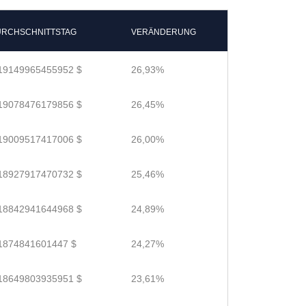
RCHSCHNITTSTAG
VERÄNDERUNG
19149965455952 $
26,93%
19078476179856 $
26,45%
19009517417006 $
26,00%
18927917470732 $
25,46%
18842941644968 $
24,89%
1874841601447 $
24,27%
18649803935951 $
23,61%