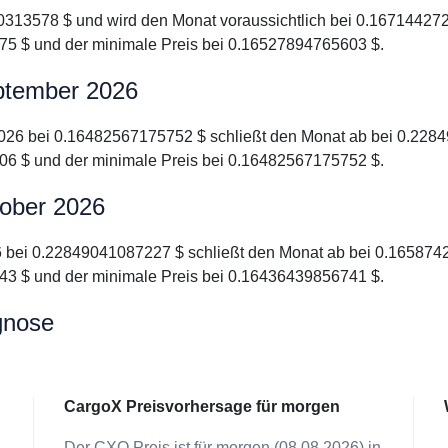
0313578 $ und wird den Monat voraussichtlich bei 0.167144272
5 $ und der minimale Preis bei 0.16527894765603 $.
ptember 2026
2026 bei 0.16482567175752 $ schließt den Monat ab bei 0.2284
6 $ und der minimale Preis bei 0.16482567175752 $.
tober 2026
6 bei 0.22849041087227 $ schließt den Monat ab bei 0.1658742
3 $ und der minimale Preis bei 0.16436439856741 $.
gnose
CargoX Preisvorhersage für morgen
Der CXO Preis ist für morgen (08.08.2026) in