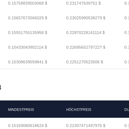
0.15758839503068 $
0.231747639751 $
0.
0.15657673566029 $
0.23025990538279 $
0.
0.15551755135958 $
0.22870228141114 $
0.
0.15433043902114 $
0.22695652797227 $
0.
0.15308639559841 $
0.2251270523506 $
0.
8
MINDESTPREIS
HÖCHSTPREIS
DU
0.15169080618624 $
0.22307471497976 $
0.