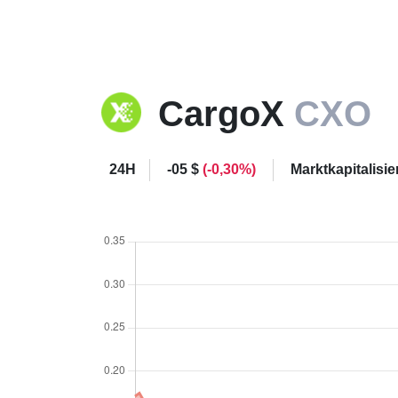
CargoX
CXO
24H
-05 $
(-0,30%)
Marktkapitalisi