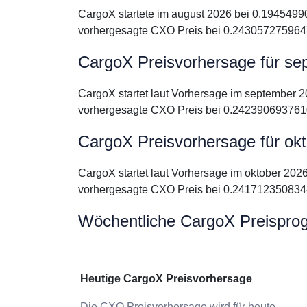
CargoX startete im august 2026 bei 0.1945499
vorhergesagte CXO Preis bei 0.2430572759647
CargoX Preisvorhersage für se
CargoX startet laut Vorhersage im september 
vorhergesagte CXO Preis bei 0.2423906937610
CargoX Preisvorhersage für ok
CargoX startet laut Vorhersage im oktober 202
vorhergesagte CXO Preis bei 0.2417123508344
Wöchentliche CargoX Preispro
Heutige CargoX Preisvorhersage
Die CXO Preisvorhersage wird für heute