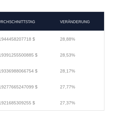
RCHSCHNITTSTAG
VERÄNDERUNG
1944458207718 $
28,88%
19391255500885 $
28,53%
19336988066754 $
28,17%
19277665247099 $
27,77%
1921685309255 $
27,37%