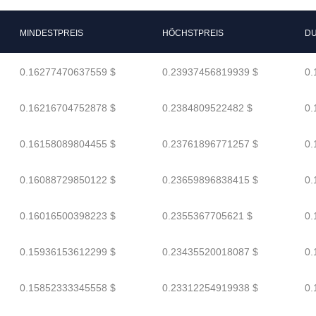
MINDESTPREIS
HÖCHSTPREIS
DU
0.16277470637559 $
0.23937456819939 $
0.
0.16216704752878 $
0.2384809522482 $
0.
0.16158089804455 $
0.23761896771257 $
0.
0.16088729850122 $
0.23659896838415 $
0.
0.16016500398223 $
0.2355367705621 $
0.
0.15936153612299 $
0.23435520018087 $
0.
0.15852333345558 $
0.23312254919938 $
0.