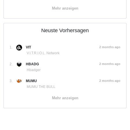
Mehr anzeigen
Neuste Vorhersagen
1.
VIT
2 months ago
V.I.T.R.I.O.L. Network
2.
HBADG
2 months ago
Hbadger
3.
MUMU
2 months ago
MUMU THE BULL
Mehr anzeigen