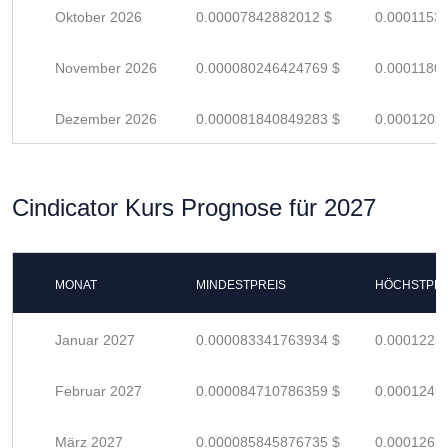
Oktober 2026
0.00007842882012 $
0.0001153
November 2026
0.000080246424769 $
0.0001180
Dezember 2026
0.000081840849283 $
0.0001203
Cindicator Kurs Prognose für 2027
MONAT
MINDESTPREIS
HÖCHSTPRE
Januar 2027
0.000083341763934 $
0.0001225
Februar 2027
0.000084710786359 $
0.0001245
März 2027
0.000085845876735 $
0.0001262