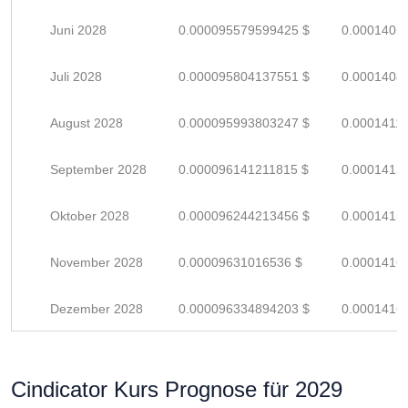
Juni 2028
0.000095579599425 $
0.0001405
Juli 2028
0.000095804137551 $
0.0001408
August 2028
0.000095993803247 $
0.0001411
September 2028
0.000096141211815 $
0.0001413
Oktober 2028
0.000096244213456 $
0.0001415
November 2028
0.00009631016536 $
0.0001416
Dezember 2028
0.000096334894203 $
0.0001416
Cindicator Kurs Prognose für 2029