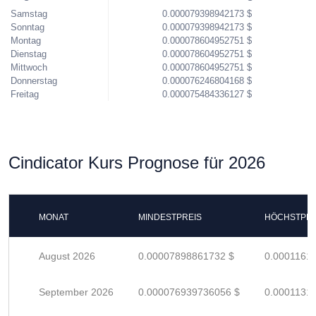
Samstag
0.000079398942173 $
Sonntag
0.000079398942173 $
Montag
0.000078604952751 $
Dienstag
0.000078604952751 $
Mittwoch
0.000078604952751 $
Donnerstag
0.000076246804168 $
Freitag
0.000075484336127 $
Cindicator Kurs Prognose für 2026
MONAT
MINDESTPREIS
HÖCHSTPRE
August 2026
0.00007898861732 $
0.0001161
September 2026
0.000076939736056 $
0.0001131