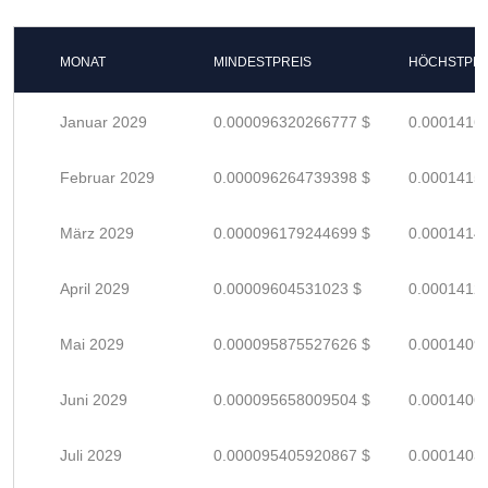
MONAT
MINDESTPREIS
HÖCHSTPRE
Januar 2029
0.000096320266777 $
0.0001416
Februar 2029
0.000096264739398 $
0.0001415
März 2029
0.000096179244699 $
0.0001414
April 2029
0.00009604531023 $
0.0001412
Mai 2029
0.000095875527626 $
0.0001409
Juni 2029
0.000095658009504 $
0.0001406
Juli 2029
0.000095405920867 $
0.0001403