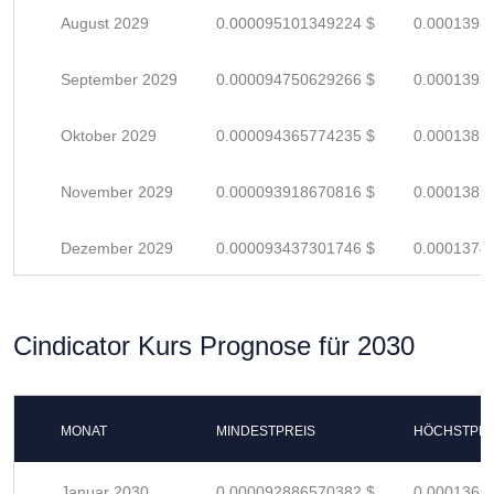
August 2029
0.000095101349224 $
0.0001398
September 2029
0.000094750629266 $
0.0001393
Oktober 2029
0.000094365774235 $
0.0001387
November 2029
0.000093918670816 $
0.0001381
Dezember 2029
0.000093437301746 $
0.0001374
Cindicator Kurs Prognose für 2030
MONAT
MINDESTPREIS
HÖCHSTPRE
Januar 2030
0.000092886570382 $
0.0001365