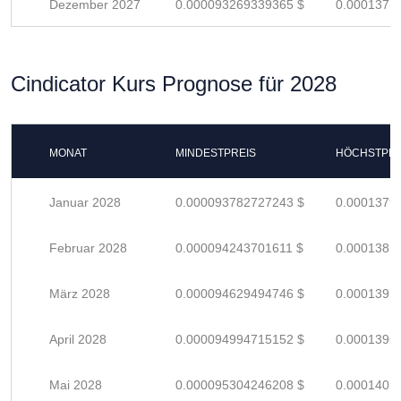
Dezember 2027
0.000093269339365 $
0.0001371
Cindicator Kurs Prognose für 2028
MONAT
MINDESTPREIS
HÖCHSTPRE
Januar 2028
0.000093782727243 $
0.0001379
Februar 2028
0.000094243701611 $
0.0001385
März 2028
0.000094629494746 $
0.0001391
April 2028
0.000094994715152 $
0.0001396
Mai 2028
0.000095304246208 $
0.0001401