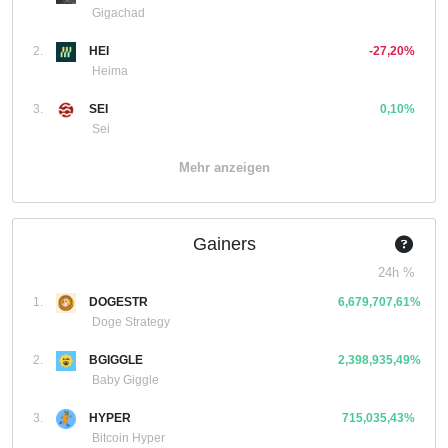
Gigachad
2.
HEI
-27,20%
Heima
3.
SEI
0,10%
Sei
Mehr anzeigen
Gainers
24h %
1.
DOGESTR
6,679,707,61%
Doge Strategy
2.
BGIGGLE
2,398,935,49%
Baby Giggle
3.
HYPER
715,035,43%
Bitcoin Hyper