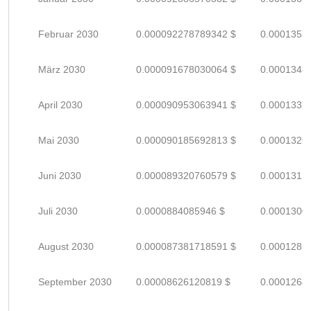
Februar 2030
0.000092278789342 $
0.0001357
März 2030
0.000091678030064 $
0.0001348
April 2030
0.000090953063941 $
0.0001337
Mai 2030
0.000090185692813 $
0.0001326
Juni 2030
0.000089320760579 $
0.0001313
Juli 2030
0.0000884085946 $
0.0001300
August 2030
0.000087381718591 $
0.0001285
September 2030
0.00008626120819 $
0.0001268