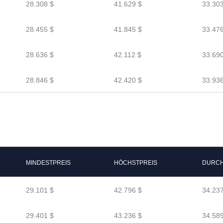
28.308 $
41.629 $
33.303
28.455 $
41.845 $
33.476
28.636 $
42.112 $
33.690
28.846 $
42.420 $
33.936
MINDESTPREIS
HÖCHSTPREIS
DURCH
29.101 $
42.796 $
34.237
29.401 $
43.236 $
34.589