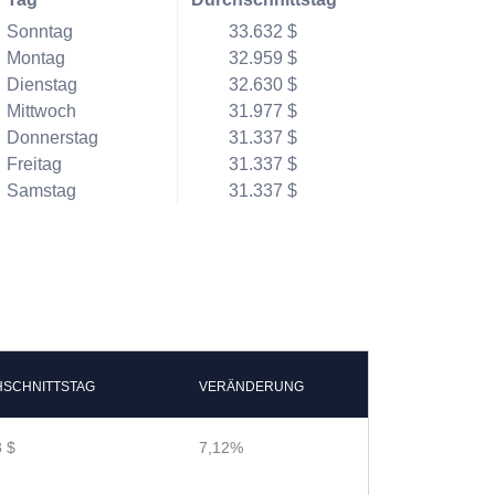
Sonntag
33.632 $
Montag
32.959 $
Dienstag
32.630 $
Mittwoch
31.977 $
Donnerstag
31.337 $
Freitag
31.337 $
Samstag
31.337 $
SCHNITTSTAG
VERÄNDERUNG
 $
7,12%