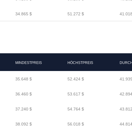
34.865 $
51.272 $
41.018
MINDESTPREIS
HÖCHSTPREIS
DURCH
35.648 $
52.424 $
41.939
36.460 $
53.617 $
42.894
37.240 $
54.764 $
43.812
38.092 $
56.018 $
44.814