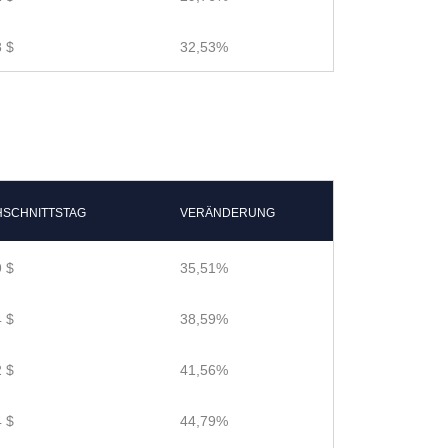
 $
32,53%
SCHNITTSTAG
VERÄNDERUNG
 $
35,51%
 $
38,59%
 $
41,56%
 $
44,79%