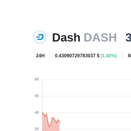
Dash
DASH
24H
0.43090729783037 $
(1,40%)
M