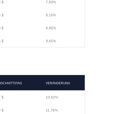
 $
7,60%
 $
8,16%
 $
8,85%
 $
9,65%
SCHNITTSTAG
VERÄNDERUNG
 $
10,62%
 $
11,76%