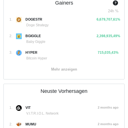
Gainers
24h %
1.
DOGESTR
6,679,707,61%
Doge Strategy
2.
BGIGGLE
2,398,935,49%
Baby Giggle
3.
HYPER
715,035,43%
Bitcoin Hyper
Mehr anzeigen
Neuste Vorhersagen
1.
VIT
2 months ago
V.I.T.R.I.O.L. Network
2.
MUMU
2 months ago