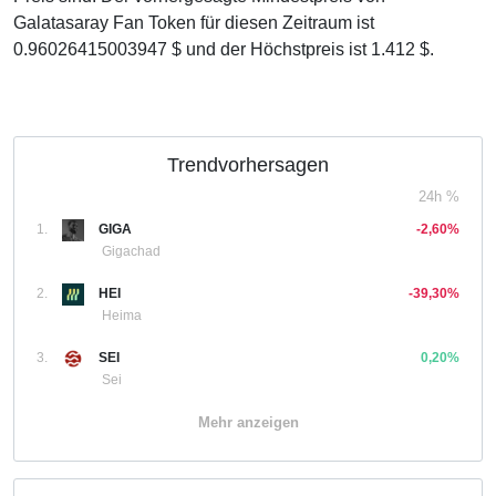
Galatasaray Fan Token für diesen Zeitraum ist
0.96026415003947 $ und der Höchstpreis ist 1.412 $.
Trendvorhersagen
24h %
1.
GIGA
-2,60%
Gigachad
2.
HEI
-39,30%
Heima
3.
SEI
0,20%
Sei
Mehr anzeigen