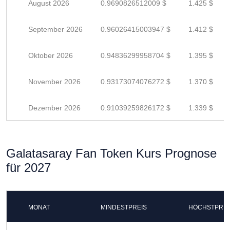
August 2026
0.9690826512009 $
1.425 $
September 2026
0.96026415003947 $
1.412 $
Oktober 2026
0.94836299958704 $
1.395 $
November 2026
0.93173074076272 $
1.370 $
Dezember 2026
0.91039259826172 $
1.339 $
Galatasaray Fan Token Kurs Prognose
für 2027
MONAT
MINDESTPREIS
HÖCHSTPREI