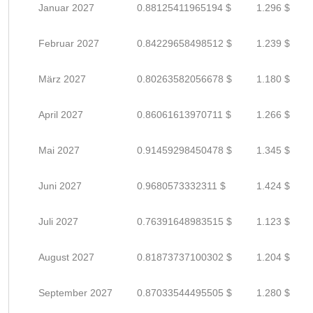
Januar 2027
0.88125411965194 $
1.296 $
Februar 2027
0.84229658498512 $
1.239 $
März 2027
0.80263582056678 $
1.180 $
April 2027
0.86061613970711 $
1.266 $
Mai 2027
0.91459298450478 $
1.345 $
Juni 2027
0.9680573332311 $
1.424 $
Juli 2027
0.76391648983515 $
1.123 $
August 2027
0.81873737100302 $
1.204 $
September 2027
0.87033544495505 $
1.280 $