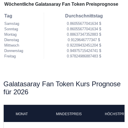
Wöchentliche Galatasaray Fan Token Preisprognose
Tag
Durchschnittstag
Samstag
0.86055677041634 $
Sonntag
0.86055677041634 $
Montag
0.88637347352883 $
Dienstag
0.9129646777347 $
Mittwoch
0.92209432451204 $
Donnerstag
0.94975715424741 $
Freitag
0.97824986887483 $
Galatasaray Fan Token Kurs Prognose
für 2026
MONAT
MINDESTPREIS
HÖCHSTPREI