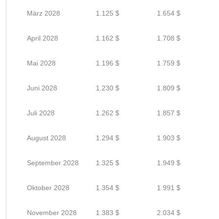
März 2028
1.125 $
1.654 $
April 2028
1.162 $
1.708 $
Mai 2028
1.196 $
1.759 $
Juni 2028
1.230 $
1.809 $
Juli 2028
1.262 $
1.857 $
August 2028
1.294 $
1.903 $
September 2028
1.325 $
1.949 $
Oktober 2028
1.354 $
1.991 $
November 2028
1.383 $
2.034 $