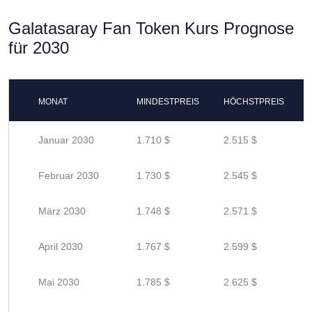
Galatasaray Fan Token Kurs Prognose
für 2030
MONAT
MINDESTPREIS
HÖCHSTPREIS
Januar 2030
1.710 $
2.515 $
Februar 2030
1.730 $
2.545 $
März 2030
1.748 $
2.571 $
April 2030
1.767 $
2.599 $
Mai 2030
1.785 $
2.625 $