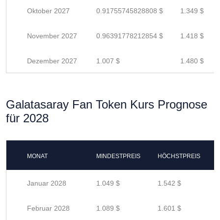
Oktober 2027
0.91755745828808 $
1.349 $
November 2027
0.96391778212854 $
1.418 $
Dezember 2027
1.007 $
1.480 $
Galatasaray Fan Token Kurs Prognose
für 2028
MONAT
MINDESTPREIS
HÖCHSTPREIS
Januar 2028
1.049 $
1.542 $
Februar 2028
1.089 $
1.601 $