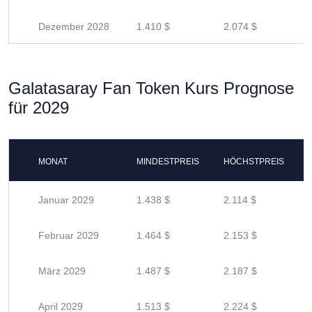
Dezember 2028
1.410 $
2.074 $
Galatasaray Fan Token Kurs Prognose
für 2029
MONAT
MINDESTPREIS
HÖCHSTPREIS
Januar 2029
1.438 $
2.114 $
Februar 2029
1.464 $
2.153 $
März 2029
1.487 $
2.187 $
April 2029
1.513 $
2.224 $