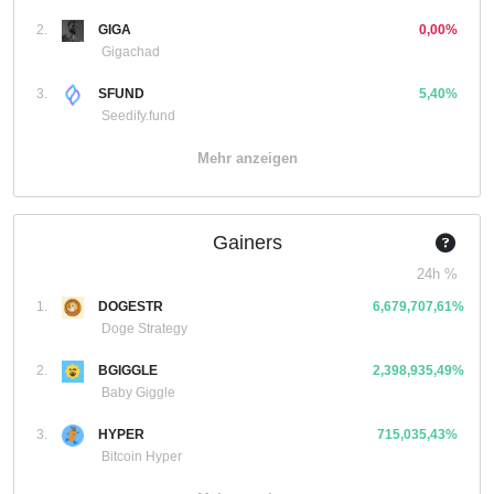
2.
GIGA
0,00%
Gigachad
3.
SFUND
5,40%
Seedify.fund
Mehr anzeigen
Gainers
24h %
1.
DOGESTR
6,679,707,61%
Doge Strategy
2.
BGIGGLE
2,398,935,49%
Baby Giggle
3.
HYPER
715,035,43%
Bitcoin Hyper