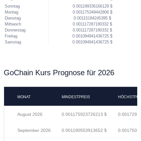
Sonntag
0.001199336166129 $
Montag
0.001175349442806 $
Dienstag
0.00115184245395 $
Mittwoch
0.001117287180332 $
Donnerstag
0.001117287180332 $
Freitag
0.001094941436725 $
Samstag
0.001094941436725 $
GoChain Kurs Prognose für 2026
MONAT
MINDESTPREIS
HÖCHSTPRE
August 2026
0.001175923726213 $
0.0017292
September 2026
0.001190553913652 $
0.0017508