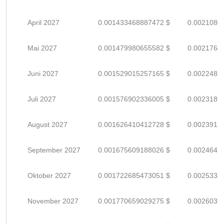
April 2027
0.001433468887472 $
0.0021080
Mai 2027
0.001479980655582 $
0.0021764
Juni 2027
0.001529015257165 $
0.0022485
Juli 2027
0.001576902336005 $
0.0023189
August 2027
0.001626410412728 $
0.0023917
September 2027
0.001675609188026 $
0.0024641
Oktober 2027
0.001722685473051 $
0.0025333
November 2027
0.001770659029275 $
0.0026039