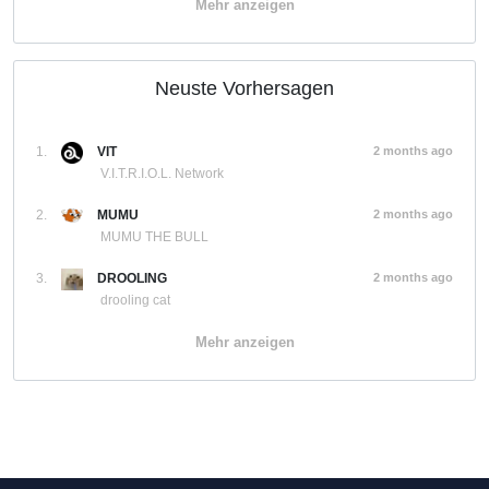
Mehr anzeigen
Neuste Vorhersagen
1.
VIT
2 months ago
V.I.T.R.I.O.L. Network
2.
MUMU
2 months ago
MUMU THE BULL
3.
DROOLING
2 months ago
drooling cat
Mehr anzeigen