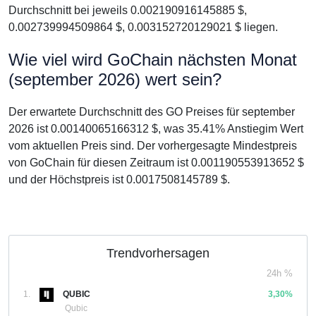
Durchschnitt bei jeweils 0.002190916145885 $,
0.002739994509864 $, 0.003152720129021 $ liegen.
Wie viel wird GoChain nächsten Monat
(september 2026) wert sein?
Der erwartete Durchschnitt des GO Preises für september
2026 ist 0.00140065166312 $, was 35.41% Anstiegim Wert
vom aktuellen Preis sind. Der vorhergesagte Mindestpreis
von GoChain für diesen Zeitraum ist 0.001190553913652 $
und der Höchstpreis ist 0.0017508145789 $.
Trendvorhersagen
24h %
1.
QUBIC
3,30%
Qubic