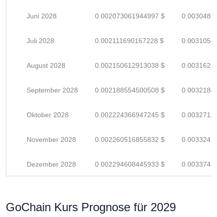
Juni 2028
0.002073061944997 $
0.0030486
Juli 2028
0.002111690167228 $
0.0031054
August 2028
0.002150612913038 $
0.0031626
September 2028
0.002188554500508 $
0.0032184
Oktober 2028
0.002224366947245 $
0.0032711
November 2028
0.002260516855832 $
0.0033242
Dezember 2028
0.002294608445933 $
0.0033744
GoChain Kurs Prognose für 2029