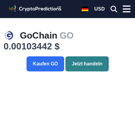
USD
GoChain
GO
0.00103442 $
Kaufen GO
Jetzt handeln