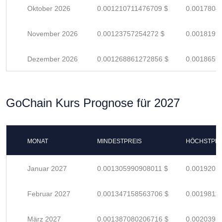
Oktober 2026
0.001210711476709 $
0.0017804
November 2026
0.00123757254272 $
0.0018199
Dezember 2026
0.001268861272856 $
0.0018659
GoChain Kurs Prognose für 2027
MONAT
MINDESTPREIS
HÖCHSTPRE
Januar 2027
0.001305990908011 $
0.0019205
Februar 2027
0.001347158563706 $
0.0019811
März 2027
0.001387080206716 $
0.0020398