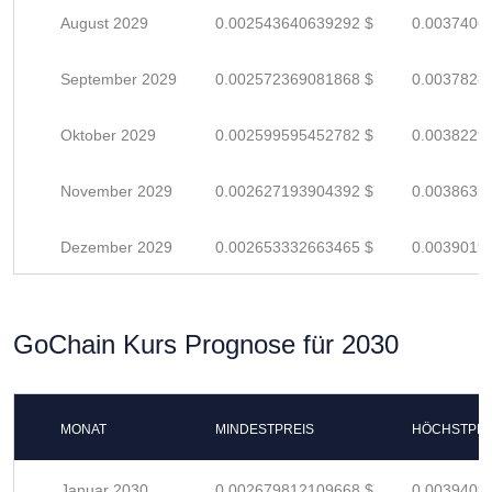
August 2029
0.002543640639292 $
0.0037406
September 2029
0.002572369081868 $
0.0037828
Oktober 2029
0.002599595452782 $
0.0038229
November 2029
0.002627193904392 $
0.0038635
Dezember 2029
0.002653332663465 $
0.0039019
GoChain Kurs Prognose für 2030
MONAT
MINDESTPREIS
HÖCHSTPRE
Januar 2030
0.002679812109668 $
0.0039409