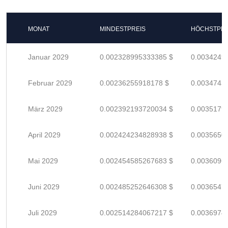
MONAT
MINDESTPREIS
HÖCHSTPRE
Januar 2029
0.002328995333385 $
0.0034249
Februar 2029
0.00236255918178 $
0.0034743
März 2029
0.002392193720034 $
0.0035179
April 2029
0.002424234828938 $
0.0035650
Mai 2029
0.002454585267683 $
0.0036096
Juni 2029
0.002485252646308 $
0.0036547
Juli 2029
0.002514284067217 $
0.0036974