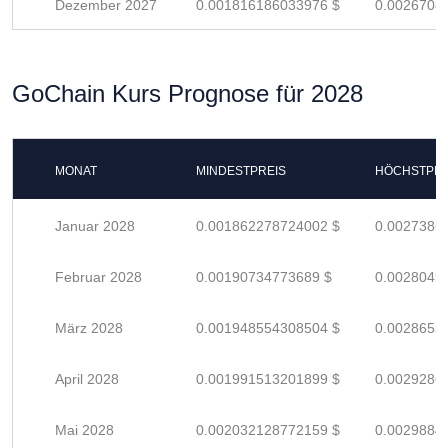
Dezember 2027
0.001816186033976 $
0.0026708
GoChain Kurs Prognose für 2028
MONAT
MINDESTPREIS
HÖCHSTPRE
Januar 2028
0.001862278724002 $
0.0027386
Februar 2028
0.00190734773689 $
0.0028049
März 2028
0.001948554308504 $
0.0028655
April 2028
0.001991513201899 $
0.0029286
Mai 2028
0.002032128772159 $
0.0029884