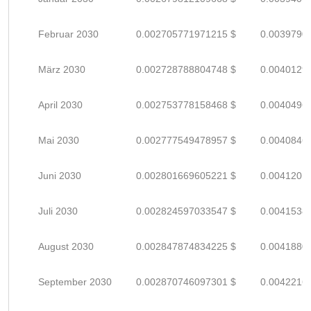
Februar 2030
0.002705771971215 $
0.0039790
März 2030
0.002728788804748 $
0.0040129
April 2030
0.002753778158468 $
0.0040496
Mai 2030
0.002777549478957 $
0.0040846
Juni 2030
0.002801669605221 $
0.0041201
Juli 2030
0.002824597033547 $
0.0041538
August 2030
0.002847874834225 $
0.0041880
September 2030
0.002870746097301 $
0.0042216