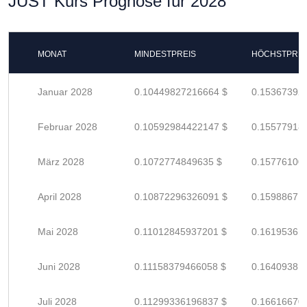
JUST Kurs Prognose für 2028
MONAT
MINDESTPREIS
HÖCHSTPREI
Januar 2028
0.10449827216664 $
0.15367392
Februar 2028
0.10592984422147 $
0.15577918
März 2028
0.1072774849635 $
0.15776100
April 2028
0.10872296326091 $
0.15988671
Mai 2028
0.11012845937201 $
0.16195361
Juni 2028
0.11158379466058 $
0.16409381
Juli 2028
0.11299336196837 $
0.16616670