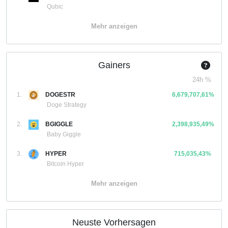
Qubic
Mehr anzeigen
Gainers
24h %
1.
DOGESTR
6,679,707,61%
Doge Strategy
2.
BGIGGLE
2,398,935,49%
Baby Giggle
3.
HYPER
715,035,43%
Bitcoin Hyper
Mehr anzeigen
Neuste Vorhersagen