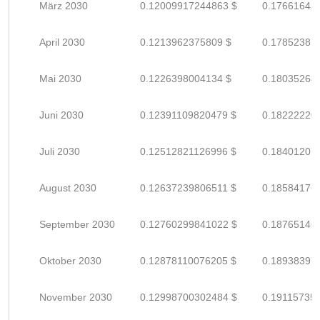
März 2030
0.12009917244863 $
0.17661643
April 2030
0.1213962375809 $
0.17852387
Mai 2030
0.1226398004134 $
0.18035264
Juni 2030
0.12391109820479 $
0.18222220
Juli 2030
0.12512821126996 $
0.18401207
August 2030
0.12637239806511 $
0.18584176
September 2030
0.12760299841022 $
0.18765146
Oktober 2030
0.12878110076205 $
0.18938397
November 2030
0.12998700302484 $
0.19115735