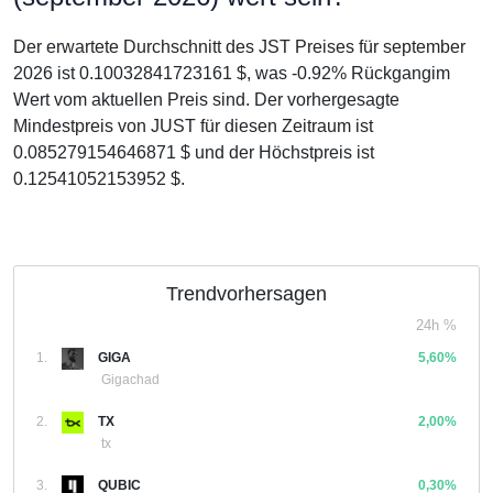
Der erwartete Durchschnitt des JST Preises für september
2026 ist 0.10032841723161 $, was -0.92% Rückgangim
Wert vom aktuellen Preis sind. Der vorhergesagte
Mindestpreis von JUST für diesen Zeitraum ist
0.085279154646871 $ und der Höchstpreis ist
0.12541052153952 $.
Trendvorhersagen
24h %
1.
GIGA
5,60%
Gigachad
2.
TX
2,00%
tx
3.
QUBIC
0,30%