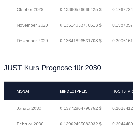
Oktober 2029
0.13380526688425 $
0.19677245
November 2029
0.13514033770613 $
0.19873579
Dezember 2029
0.13641896531703 $
0.20061612
JUST Kurs Prognose für 2030
MONAT
MINDESTPREIS
HÖCHSTPREI
Januar 2030
0.13772804798752 $
0.20254124
Februar 2030
0.13902465683932 $
0.20444802