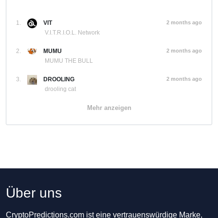
1.
VIT
2 months ago
V.I.T.R.I.O.L. Network
2.
MUMU
2 months ago
MUMU THE BULL
3.
DROOLING
2 months ago
drooling cat
Mehr anzeigen
Über uns
CryptoPredictions.com ist eine vertrauenswürdige Marke,