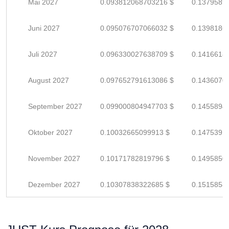
Mai 2027
0.093812068703216 $
0.1379589
Juni 2027
0.095076707066032 $
0.1398186
Juli 2027
0.096330027638709 $
0.1416618
August 2027
0.097652791613086 $
0.1436070
September 2027
0.099000804947703 $
0.1455894
Oktober 2027
0.10032665099913 $
0.1475391
November 2027
0.10171782819796 $
0.1495850
Dezember 2027
0.10307838322685 $
0.1515858