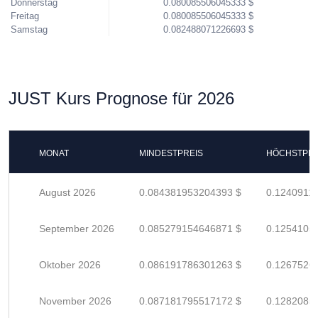
Donnerstag
0.080085506045333 $
Freitag
0.080085506045333 $
Samstag
0.082488071226693 $
JUST Kurs Prognose für 2026
MONAT
MINDESTPREIS
HÖCHSTPRE
August 2026
0.084381953204393 $
0.1240911
September 2026
0.085279154646871 $
0.1254105
Oktober 2026
0.086191786301263 $
0.1267526
November 2026
0.087181795517172 $
0.1282085