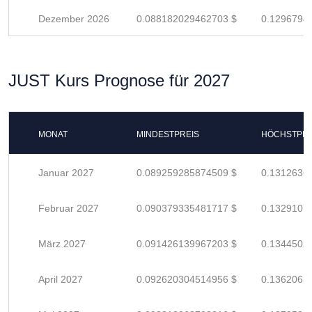
Dezember 2026
0.088182029462703 $
0.1296794
JUST Kurs Prognose für 2027
MONAT
MINDESTPREIS
HÖCHSTPRE
Januar 2027
0.089259285874509 $
0.1312636
Februar 2027
0.090379335481717 $
0.1329107
März 2027
0.091426139967203 $
0.1344502
April 2027
0.092620304514956 $
0.1362063