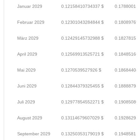
Januar 2029
0.12158410734337 $
0.17880015
Februar 2029
0.12301043284844 $
0.18089769
März 2029
0.12429145732988 $
0.18278155
April 2029
0.12569913525721 $
0.18485166
Mai 2029
0.1270539527926 $
0.18684404
Juni 2029
0.12844379325455 $
0.18888793
Juli 2029
0.12977854552271 $
0.19085080
August 2029
0.13114679607029 $
0.19286293
September 2029
0.13250353179019 $
0.19485813