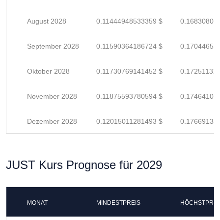
August 2028
0.11444948533359 $
0.16830806
September 2028
0.11590364186724 $
0.17044653
Oktober 2028
0.11730769141452 $
0.17251131
November 2028
0.11875593780594 $
0.17464108
Dezember 2028
0.12015011281493 $
0.17669134
JUST Kurs Prognose für 2029
MONAT
MINDESTPREIS
HÖCHSTPREI