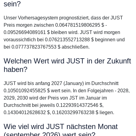
sein?
Unser Vorhersagesystem prognostiziert, dass der JUST
Preis morgen zwischen 0.064781519806295 $ -
0.09526694089161 $ bleiben wird. JUST wird morgen
voraussichtlich bei 0.076213552713288 $ beginnen und
bei 0.077737823767553 $ abschließen.
Welchen Wert wird JUST in der Zukunft
haben?
JUST wird bis anfang 2027 (January) im Durchschnitt
0.10501092455825 $ wert sein. In den Folgejahren - 2028,
2029, 2030 wird der Preis von JST im Januar im
Durchschnitt bei jeweils 0.12293914372546 $,
0.14304012628632 $, 0.16203299763238 $ liegen.
Wie viel wird JUST nächsten Monat
(september 2026) wert sein?