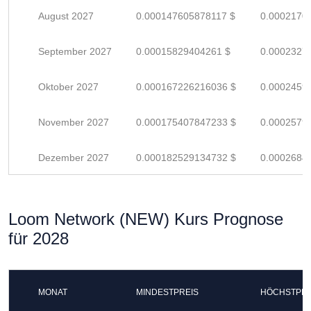
August 2027
0.000147605878117 $
0.0002170
September 2027
0.00015829404261 $
0.0002327
Oktober 2027
0.000167226216036 $
0.0002459
November 2027
0.000175407847233 $
0.0002579
Dezember 2027
0.000182529134732 $
0.0002684
Loom Network (NEW) Kurs Prognose
für 2028
MONAT
MINDESTPREIS
HÖCHSTPRE