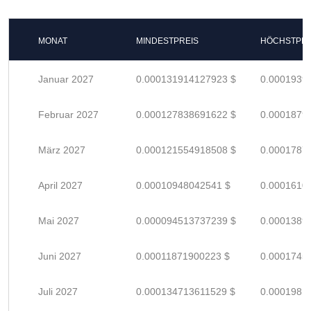
MONAT
MINDESTPREIS
HÖCHSTPRE
Januar 2027
0.000131914127923 $
0.0001939
Februar 2027
0.000127838691622 $
0.0001879
März 2027
0.000121554918508 $
0.0001787
April 2027
0.00010948042541 $
0.0001610
Mai 2027
0.000094513737239 $
0.0001389
Juni 2027
0.00011871900223 $
0.0001745
Juli 2027
0.000134713611529 $
0.0001981