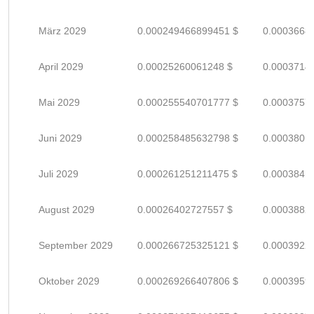
März 2029
0.000249466899451 $
0.0003668
April 2029
0.00025260061248 $
0.0003714
Mai 2029
0.000255540701777 $
0.0003757
Juni 2029
0.000258485632798 $
0.0003801
Juli 2029
0.000261251211475 $
0.0003841
August 2029
0.00026402727557 $
0.0003882
September 2029
0.000266725325121 $
0.0003922
Oktober 2029
0.000269266407806 $
0.0003959