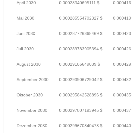
April 2030
0.00028340695111 $
0.0004167
Mai 2030
0.000285554702327 $
0.0004199
Juni 2030
0.000287726368469 $
0.0004231
Juli 2030
0.000289783905394 $
0.0004261
August 2030
0.00029186649039 $
0.0004292
September 2030
0.000293906729042 $
0.0004322
Oktober 2030
0.000295842528896 $
0.0004350
November 2030
0.000297807193945 $
0.0004379
Dezember 2030
0.000299670340473 $
0.0004406