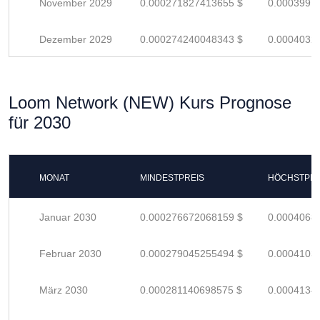
November 2029
0.000271827413655 $
0.0003997
Dezember 2029
0.000274240048343 $
0.0004032
Loom Network (NEW) Kurs Prognose
für 2030
MONAT
MINDESTPREIS
HÖCHSTPRE
Januar 2030
0.000276672068159 $
0.0004068
Februar 2030
0.000279045255494 $
0.0004103
März 2030
0.000281140698575 $
0.0004134