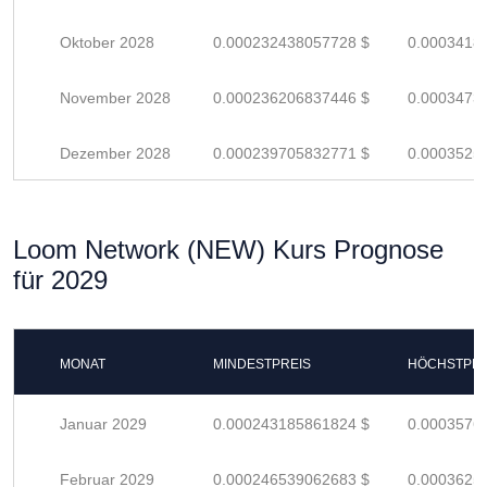
Oktober 2028
0.000232438057728 $
0.0003418
November 2028
0.000236206837446 $
0.0003473
Dezember 2028
0.000239705832771 $
0.0003525
Loom Network (NEW) Kurs Prognose
für 2029
MONAT
MINDESTPREIS
HÖCHSTPRE
Januar 2029
0.000243185861824 $
0.0003576
Februar 2029
0.000246539062683 $
0.0003625