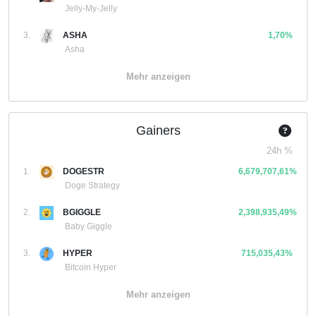
Jelly-My-Jelly
3.
ASHA
1,70%
Asha
Mehr anzeigen
Gainers
24h %
1.
DOGESTR
6,679,707,61%
Doge Strategy
2.
BGIGGLE
2,398,935,49%
Baby Giggle
3.
HYPER
715,035,43%
Bitcoin Hyper
Mehr anzeigen