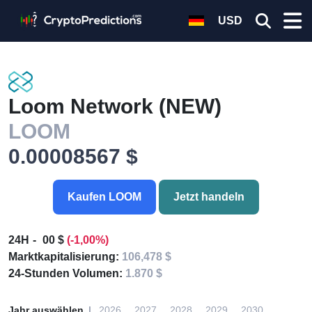
USD
Loom Network (NEW)
LOOM
0.00008567 $
Kaufen LOOM
Jetzt handeln
24H
00 $
(-1,00%)
Marktkapitalisierung:
106,478 $
24-Stunden Volumen:
1.870 $
Jahr auswählen
2026
2027
2028
2029
2030