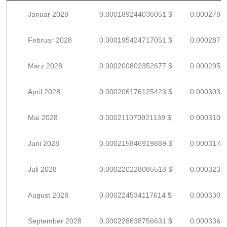
Januar 2028
0.000189244036051 $
0.0002783
Februar 2028
0.000195424717051 $
0.0002873
März 2028
0.000200802352677 $
0.0002952
April 2028
0.000206176125423 $
0.0003032
Mai 2028
0.000211070921139 $
0.0003103
Juni 2028
0.000215846919889 $
0.0003174
Juli 2028
0.000220228085518 $
0.0003238
August 2028
0.000224534117614 $
0.0003301
September 2028
0.000228638756631 $
0.0003362