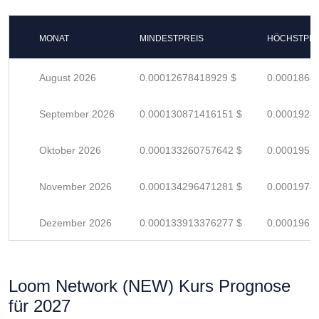
MONAT
MINDESTPREIS
HÖCHSTPRE
August 2026
0.00012678418929 $
0.0001864
September 2026
0.000130871416151 $
0.0001924
Oktober 2026
0.000133260757642 $
0.0001959
November 2026
0.000134296471281 $
0.0001974
Dezember 2026
0.000133913376277 $
0.0001969
Loom Network (NEW) Kurs Prognose
für 2027