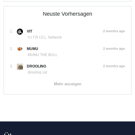
Neuste Vorhersagen
1.
VIT
2 months ago
V.I.T.R.I.O.L. Network
2.
MUMU
2 months ago
MUMU THE BULL
3.
DROOLING
2 months ago
drooling cat
Mehr anzeigen