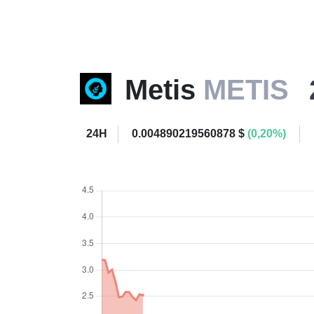
Metis
METIS
24H
0.004890219560878 $
(0,20%)