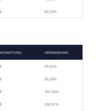
$
82,13%
SCHNITTSTAG
VERÄNDERUNG
$
88,91%
$
95,35%
$
101,10%
$
106,97%