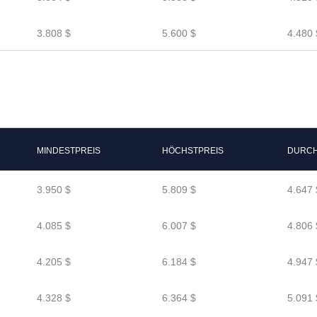
3.808 $
5.600 $
4.480 
MINDESTPREIS
HÖCHSTPREIS
DURCH
3.950 $
5.809 $
4.647 
4.085 $
6.007 $
4.806 
4.205 $
6.184 $
4.947 
4.328 $
6.364 $
5.091 