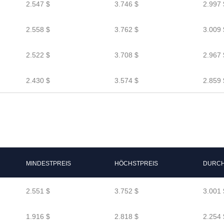
2.547 $
3.746 $
2.997 
2.558 $
3.762 $
3.009 
2.522 $
3.708 $
2.967 
2.430 $
3.574 $
2.859 
MINDESTPREIS
HÖCHSTPREIS
DURCH
2.551 $
3.752 $
3.001 
1.916 $
2.818 $
2.254 