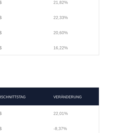
$
21,82%
$
22,33%
$
20,60%
$
16,22%
SCHNITTSTAG
VERÄNDERUNG
$
22,01%
$
-8,37%