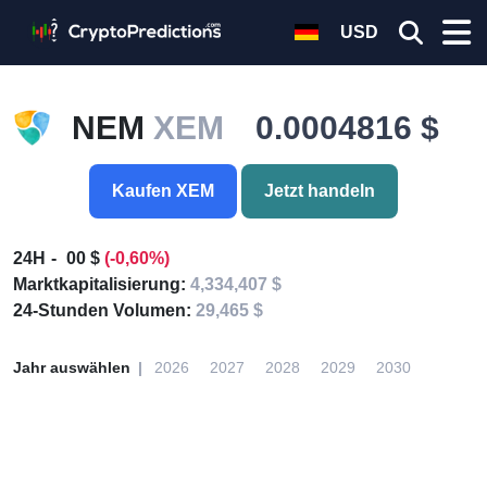
USD
NEM
XEM
0.0004816 $
Kaufen XEM
Jetzt handeln
24H
00 $
(-0,60%)
Marktkapitalisierung:
4,334,407 $
24-Stunden Volumen:
29,465 $
Jahr auswählen
2026
2027
2028
2029
2030