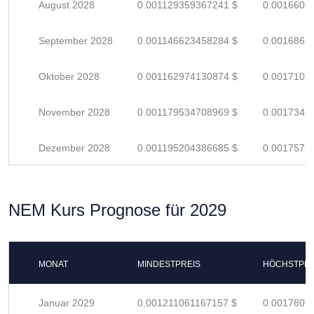
August 2028
0.001129359367241 $
0.0016608
September 2028
0.001146623458284 $
0.0016862
Oktober 2028
0.001162974130874 $
0.0017102
November 2028
0.001179534708969 $
0.0017346
Dezember 2028
0.001195204386685 $
0.0017576
NEM Kurs Prognose für 2029
MONAT
MINDESTPREIS
HÖCHSTPRE
Januar 2029
0.001211061167157 $
0.0017809