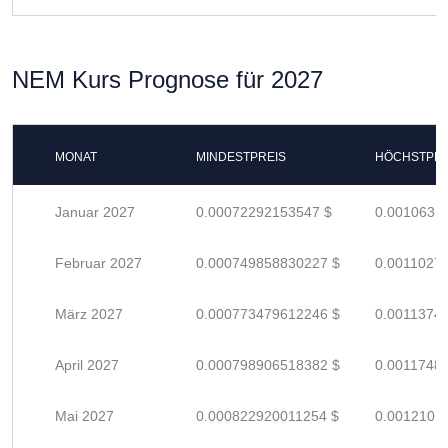
NEM Kurs Prognose für 2027
MONAT
MINDESTPREIS
HÖCHSTPRE
Januar 2027
0.00072292153547 $
0.0010631
Februar 2027
0.000749858830227 $
0.0011027
März 2027
0.000773479612246 $
0.0011374
April 2027
0.000798906518382 $
0.0011748
Mai 2027
0.000822920011254 $
0.0012101