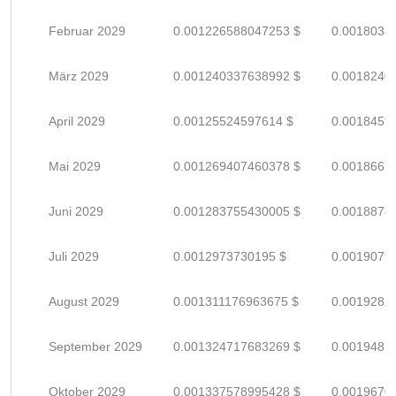
Februar 2029
0.001226588047253 $
0.0018038
März 2029
0.001240337638992 $
0.0018240
April 2029
0.00125524597614 $
0.0018459
Mai 2029
0.001269407460378 $
0.0018667
Juni 2029
0.001283755430005 $
0.0018878
Juli 2029
0.0012973730195 $
0.0019079
August 2029
0.001311176963675 $
0.0019282
September 2029
0.001324717683269 $
0.0019481
Oktober 2029
0.001337578995428 $
0.0019670