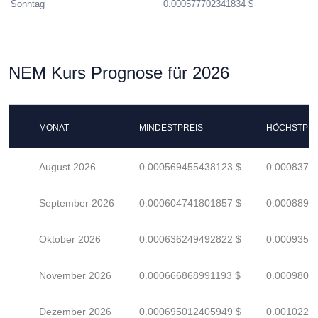
Sonntag
0.000577702341834 $
NEM Kurs Prognose für 2026
MONAT
MINDESTPREIS
HÖCHSTPRE
August 2026
0.000569455438123 $
0.0008374
September 2026
0.000604741801857 $
0.0008893
Oktober 2026
0.000636249492822 $
0.0009356
November 2026
0.000666868991193 $
0.0009806
Dezember 2026
0.000695012405949 $
0.0010220