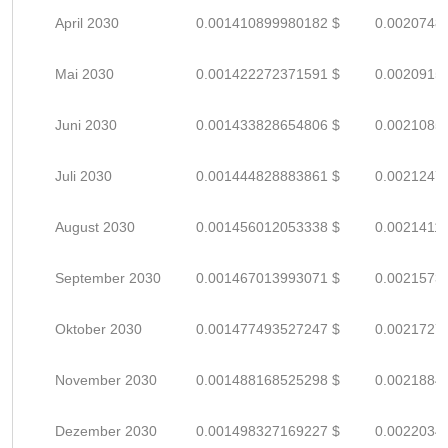
April 2030
0.001410899980182 $
0.0020748
Mai 2030
0.001422272371591 $
0.0020915
Juni 2030
0.001433828654806 $
0.0021085
Juli 2030
0.001444828883861 $
0.0021247
August 2030
0.001456012053338 $
0.0021411
September 2030
0.001467013993071 $
0.0021573
Oktober 2030
0.001477493527247 $
0.0021727
November 2030
0.001488168525298 $
0.0021884
Dezember 2030
0.001498327169227 $
0.0022034