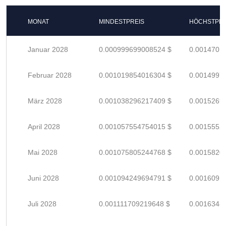
MONAT
MINDESTPREIS
HÖCHSTPRE
Januar 2028
0.000999699008524 $
0.0014701
Februar 2028
0.001019854016304 $
0.0014997
März 2028
0.001038296217409 $
0.0015269
April 2028
0.001057554754015 $
0.0015552
Mai 2028
0.001075805244768 $
0.0015820
Juni 2028
0.001094249694791 $
0.0016091
Juli 2028
0.001111709219648 $
0.0016348