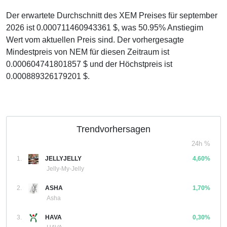
Der erwartete Durchschnitt des XEM Preises für september
2026 ist 0.000711460943361 $, was 50.95% Anstiegim
Wert vom aktuellen Preis sind. Der vorhergesagte
Mindestpreis von NEM für diesen Zeitraum ist
0.000604741801857 $ und der Höchstpreis ist
0.000889326179201 $.
Trendvorhersagen
24h %
1.
JELLYJELLY
4,60%
Jelly-My-Jelly
2.
ASHA
1,70%
Asha
3.
HAVA
0,30%