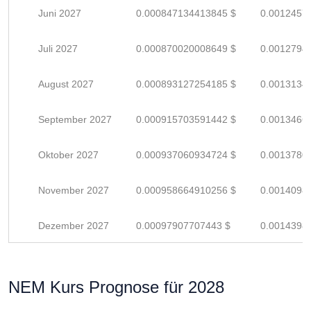
Juni 2027
0.000847134413845 $
0.0012457
Juli 2027
0.000870020008649 $
0.0012794
August 2027
0.000893127254185 $
0.0013134
September 2027
0.000915703591442 $
0.0013466
Oktober 2027
0.000937060934724 $
0.0013780
November 2027
0.000958664910256 $
0.0014098
Dezember 2027
0.00097907707443 $
0.0014398
NEM Kurs Prognose für 2028