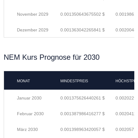
November 2029
0.001350643675502 $
0.0019862
Dezember 2029
0.001363042265841 $
0.0020044
NEM Kurs Prognose für 2030
MONAT
MINDESTPREIS
HÖCHSTPRE
Januar 2030
0.001375626440261 $
0.0020229
Februar 2030
0.001387986416277 $
0.0020411
März 2030
0.001398963420057 $
0.0020572