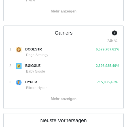
HAVA
Mehr anzeigen
Gainers
24h %
1.
DOGESTR
6,679,707,61%
Doge Strategy
2.
BGIGGLE
2,398,935,49%
Baby Giggle
3.
HYPER
715,035,43%
Bitcoin Hyper
Mehr anzeigen
Neuste Vorhersagen