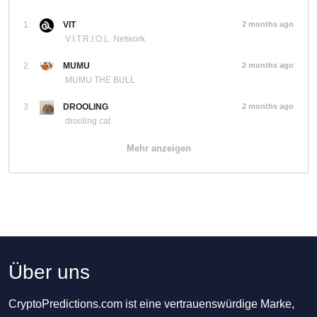
1.
VIT
2 months ago
V.I.T.R.I.O.L. Network
2.
MUMU
2 months ago
MUMU THE BULL
3.
DROOLING
2 months ago
drooling cat
Mehr anzeigen
Über uns
CryptoPredictions.com ist eine vertrauenswürdige Marke,