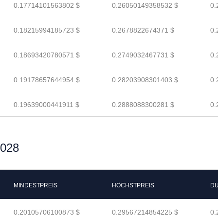
0.17714101563802 $
0.26050149358532 $
0.
0.18215994185723 $
0.2678822674371 $
0.
0.18693420780571 $
0.2749032467731 $
0.
0.19178657644954 $
0.28203908301403 $
0.
0.19639000441911 $
0.2888088300281 $
0.
2028
MINDESTPREIS
HÖCHSTPREIS
DU
0.20105706100873 $
0.29567214854225 $
0.