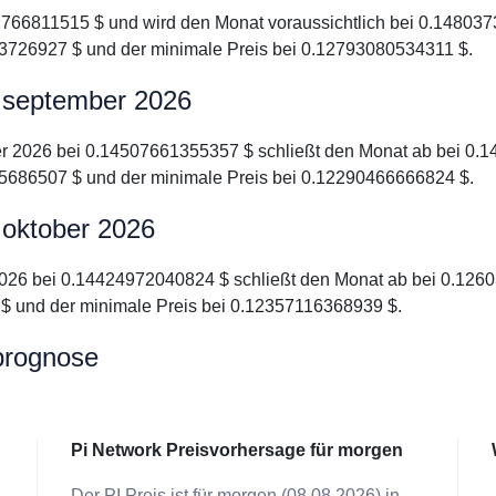
2766811515 $ und wird den Monat voraussichtlich bei 0.148037
53726927 $ und der minimale Preis bei 0.12793080534311 $.
r september 2026
er 2026 bei 0.14507661355357 $ schließt den Monat ab bei 0.1
15686507 $ und der minimale Preis bei 0.12290466666824 $.
 oktober 2026
 2026 bei 0.14424972040824 $ schließt den Monat ab bei 0.1260
$ und der minimale Preis bei 0.12357116368939 $.
prognose
Pi Network Preisvorhersage für morgen
Der PI Preis ist für morgen (08.08.2026) in