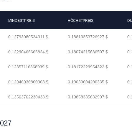
MINDESTPREIS
HÖCHSTPREIS
DU
0.12793080534311 $
0.18813353726927 $
0.
0.12290466666824 $
0.18074215686507 $
0.
0.12357116368939 $
0.18172229954322 $
0.
0.12946930860308 $
0.19039604206335 $
0.
0.13503702230438 $
0.19858385632997 $
0.
2027