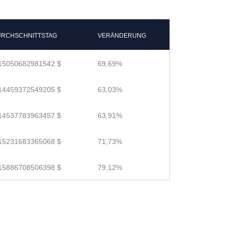
RCHSCHNITTSTAG
VERÄNDERUNG
15050682981542 $
69,69%
14459372549205 $
63,03%
14537783963457 $
63,91%
15231683365068 $
71,73%
15886708506398 $
79,12%