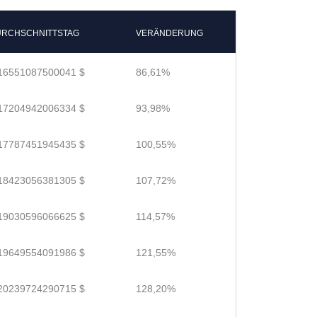
RCHSCHNITTSTAG
VERÄNDERUNG
16551087500041 $
86,61%
17204942006334 $
93,98%
17787451945435 $
100,55%
18423056381305 $
107,72%
19030596066625 $
114,57%
19649554091986 $
121,55%
20239724290715 $
128,20%