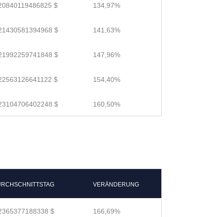
20840119486825 $
134,97%
21430581394968 $
141,63%
21992259741848 $
147,96%
22563126641122 $
154,40%
23104706402248 $
160,50%
RCHSCHNITTSTAG
VERÄNDERUNG
2365377188338 $
166,69%