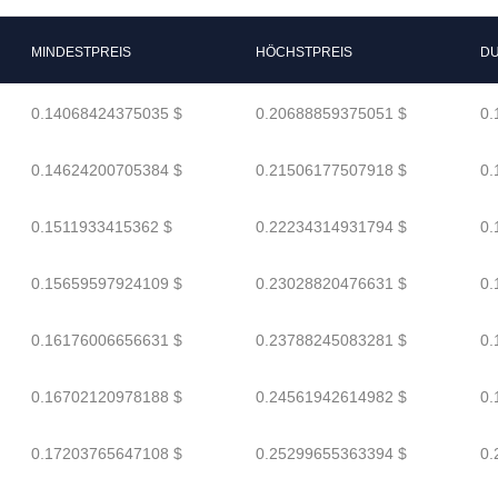
MINDESTPREIS
HÖCHSTPREIS
DU
0.14068424375035 $
0.20688859375051 $
0.
0.14624200705384 $
0.21506177507918 $
0.
0.1511933415362 $
0.22234314931794 $
0.
0.15659597924109 $
0.23028820476631 $
0.
0.16176006656631 $
0.23788245083281 $
0.
0.16702120978188 $
0.24561942614982 $
0.
0.17203765647108 $
0.25299655363394 $
0.