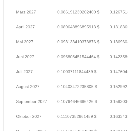
März 2027
0.086191239202469 $
0.1267518
April 2027
0.089648896895913 $
0.1318366
Mai 2027
0.093133410373876 $
0.1369608
Juni 2027
0.096803451544464 $
0.1423580
Juli 2027
0.10037111844489 $
0.1476045
August 2027
0.10403472235805 $
0.1529922
September 2027
0.10764646686426 $
0.1583036
Oktober 2027
0.11107382861459 $
0.1633438