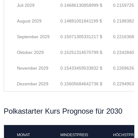
Juli 2029
0.14686130858999 $
0.21597251
August 2029
0.14881001841199 $
0.21883826
September 2029
0.15071305331217 $
0.22163684
Oktober 2029
0.15251314570799 $
0.22428403
November 2029
0.15433459533832 $
0.22696264
Dezember 2029
0.15605684642736 $
0.22949536
Polkastarter Kurs Prognose für 2030
MONAT
MINDESTPREIS
HÖCHSTPREI