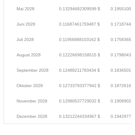
Mai 2028
0.13294682309599 $
0.19551003
Juni 2028
0.11687461759487 $
0.17187443
Juli 2028
0.11956888103162 $
0.17583658
August 2028
0.12226698158515 $
0.17980438
September 2028
0.12488211783434 $
0.18365017
Oktober 2028
0.12733793377942 $
0.18726166
November 2028
0.12980537729032 $
0.19089026
Dezember 2028
0.13212244334967 $
0.19429771