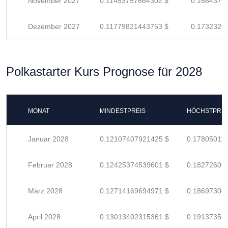
November 2027
0.11453757664302 $
0.1684376
Dezember 2027
0.11779821443753 $
0.1732326
Polkastarter Kurs Prognose für 2028
MONAT
MINDESTPREIS
HÖCHSTPREI
Januar 2028
0.12107407921425 $
0.17805011
Februar 2028
0.12425374539601 $
0.18272609
März 2028
0.12714169694971 $
0.18697308
April 2028
0.13013402315361 $
0.19137356