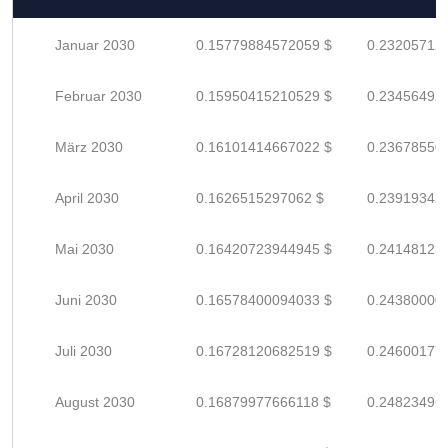
Januar 2030
0.15779884572059 $
0.23205712
Februar 2030
0.15950415210529 $
0.23456492
März 2030
0.16101414667022 $
0.23678550
April 2030
0.1626515297062 $
0.23919342
Mai 2030
0.16420723944945 $
0.24148123
Juni 2030
0.16578400094033 $
0.24380000
Juli 2030
0.16728120682519 $
0.24600177
August 2030
0.16879977666118 $
0.24823496