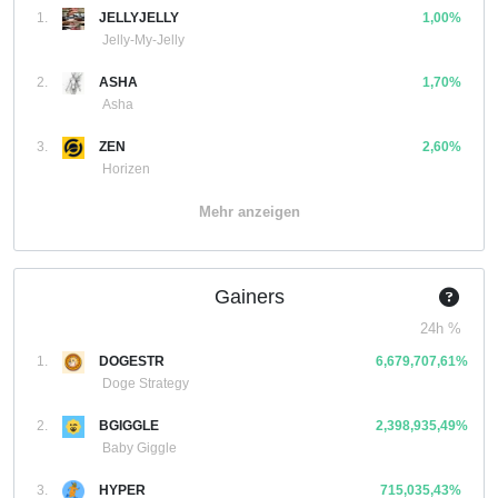
1.
JELLYJELLY
1,00%
Jelly-My-Jelly
2.
ASHA
1,70%
Asha
3.
ZEN
2,60%
Horizen
Mehr anzeigen
Gainers
24h %
1.
DOGESTR
6,679,707,61%
Doge Strategy
2.
BGIGGLE
2,398,935,49%
Baby Giggle
3.
HYPER
715,035,43%