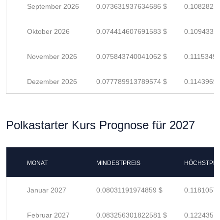
September 2026
0.073631937634686 $
0.1082822
Oktober 2026
0.074414607691583 $
0.1094332
November 2026
0.075843740041062 $
0.1115349
Dezember 2026
0.077789913789574 $
0.1143969
Polkastarter Kurs Prognose für 2027
MONAT
MINDESTPREIS
HÖCHSTPRE
Januar 2027
0.08031191974859 $
0.1181057
Februar 2027
0.083256301822581 $
0.1224357