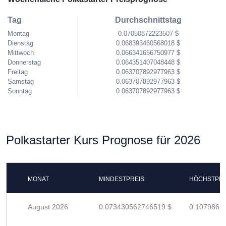
Tag
Durchschnittstag
Montag
0.07050872223507 $
Dienstag
0.068393460568018 $
Mittwoch
0.066341656750977 $
Donnerstag
0.064351407048448 $
Freitag
0.063707892977963 $
Samstag
0.063707892977963 $
Sonntag
0.063707892977963 $
Polkastarter Kurs Prognose für 2026
MONAT
MINDESTPREIS
HÖCHSTPRE
August 2026
0.073430562746519 $
0.1079861