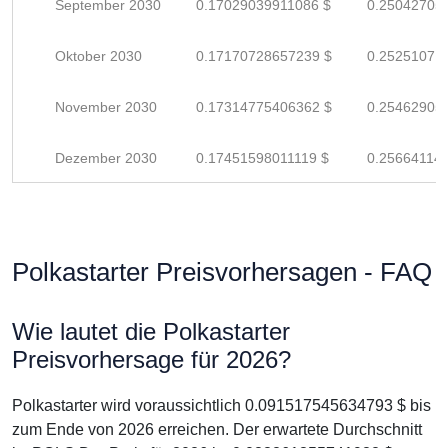
September 2030
0.17029039911086 $
0.25042705
Oktober 2030
0.17170728657239 $
0.25251071
November 2030
0.17314775406362 $
0.25462905
Dezember 2030
0.17451598011119 $
0.25664114
Polkastarter Preisvorhersagen - FAQ
Wie lautet die Polkastarter
Preisvorhersage für 2026?
Polkastarter wird voraussichtlich 0.091517545634793 $ bis
zum Ende von 2026 erreichen. Der erwartete Durchschnitt