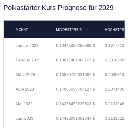
Polkastarter Kurs Prognose für 2029
MONAT
MINDESTPREIS
HÖCHSTPREI
Januar 2029
0.13445050252699 $
0.19772132
Februar 2029
0.13671461468767 $
0.20105090
März 2029
0.13870732821087 $
0.20398136
April 2029
0.14085557704127 $
0.20714055
Mai 2029
0.14288479220801 $
0.21012469
Juni 2029
0.14492991051344 $
0.21313222