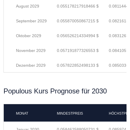
August 2029
0.055178217918466 $
0.0811444
September 2029
0.055870050867215 $
0.0821618
Oktober 2029
0.056526214334994 $
0.0831267
November 2029
0.057191877326553 $
0.0841057
Dezember 2029
0.057822852498133 $
0.0850336
Populous Kurs Prognose für 2030
MONAT
MINDESTPREIS
HÖCHSTPRE
Januar 2030
0.058462588050731 $
0.0859743