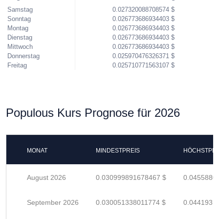
Samstag
0.027320088708574 $
Sonntag
0.026773686934403 $
Montag
0.026773686934403 $
Dienstag
0.026773686934403 $
Mittwoch
0.026773686934403 $
Donnerstag
0.025970476326371 $
Freitag
0.025710771563107 $
Populous Kurs Prognose für 2026
MONAT
MINDESTPREIS
HÖCHSTPRE
August 2026
0.030999891678467 $
0.0455880
September 2026
0.030051338011774 $
0.0441931