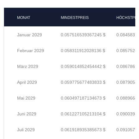
MONAT
MINDESTPREIS
HÖCHSTPRE
Januar 2029
0.057516539367245 $
0.0845831
Februar 2029
0.058311912028136 $
0.0857528
März 2029
0.059014852454442 $
0.0867865
April 2029
0.059775677483833 $
0.0879054
Mai 2029
0.060497187134673 $
0.0889664
Juni 2029
0.061227105213104 $
0.0900398
Juli 2029
0.061918935385673 $
0.0910572