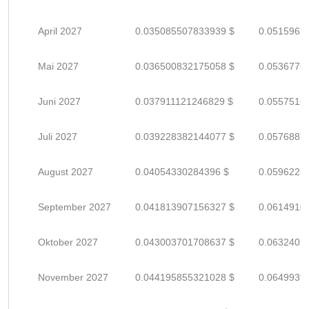
April 2027
0.035085507833939 $
0.0515963
Mai 2027
0.036500832175058 $
0.0536776
Juni 2027
0.037911121246829 $
0.0557516
Juli 2027
0.039228382144077 $
0.0576887
August 2027
0.04054330284396 $
0.0596225
September 2027
0.041813907156327 $
0.0614910
Oktober 2027
0.043003701708637 $
0.0632407
November 2027
0.044195855321028 $
0.0649939