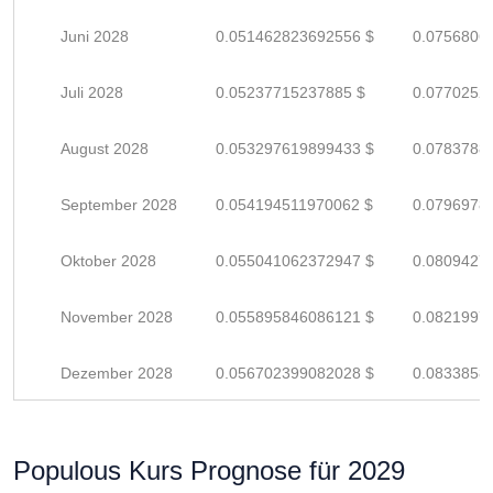
Juni 2028
0.051462823692556 $
0.0756806
Juli 2028
0.05237715237885 $
0.0770252
August 2028
0.053297619899433 $
0.0783788
September 2028
0.054194511970062 $
0.0796978
Oktober 2028
0.055041062372947 $
0.0809427
November 2028
0.055895846086121 $
0.0821997
Dezember 2028
0.056702399082028 $
0.0833858
Populous Kurs Prognose für 2029