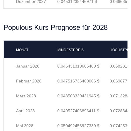
Dezember 2027
0.04531238446971 $
0.0666358
Populous Kurs Prognose für 2028
MONAT
MINDESTPREIS
HÖCHSTPRE
Januar 2028
0.046431319665489 $
0.0682813
Februar 2028
0.047516736469066 $
0.0698775
März 2028
0.048503339431945 $
0.0713284
April 2028
0.049527406896411 $
0.0728344
Mai 2028
0.050492456927339 $
0.0742536