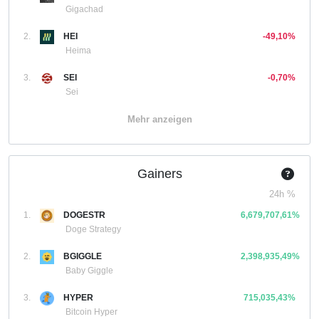
Gigachad
2.
HEI
-49,10%
Heima
3.
SEI
-0,70%
Sei
Mehr anzeigen
Gainers
24h %
1.
DOGESTR
6,679,707,61%
Doge Strategy
2.
BGIGGLE
2,398,935,49%
Baby Giggle
3.
HYPER
715,035,43%
Bitcoin Hyper