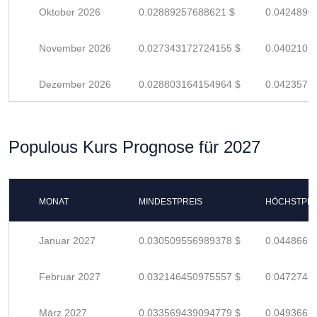
Oktober 2026
0.02889257688621 $
0.0424890
November 2026
0.027343172724155 $
0.0402105
Dezember 2026
0.028803164154964 $
0.0423575
Populous Kurs Prognose für 2027
MONAT
MINDESTPREIS
HÖCHSTPRE
Januar 2027
0.030509556989378 $
0.0448669
Februar 2027
0.032146450975557 $
0.0472741
März 2027
0.033569439094779 $
0.0493668