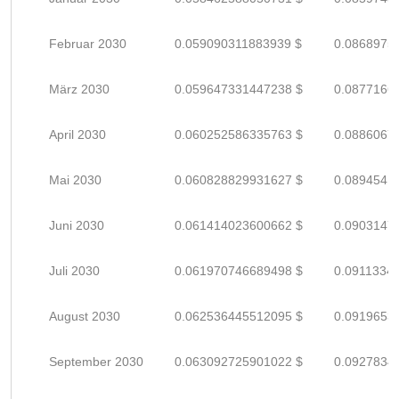
Februar 2030
0.059090311883939 $
0.0868975
März 2030
0.059647331447238 $
0.0877166
April 2030
0.060252586335763 $
0.0886067
Mai 2030
0.060828829931627 $
0.0894541
Juni 2030
0.061414023600662 $
0.0903147
Juli 2030
0.061970746689498 $
0.0911334
August 2030
0.062536445512095 $
0.0919653
September 2030
0.063092725901022 $
0.0927834