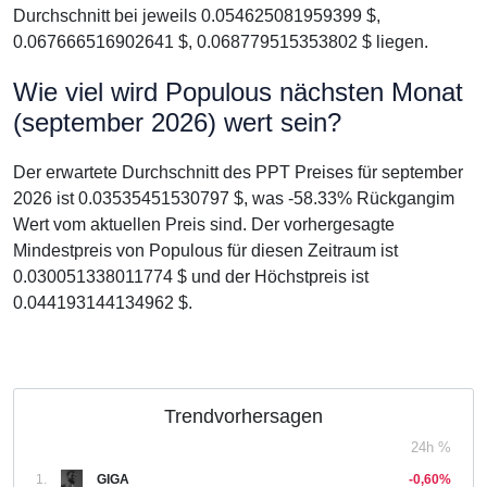
Durchschnitt bei jeweils 0.054625081959399 $,
0.067666516902641 $, 0.068779515353802 $ liegen.
Wie viel wird Populous nächsten Monat
(september 2026) wert sein?
Der erwartete Durchschnitt des PPT Preises für september
2026 ist 0.03535451530797 $, was -58.33% Rückgangim
Wert vom aktuellen Preis sind. Der vorhergesagte
Mindestpreis von Populous für diesen Zeitraum ist
0.030051338011774 $ und der Höchstpreis ist
0.044193144134962 $.
Trendvorhersagen
24h %
1.
GIGA
-0,60%