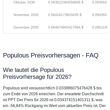
Oktober 2030
0.063622384558405 $
0.0935623
November 2030
0.06416173603435 $
0.0943554
Dezember 2030
0.064674843417084 $
0.0951100
Populous Preisvorhersagen - FAQ
Wie lautet die Populous
Preisvorhersage für 2026?
Populous wird voraussichtlich 0.033886075476428 $ bis
zum Ende von 2026 erreichen. Der erwartete Durchschnitt
ist PPT Der Preis für 2026 ist 0.034374151401311 $, was
ein -56,84% Rückgang im Wert vom aktuellen Preis ist. Der