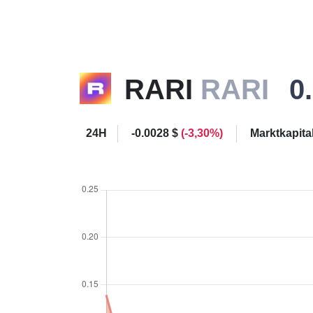
RARI
RARI
0
24H
-0.0028 $
(-3,30%)
Marktkapita