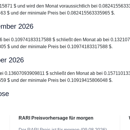
15871 $ und wird den Monat voraussichtlich bei 0.08241556333
63 $ und der minimale Preis bei 0.082415563335965 $.
ember 2026
26 bei 0.10974183317588 $ schließt den Monat ab bei 0.132107
05 $ und der minimale Preis bei 0.10974183317588 $.
ber 2026
bei 0.13607093909811 $ schließt den Monat ab bei 0.1571101336
59 $ und der minimale Preis bei 0.10919415806048 $.
ose
RARI Preisvorhersage für morgen
Der RARI Preis ist für morgen (09.08.2026)