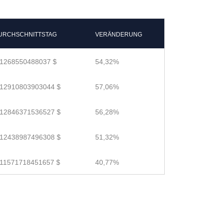
URCHSCHNITTSTAG
VERÄNDERUNG
.1268550488037 $
54,32%
.12910803903044 $
57,06%
.12846371536527 $
56,28%
.12438987496308 $
51,32%
.11571718451657 $
40,77%