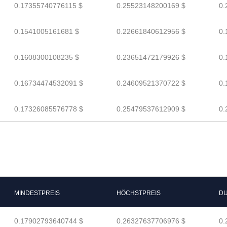
0.17355740776115 $
0.25523148200169 $
0.
0.1541005161681 $
0.22661840612956 $
0.
0.1608300108235 $
0.23651472179926 $
0.
0.16734474532091 $
0.24609521370722 $
0.
0.17326085576778 $
0.25479537612909 $
0.
MINDESTPREIS
HÖCHSTPREIS
DU
0.17902793640744 $
0.26327637706976 $
0.