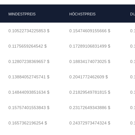
MINDESTPREIS
HÖCHSTPREIS
DU
0.10522734225853 $
0.15474609155666 $
0.
0.1175659264542 $
0.17289106831499 $
0.
0.12807238369657 $
0.18834174073025 $
0.
0.13884052745741 $
0.2041772462609 $
0.
0.14844093851634 $
0.21829549781815 $
0.
0.15757401553843 $
0.23172649343886 $
0.
0.1657362196254 $
0.24372973474324 $
0.