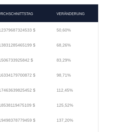
RCHSCHNITTSTAG
VERÄNDERUNG
12379687324533 $
50,60%
13831285465199 $
68,26%
1506733925842 $
83,29%
16334179700872 $
98,71%
17463639825452 $
112,45%
18538119475109 $
125,52%
19498378779459 $
137,20%