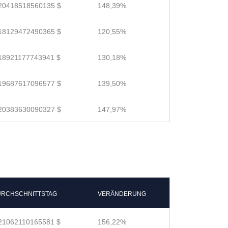
20418518560135 $
148,39%
18129472490365 $
120,55%
18921177743941 $
130,18%
19687617096577 $
139,50%
20383630090327 $
147,97%
RCHSCHNITTSTAG
VERÄNDERUNG
21062110165581 $
156,22%