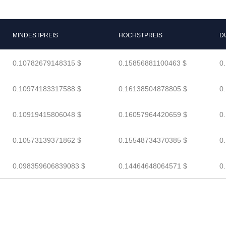
MINDESTPREIS
HÖCHSTPREIS
D
0.10782679148315 $
0.15856881100463 $
0
0.10974183317588 $
0.16138504878805 $
0
0.10919415806048 $
0.16057964420659 $
0
0.10573139371862 $
0.15548734370385 $
0
0.098359606839083 $
0.14464648064571 $
0