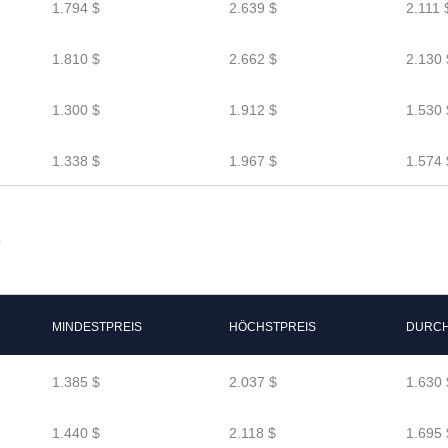
1.794 $
2.639 $
2.111 
1.810 $
2.662 $
2.130 
1.300 $
1.912 $
1.530 
1.338 $
1.967 $
1.574 
7
MINDESTPREIS
HÖCHSTPREIS
DURCH
1.385 $
2.037 $
1.630 
1.440 $
2.118 $
1.695 