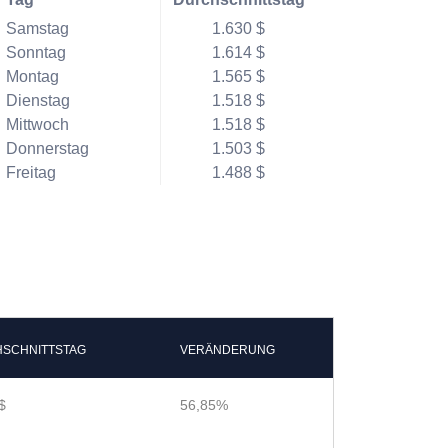
Samstag
1.630 $
Sonntag
1.614 $
Montag
1.565 $
Dienstag
1.518 $
Mittwoch
1.518 $
Donnerstag
1.503 $
Freitag
1.488 $
SCHNITTSTAG
VERÄNDERUNG
$
56,85%