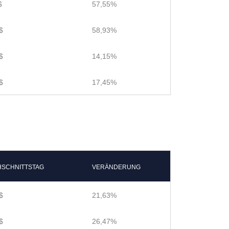
$
57,55%
$
58,93%
$
14,15%
$
17,45%
SCHNITTSTAG
VERÄNDERUNG
$
21,63%
$
26,47%