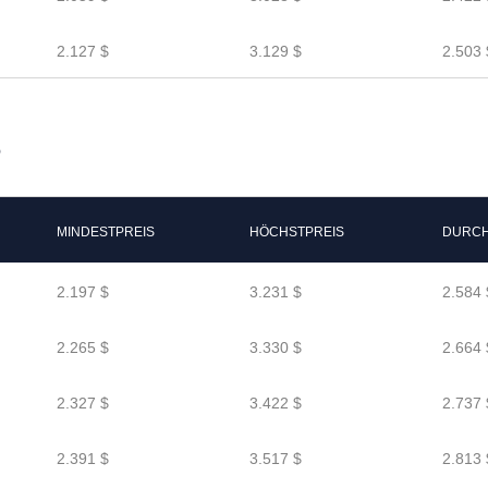
2.127 $
3.129 $
2.503 
8
MINDESTPREIS
HÖCHSTPREIS
DURCH
2.197 $
3.231 $
2.584 
2.265 $
3.330 $
2.664 
2.327 $
3.422 $
2.737 
2.391 $
3.517 $
2.813 