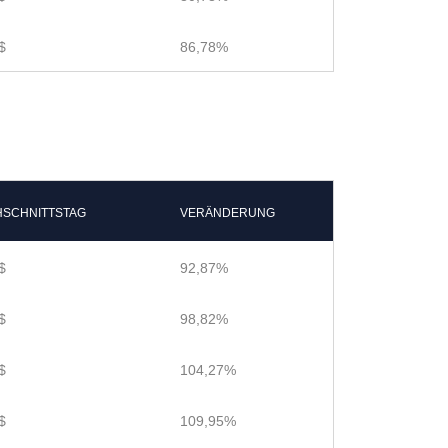
$
86,78%
SCHNITTSTAG
VERÄNDERUNG
$
92,87%
$
98,82%
$
104,27%
$
109,95%