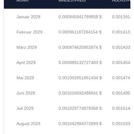
MONAT
MINDESTPREIS
HÖCHSTPRE
Januar 2029
0.000945941789858 $
0.0013910
Februar 2029
0.000961187264154 $
0.0014135
März 2029
0.000974625952874 $
0.0014332
April 2029
0.000989132727483 $
0.0014546
Mai 2029
0.001002851851434 $
0.0014747
Juni 2029
0.001016692488841 $
0.0014951
Juli 2029
0.001029774878368 $
0.0015143
August 2029
0.001042984372899 $
0.0015338