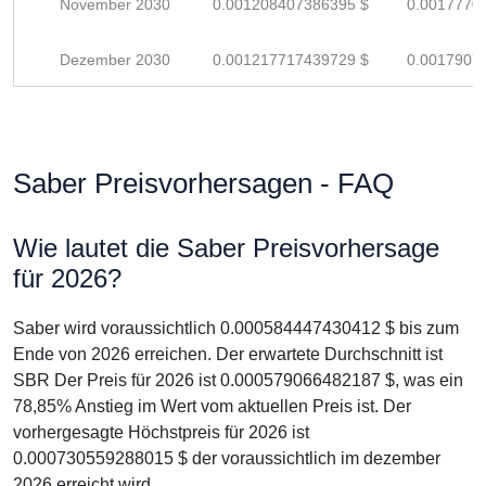
November 2030
0.001208407386395 $
0.0017770
Dezember 2030
0.001217717439729 $
0.0017907
Saber Preisvorhersagen - FAQ
Wie lautet die Saber Preisvorhersage
für 2026?
Saber wird voraussichtlich 0.000584447430412 $ bis zum
Ende von 2026 erreichen. Der erwartete Durchschnitt ist
SBR Der Preis für 2026 ist 0.000579066482187 $, was ein
78,85% Anstieg im Wert vom aktuellen Preis ist. Der
vorhergesagte Höchstpreis für 2026 ist
0.000730559288015 $ der voraussichtlich im dezember
2026 erreicht wird.