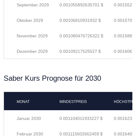
September 2029
0.001055892635701 $
0.0015527
Oktober 2029
0.00106810931932 $
0.0015707
November 2029
0.001080476726322 $
0.0015889
Dezember 2029
0.00109217525527 $
0.0016061
Saber Kurs Prognose für 2030
MONAT
MINDESTPREIS
HÖCHSTPRE
Januar 2030
0.001104011933227 $
0.0016235
Februar 2030
0.001115602662459 $
0.0016405