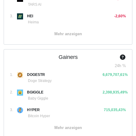
TARS AI
3.
HEI
-2,60%
Heima
Mehr anzeigen
Gainers
24h %
1.
DOGESTR
6,679,707,61%
Doge Strategy
2.
BGIGGLE
2,398,935,49%
Baby Giggle
3.
HYPER
715,035,43%
Bitcoin Hyper
Mehr anzeigen