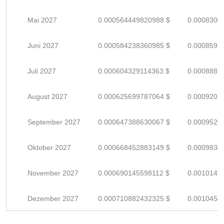
Mai 2027
0.000564449820988 $
0.0008300
Juni 2027
0.000584238360985 $
0.0008591
Juli 2027
0.000604329114363 $
0.0008887
August 2027
0.000625699787064 $
0.0009201
September 2027
0.000647388630067 $
0.0009520
Oktober 2027
0.000668452883149 $
0.0009830
November 2027
0.000690145598112 $
0.0010149
Dezember 2027
0.000710882432325 $
0.0010454