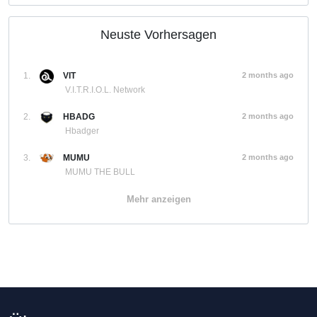
Neuste Vorhersagen
1.
VIT
2 months ago
V.I.T.R.I.O.L. Network
2.
HBADG
2 months ago
Hbadger
3.
MUMU
2 months ago
MUMU THE BULL
Mehr anzeigen