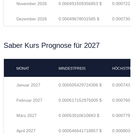
November 2026
0.000491509356853 $
0.0007228
Dezember 2026
0.00049678031585 $
0.0007305
Saber Kurs Prognose für 2027
MONAT
MINDESTPREIS
HÖCHSTPRE
Januar 2027
0.000505429724306 $
0.0007432
Februar 2027
0.000517152975005 $
0.0007605
März 2027
0.00053010610683 $
0.0007795
April 2027
0.000546641718857 $
0.0008038