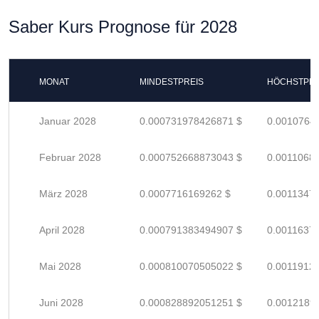
Saber Kurs Prognose für 2028
MONAT
MINDESTPREIS
HÖCHSTPRE
Januar 2028
0.000731978426871 $
0.0010764
Februar 2028
0.000752668873043 $
0.0011068
März 2028
0.0007716169262 $
0.0011347
April 2028
0.000791383494907 $
0.0011637
Mai 2028
0.000810070505022 $
0.0011912
Juni 2028
0.000828892051251 $
0.0012189