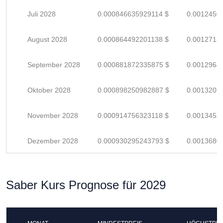
Juli 2028
0.000846635929114 $
0.0012450
August 2028
0.000864492201138 $
0.0012713
September 2028
0.000881872335875 $
0.0012968
Oktober 2028
0.000898250982887 $
0.0013209
November 2028
0.000914756323118 $
0.0013452
Dezember 2028
0.000930295243793 $
0.0013680
Saber Kurs Prognose für 2029