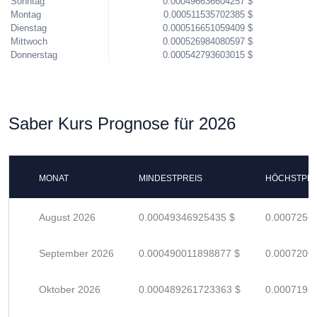
Sonntag
0.000496636604257 $
Montag
0.000511535702385 $
Dienstag
0.000516651059409 $
Mittwoch
0.000526984080597 $
Donnerstag
0.000542793603015 $
Saber Kurs Prognose für 2026
MONAT
MINDESTPREIS
HÖCHSTPRE
August 2026
0.00049346925435 $
0.0007256
September 2026
0.000490011898877 $
0.0007206
Oktober 2026
0.000489261723363 $
0.0007195