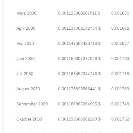
März 2030
0.001125868287911 $
0.0016556
April 2030
0.001137002142754 $
0.0016720
Mai 2030
0.001147582428718 $
0.0016876
Juni 2030
0.001158307377048 $
0.0017033
Juli 2030
0.001168492344746 $
0.0017183
August 2030
0.001178823566441 $
0.0017335
September 2030
0.001188965364995 $
0.0017484
Oktober 2030
0.001198605982109 $
0.0017626