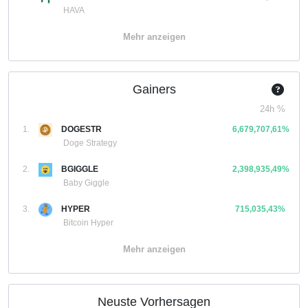
HAVA
Mehr anzeigen
Gainers
24h %
1.
DOGESTR
6,679,707,61%
Doge Strategy
2.
BGIGGLE
2,398,935,49%
Baby Giggle
3.
HYPER
715,035,43%
Bitcoin Hyper
Mehr anzeigen
Neuste Vorhersagen