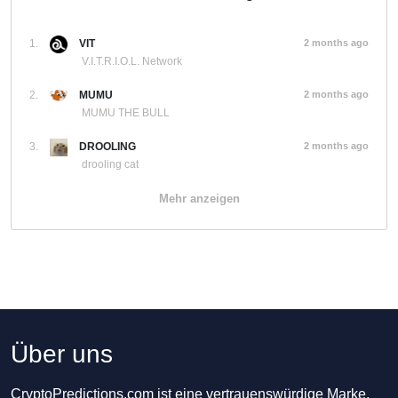
1.
VIT
2 months ago
V.I.T.R.I.O.L. Network
2.
MUMU
2 months ago
MUMU THE BULL
3.
DROOLING
2 months ago
drooling cat
Mehr anzeigen
Über uns
CryptoPredictions.com ist eine vertrauenswürdige Marke,