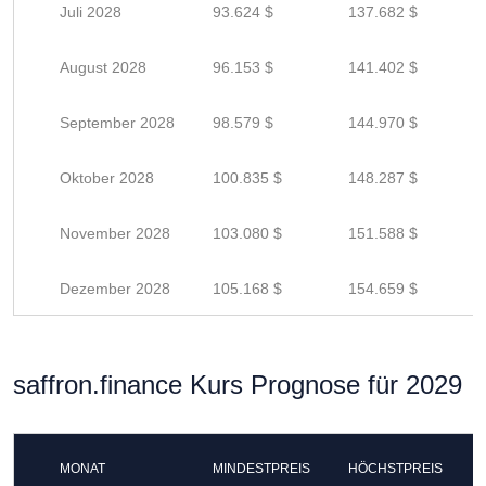
Juli 2028
93.624 $
137.682 $
August 2028
96.153 $
141.402 $
September 2028
98.579 $
144.970 $
Oktober 2028
100.835 $
148.287 $
November 2028
103.080 $
151.588 $
Dezember 2028
105.168 $
154.659 $
saffron.finance Kurs Prognose für 2029
MONAT
MINDESTPREIS
HÖCHSTPREIS