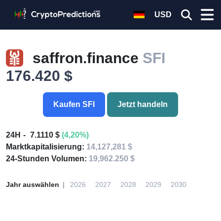
USD
saffron.finance
SFI
176.420 $
Kaufen SFI
Jetzt handeln
24H
7.1110 $
(4,20%)
Marktkapitalisierung:
14,127,281 $
24-Stunden Volumen:
19,962.250 $
Jahr auswählen
2026
2027
2028
2029
2030