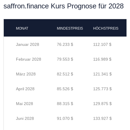
saffron.finance Kurs Prognose für 2028
MONAT
MINDESTPREIS
HÖCHSTPREIS
Januar 2028
76.233 $
112.107 $
Februar 2028
79.553 $
116.989 $
März 2028
82.512 $
121.341 $
April 2028
85.526 $
125.773 $
Mai 2028
88.315 $
129.875 $
Juni 2028
91.070 $
133.927 $