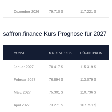
Dezember 2026
79.710 $
117.221 $
saffron.finance Kurs Prognose für 2027
MONAT
MINDESTPREIS
HÖCHSTPREIS
Januar 2027
78.417 $
115.319 $
Februar 2027
76.894 $
113.079 $
März 2027
75.301 $
110.736 $
April 2027
73.271 $
107.751 $