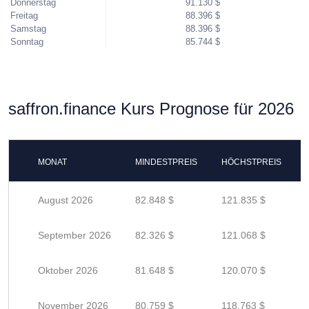
Donnerstag
91.130 $
Freitag
88.396 $
Samstag
88.396 $
Sonntag
85.744 $
saffron.finance Kurs Prognose für 2026
MONAT
MINDESTPREIS
HÖCHSTPREIS
August 2026
82.848 $
121.835 $
September 2026
82.326 $
121.068 $
Oktober 2026
81.648 $
120.070 $
November 2026
80.759 $
118.763 $