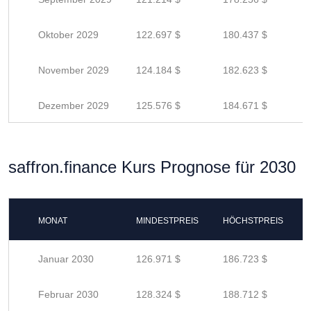
Oktober 2029
122.697 $
180.437 $
November 2029
124.184 $
182.623 $
Dezember 2029
125.576 $
184.671 $
saffron.finance Kurs Prognose für 2030
MONAT
MINDESTPREIS
HÖCHSTPREIS
Januar 2030
126.971 $
186.723 $
Februar 2030
128.324 $
188.712 $