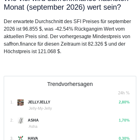
Monat (september 2026) wert sein?
Der erwartete Durchschnitt des SFI Preises für september
2026 ist 96.855 $, was -42.54% Rückgangim Wert vom
aktuellen Preis sind. Der vorhergesagte Mindestpreis von
saffron.finance für diesen Zeitraum ist 82.326 $ und der
Höchstpreis ist 121.068 $.
Trendvorhersagen
24h %
1.
JELLYJELLY
2,80%
Jelly-My-Jelly
2.
ASHA
1,70%
Asha
3.
HAVA
0,30%