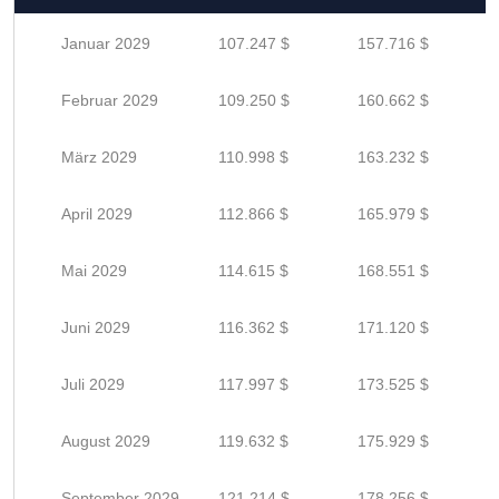
Januar 2029
107.247 $
157.716 $
Februar 2029
109.250 $
160.662 $
März 2029
110.998 $
163.232 $
April 2029
112.866 $
165.979 $
Mai 2029
114.615 $
168.551 $
Juni 2029
116.362 $
171.120 $
Juli 2029
117.997 $
173.525 $
August 2029
119.632 $
175.929 $
September 2029
121.214 $
178.256 $