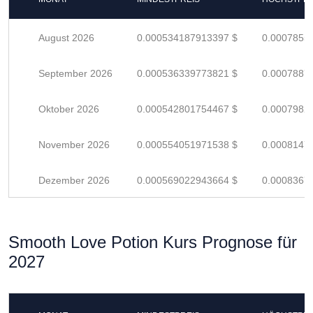
August 2026
0.000534187913397 $
0.0007855
September 2026
0.000536339773821 $
0.0007887
Oktober 2026
0.000542801754467 $
0.0007982
November 2026
0.000554051971538 $
0.0008147
Dezember 2026
0.000569022943664 $
0.0008367
Smooth Love Potion Kurs Prognose für
2027