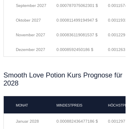
September 2027
0.000787075062301 $
0.0011574
Oktober 2027
0.000811499194947 $
0.0011933
November 2027
0.000836119081537 $
0.0012295
Dezember 2027
0.0008592450186 $
0.0012635
Smooth Love Potion Kurs Prognose für
2028
MONAT
MINDESTPREIS
HÖCHSTPRE
Januar 2028
0.000882436477186 $
0.0012977