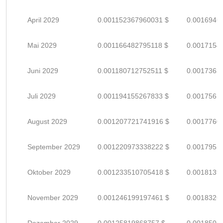
April 2029
0.001152367960031 $
0.0016946
Mai 2029
0.001166482795118 $
0.0017154
Juni 2029
0.001180712752511 $
0.0017363
Juli 2029
0.001194155267833 $
0.0017561
August 2029
0.001207721741916 $
0.0017760
September 2029
0.001220973338222 $
0.0017955
Oktober 2029
0.001233510705418 $
0.0018139
November 2029
0.001246199197461 $
0.0018326