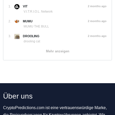
1.
VIT
2 months ago
V.I.T.R.I.O.L. Network
2.
MUMU
2 months ago
MUMU THE BULL
3.
DROOLING
2 months ago
drooling cat
Mehr anzeigen
Über uns
CryptoPredictions.com ist eine vertrauenswürdige Marke,
die Preisvorhersagen für Kryptowährungen anbietet. Wir