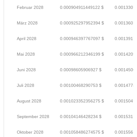
Februar 2028
0.000904911449122 $
0.0013307
März 2028
0.000925297952394 $
0.0013607
April 2028
0.000946397767097 $
0.0013917
Mai 2028
0.000966212346199 $
0.0014209
Juni 2028
0.00098605906927 $
0.0014500
Juli 2028
0.00100468290753 $
0.0014774
August 2028
0.001023352356275 $
0.0015049
September 2028
0.00104146428234 $
0.0015315
Oktober 2028
0.001058486274575 $
0.0015565