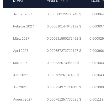
MONAT
MINDESTPREIS
HÖCHSTPRE
Januar 2027
0.000588122489748 $
0.0008648
Februar 2027
0.000610144645192 $
0.0008972
März 2027
0.000631880272462 $
0.0009292
April 2027
0.000657272722197 $
0.0009665
Mai 2027
0.00068267398868 $
0.0010039
Juni 2027
0.00070926131489 $
0.0010430
Juli 2027
0.000734971711081 $
0.0010808
August 2027
0.000761257730623 $
0.0011194