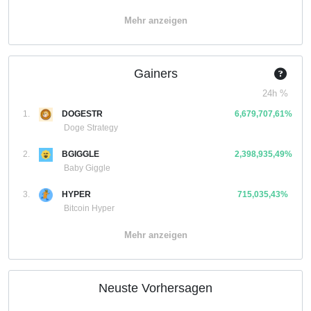
Mehr anzeigen
Gainers
24h %
1.
DOGESTR
6,679,707,61%
Doge Strategy
2.
BGIGGLE
2,398,935,49%
Baby Giggle
3.
HYPER
715,035,43%
Bitcoin Hyper
Mehr anzeigen
Neuste Vorhersagen