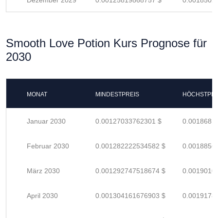
Dezember 2029
0.00125819868757 $
0.0018502
Smooth Love Potion Kurs Prognose für
2030
MONAT
MINDESTPREIS
HÖCHSTPRE
Januar 2030
0.00127033762301 $
0.0018681
Februar 2030
0.001282222534582 $
0.0018856
März 2030
0.001292747518674 $
0.0019010
April 2030
0.001304161676903 $
0.0019178