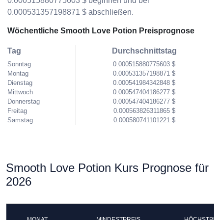
0.000515880775603 $ beginnen und bei
0.000531357198871 $ abschließen.
Wöchentliche Smooth Love Potion Preisprognose
Tag
Durchschnittstag
Sonntag
0.000515880775603 $
Montag
0.000531357198871 $
Dienstag
0.000541984342848 $
Mittwoch
0.000547404186277 $
Donnerstag
0.000547404186277 $
Freitag
0.000563826311865 $
Samstag
0.000580741101221 $
Smooth Love Potion Kurs Prognose für
2026
MONAT
MINDESTPREIS
HÖCHSTPRE