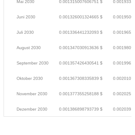
Mai 2030
0.001315007606751 $
0.0019338
Juni 2030
0.001326001324665 $
0.0019500
Juli 2030
0.001336441232093 $
0.0019653
August 2030
0.001347030913636 $
0.0019809
September 2030
0.001357426430541 $
0.0019962
Oktober 2030
0.001367308335839 $
0.0020107
November 2030
0.001377355258188 $
0.0020255
Dezember 2030
0.001386898793739 $
0.0020395