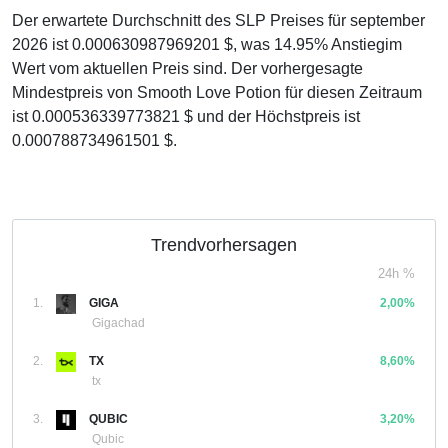
Der erwartete Durchschnitt des SLP Preises für september
2026 ist 0.000630987969201 $, was 14.95% Anstiegim
Wert vom aktuellen Preis sind. Der vorhergesagte
Mindestpreis von Smooth Love Potion für diesen Zeitraum
ist 0.000536339773821 $ und der Höchstpreis ist
0.000788734961501 $.
Trendvorhersagen
24h %
1.
GIGA
2,00%
Gigachad
2.
TX
8,60%
tx
3.
QUBIC
3,20%
Qubic