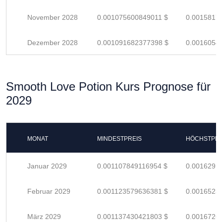
November 2028
0.001075600849011 $
0.0015817
Dezember 2028
0.001091682377398 $
0.0016054
Smooth Love Potion Kurs Prognose für
2029
MONAT
MINDESTPREIS
HÖCHSTPRE
Januar 2029
0.001107849116954 $
0.0016291
Februar 2029
0.001123579636381 $
0.0016523
März 2029
0.001137430421803 $
0.0016726