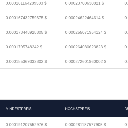
0.000161164289583 $
0.00023700630821 $
0
0.000167432759375 $
0.00024622464614 $
0
0.000173448928805 $
0.000255071954124 $
0
0.0001795748242 $
0.000264080623823 $
0
0.000185369332802 $
0.000272601960002 $
0
MINDESTPREIS
HÖCHSTPREIS
D
0.000191207552976 $
0.000281187577905 $
0