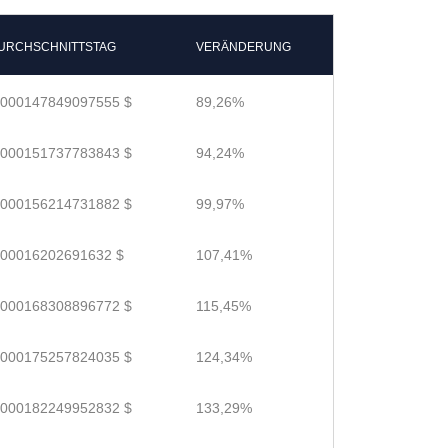
URCHSCHNITTSTAG
VERÄNDERUNG
.000147849097555 $
89,26%
.000151737783843 $
94,24%
.000156214731882 $
99,97%
.00016202691632 $
107,41%
.000168308896772 $
115,45%
.000175257824035 $
124,34%
.000182249952832 $
133,29%