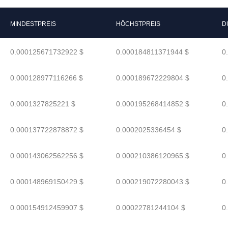
MINDESTPREIS
HÖCHSTPREIS
D
0.000125671732922 $
0.000184811371944 $
0
0.000128977116266 $
0.000189672229804 $
0
0.0001327825221 $
0.000195268414852 $
0
0.000137722878872 $
0.0002025336454 $
0
0.000143062562256 $
0.000210386120965 $
0
0.000148969150429 $
0.000219072280043 $
0
0.000154912459907 $
0.00022781244104 $
0