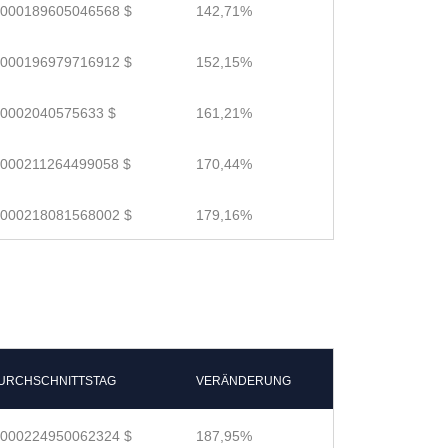
.000189605046568 $
142,71%
.000196979716912 $
152,15%
.0002040575633 $
161,21%
.000211264499058 $
170,44%
.000218081568002 $
179,16%
URCHSCHNITTSTAG
VERÄNDERUNG
.000224950062324 $
187,95%