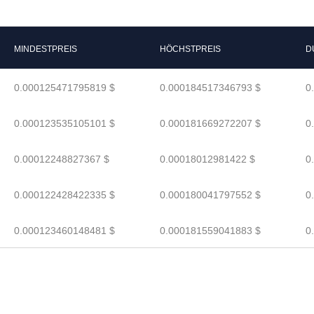
MINDESTPREIS
HÖCHSTPREIS
D
0.000125471795819 $
0.000184517346793 $
0
0.000123535105101 $
0.000181669272207 $
0
0.00012248827367 $
0.00018012981422 $
0
0.000122428422335 $
0.000180041797552 $
0
0.000123460148481 $
0.000181559041883 $
0