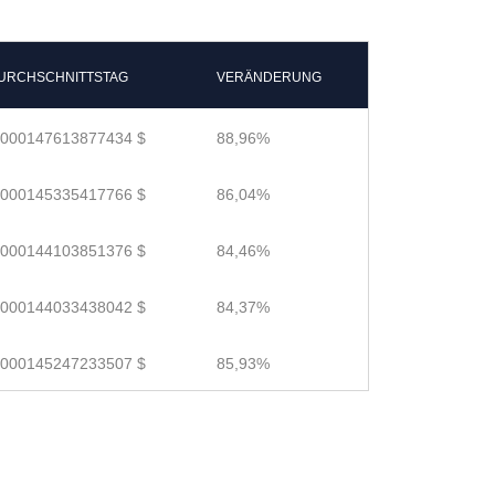
URCHSCHNITTSTAG
VERÄNDERUNG
.000147613877434 $
88,96%
.000145335417766 $
86,04%
.000144103851376 $
84,46%
.000144033438042 $
84,37%
.000145247233507 $
85,93%