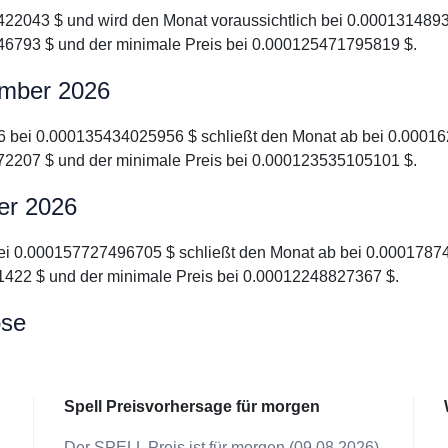
3422043 $ und wird den Monat voraussichtlich bei 0.0001314893
6793 $ und der minimale Preis bei 0.000125471795819 $.
ember 2026
026 bei 0.000135434025956 $ schließt den Monat ab bei 0.00016
2207 $ und der minimale Preis bei 0.000123535105101 $.
ber 2026
 bei 0.000157727496705 $ schließt den Monat ab bei 0.00017874
422 $ und der minimale Preis bei 0.00012248827367 $.
ose
Spell Preisvorhersage für morgen
Der SPELL Preis ist für morgen (09.08.2026)