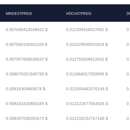
MINDESTPREIS
HÖCHSTPREIS
D
0.007690410038422 $
0.011309426527091 $
0
0.007840192601104 $
0.011529695001624 $
0
0.007957808536597 $
0.011702659612642 $
0
0.008070251940799 $
0.011868017559999 $
0
0.00816304869578 $
0.012004483376148 $
0
0.008243420805349 $
0.012122677654925 $
0
0.008307038281673 $
0.012216232767166 $
0