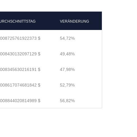
URCHSCHNITTSTAG
VERÄNDERUNG
.008725761922373 $
54,72%
.008430132097129 $
49,48%
.008345630216191 $
47,98%
.008617074681842 $
52,79%
.008844020814989 $
56,82%