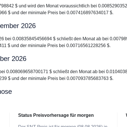
6798842 $ und wird den Monat voraussichtlich bei 0.0085290352
66 $ und der minimale Preis bei 0.007416897634017 $.
ptember 2026
2026 bei 0.00835845456694 $ schließt den Monat ab bei 0.00798
11 $ und der minimale Preis bei 0.00716561228256 $.
ober 2026
6 bei 0.008069658700171 $ schließt den Monat ab bei 0.0104038
39 $ und der minimale Preis bei 0.007093785683763 $.
nose
Status Preisvorhersage für morgen
Der SNT Preis ist für morgen (08.08.2026) in