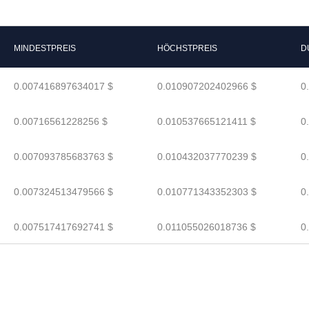
MINDESTPREIS
HÖCHSTPREIS
D
0.007416897634017 $
0.010907202402966 $
0
0.00716561228256 $
0.010537665121411 $
0
0.007093785683763 $
0.010432037770239 $
0
0.007324513479566 $
0.010771343352303 $
0
0.007517417692741 $
0.011055026018736 $
0