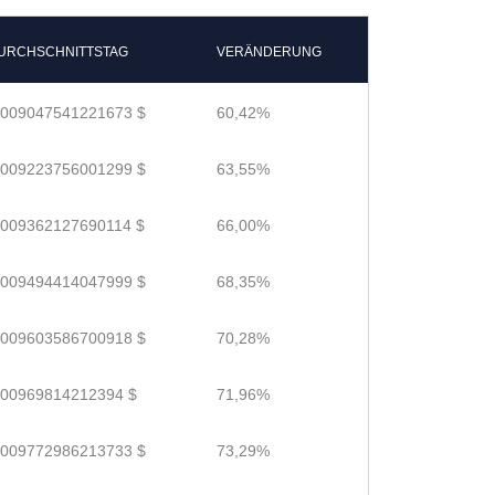
URCHSCHNITTSTAG
VERÄNDERUNG
.009047541221673 $
60,42%
.009223756001299 $
63,55%
.009362127690114 $
66,00%
.009494414047999 $
68,35%
.009603586700918 $
70,28%
.00969814212394 $
71,96%
.009772986213733 $
73,29%