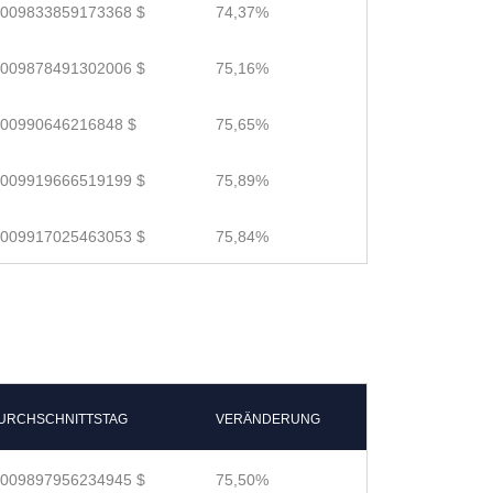
.009833859173368 $
74,37%
.009878491302006 $
75,16%
.00990646216848 $
75,65%
.009919666519199 $
75,89%
.009917025463053 $
75,84%
URCHSCHNITTSTAG
VERÄNDERUNG
.009897956234945 $
75,50%