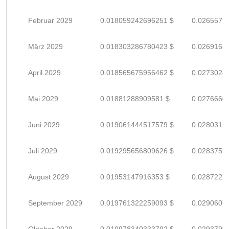
Februar 2029
0.018059242696251 $
0.0265577
März 2029
0.018303286780423 $
0.0269165
April 2029
0.018565675956462 $
0.0273024
Mai 2029
0.01881288909581 $
0.0276660
Juni 2029
0.019061444517579 $
0.0280315
Juli 2029
0.019295656809626 $
0.0283759
August 2029
0.01953147916353 $
0.0287227
September 2029
0.019761322259093 $
0.0290607