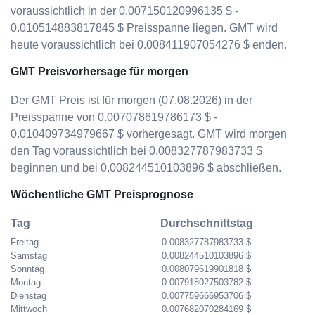
voraussichtlich in der 0.007150120996135 $ -
0.010514883817845 $ Preisspanne liegen. GMT wird
heute voraussichtlich bei 0.008411907054276 $ enden.
GMT Preisvorhersage für morgen
Der GMT Preis ist für morgen (07.08.2026) in der
Preisspanne von 0.007078619786173 $ -
0.010409734979667 $ vorhergesagt. GMT wird morgen
den Tag voraussichtlich bei 0.008327787983733 $
beginnen und bei 0.008244510103896 $ abschließen.
Wöchentliche GMT Preisprognose
Tag
Durchschnittstag
Freitag
0.008327787983733 $
Samstag
0.008244510103896 $
Sonntag
0.008079619901818 $
Montag
0.007918027503782 $
Dienstag
0.007759666953706 $
Mittwoch
0.007682070284169 $