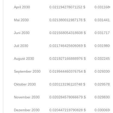
April 2030
0.021194278071152 $
0.0311680
Mai 2030
0.021380011987178 $
0.0314411
Juni 2030
0.021568054318608 $
0.0317177
Juli 2030
0.021746425606069 $
0.0319800
August 2030
0.021927166888976 $
0.0322458
September 2030
0.019944460376754 $
0.0293300
Oktober 2030
0.020113196110748 $
0.0295782
November 2030
0.020284578066679 $
0.0298302
Dezember 2030
0.020447219790828 $
0.0300694