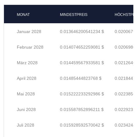
MONAT
MINDESTPREIS
HÖCHSTPRE
Januar 2028
0.013646200541234 $
0.0200679
Februar 2028
0.014074652259081 $
0.0206980
März 2028
0.014459567933581 $
0.0212640
April 2028
0.01485444823768 $
0.0218447
Mai 2028
0.015222233292986 $
0.0223856
Juni 2028
0.015587852896211 $
0.0229233
Juli 2028
0.015928592570042 $
0.0234244