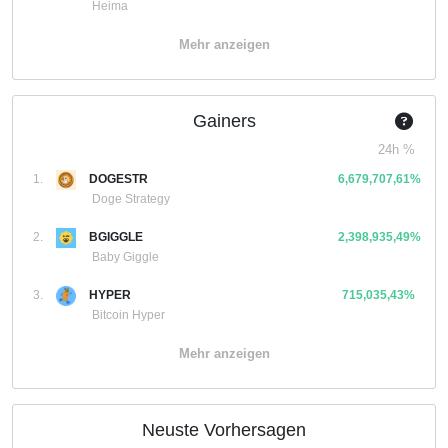
Heima
Mehr anzeigen
Gainers
24h %
1.
DOGESTR
6,679,707,61%
Doge Strategy
2.
BGIGGLE
2,398,935,49%
Baby Giggle
3.
HYPER
715,035,43%
Bitcoin Hyper
Mehr anzeigen
Neuste Vorhersagen