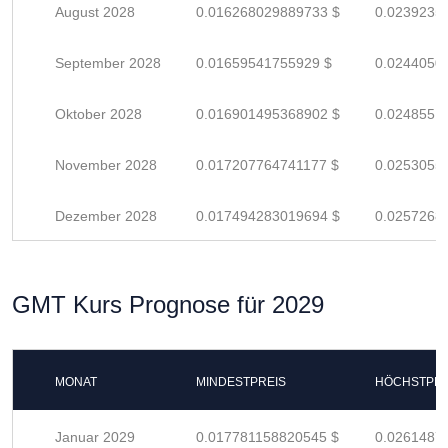
August 2028
0.016268029889733 $
0.0239235
September 2028
0.01659541755929 $
0.0244050
Oktober 2028
0.016901495368902 $
0.0248551
November 2028
0.017207764741177 $
0.0253055
Dezember 2028
0.017494283019694 $
0.0257268
GMT Kurs Prognose für 2029
MONAT
MINDESTPREIS
HÖCHSTPRE
Januar 2029
0.017781158820545 $
0.0261487