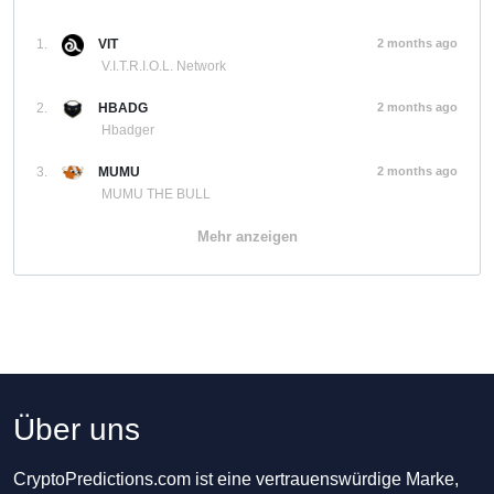
1.
VIT
2 months ago
V.I.T.R.I.O.L. Network
2.
HBADG
2 months ago
Hbadger
3.
MUMU
2 months ago
MUMU THE BULL
Mehr anzeigen
Über uns
CryptoPredictions.com ist eine vertrauenswürdige Marke,