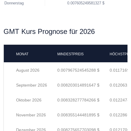
Donnerstag
0.007605249581327 $
GMT Kurs Prognose für 2026
MONAT
MINDESTPREIS
HÖCHSTPRE
August 2026
0.007967524545288 $
0.0117169
September 2026
0.008203014891647 $
0.0120632
Oktober 2026
0.008328277784266 $
0.0122474
November 2026
0.008355144481895 $
0.0122869
Dezember 2026
0.008275657703098 $
0.0121700