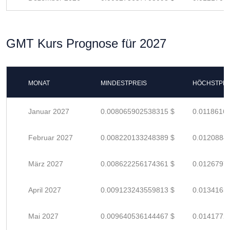
GMT Kurs Prognose für 2027
MONAT
MINDESTPREIS
HÖCHSTPRE
Januar 2027
0.008065902538315 $
0.0118616
Februar 2027
0.008220133248389 $
0.0120884
März 2027
0.008622256174361 $
0.0126797
April 2027
0.009123243559813 $
0.0134165
Mai 2027
0.009640536144467 $
0.0141772