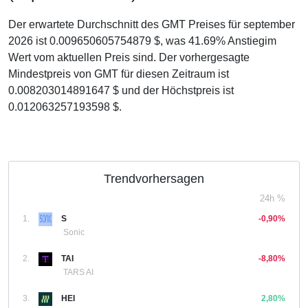
Der erwartete Durchschnitt des GMT Preises für september
2026 ist 0.009650605754879 $, was 41.69% Anstiegim
Wert vom aktuellen Preis sind. Der vorhergesagte
Mindestpreis von GMT für diesen Zeitraum ist
0.008203014891647 $ und der Höchstpreis ist
0.012063257193598 $.
Trendvorhersagen
24h %
1.
S
-0,90%
Sonic
2.
TAI
-8,80%
TARS AI
3.
HEI
2,80%