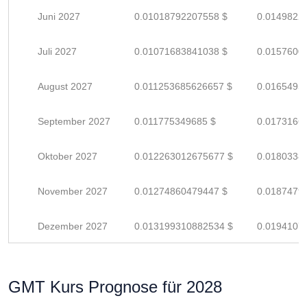
Juni 2027
0.01018792207558 $
0.0149822
Juli 2027
0.01071683841038 $
0.0157600
August 2027
0.011253685626657 $
0.0165495
September 2027
0.011775349685 $
0.0173166
Oktober 2027
0.012263012675677 $
0.0180338
November 2027
0.01274860479447 $
0.0187479
Dezember 2027
0.013199310882534 $
0.0194107
GMT Kurs Prognose für 2028