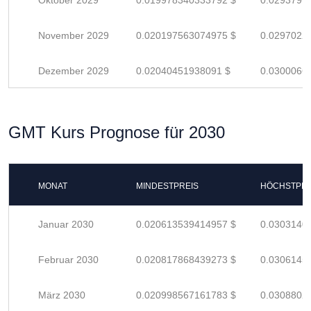
Oktober 2029
0.019978340333792 $
0.0293799
November 2029
0.020197563074975 $
0.0297022
Dezember 2029
0.02040451938091 $
0.0300066
GMT Kurs Prognose für 2030
MONAT
MINDESTPREIS
HÖCHSTPRE
Januar 2030
0.020613539414957 $
0.0303140
Februar 2030
0.020817868439273 $
0.0306145
März 2030
0.020998567161783 $
0.0308802