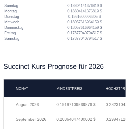
Sonntag
0.18804141376819 $
Montag
0.18804141376819 $
Dienstag
0.1861609996305 $
Mittwoch
0.18057616964159 $
Donnerstag
0.18057616964159 $
Freitag
0.17877040794517 $
Samstag
0.17877040794517 $
Succinct Kurs Prognose für 2026
MONAT
MINDESTPREIS
HÖCHSTPREI
August 2026
0.19197109569876 $
0.28231043
September 2026
0.20364047480002 $
0.29947128