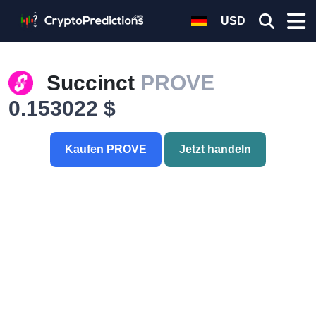
USD
Succinct
PROVE
0.153022 $
Kaufen PROVE
Jetzt handeln