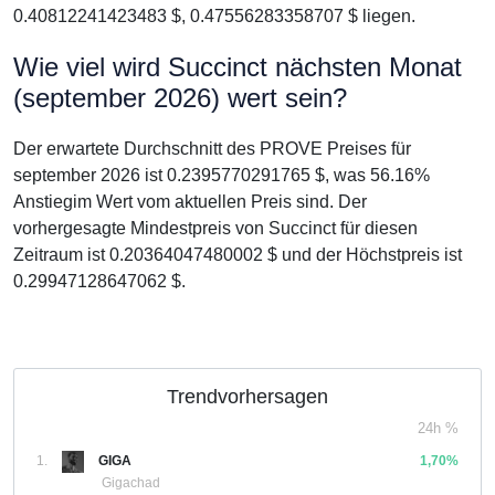
0.40812241423483 $, 0.47556283358707 $ liegen.
Wie viel wird Succinct nächsten Monat
(september 2026) wert sein?
Der erwartete Durchschnitt des PROVE Preises für
september 2026 ist 0.2395770291765 $, was 56.16%
Anstiegim Wert vom aktuellen Preis sind. Der
vorhergesagte Mindestpreis von Succinct für diesen
Zeitraum ist 0.20364047480002 $ und der Höchstpreis ist
0.29947128647062 $.
Trendvorhersagen
24h %
1.
GIGA
1,70%
Gigachad