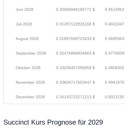
Juni 2028
0.30694948185771 $
0.45139629
Juli 2028
0.31287122825168 $
0.46010474
August 2028
0.31887668723433 $
0.46893630
September 2028
0.32476866834663 $
0.47760098
Oktober 2028
0.33036457090959 $
0.48583025
November 2028
0.33604717603447 $
0.49418702
Dezember 2028
0.34143723271213 $
0.50211357
Succinct Kurs Prognose für 2029