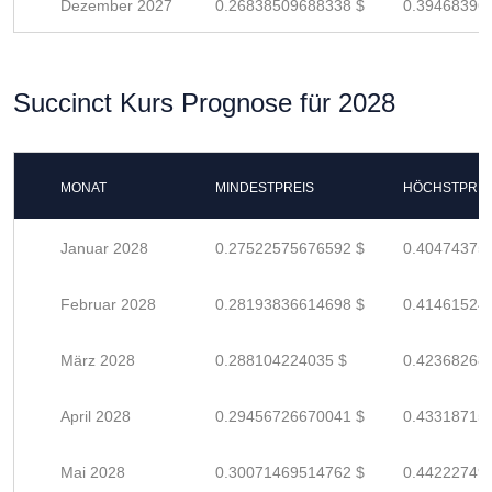
Dezember 2027
0.26838509688338 $
0.39468396
Succinct Kurs Prognose für 2028
MONAT
MINDESTPREIS
HÖCHSTPREI
Januar 2028
0.27522575676592 $
0.40474375
Februar 2028
0.28193836614698 $
0.41461524
März 2028
0.288104224035 $
0.42368268
April 2028
0.29456726670041 $
0.43318715
Mai 2028
0.30071469514762 $
0.44222749