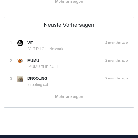
Mehr anzeigen
Neuste Vorhersagen
1.
VIT
2 months ago
V.I.T.R.I.O.L. Network
2.
MUMU
2 months ago
MUMU THE BULL
3.
DROOLING
2 months ago
drooling cat
Mehr anzeigen