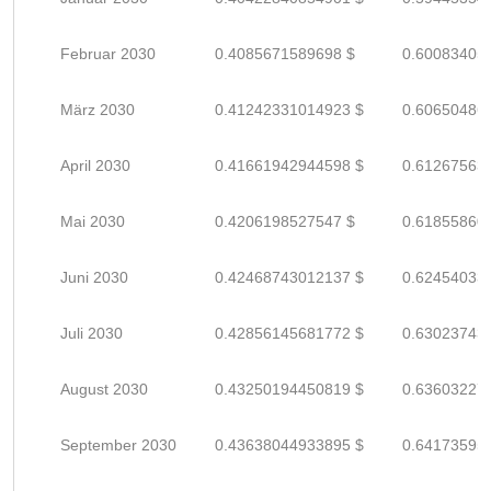
Februar 2030
0.4085671589698 $
0.60083405
März 2030
0.41242331014923 $
0.60650486
April 2030
0.41661942944598 $
0.61267563
Mai 2030
0.4206198527547 $
0.61855860
Juni 2030
0.42468743012137 $
0.62454033
Juli 2030
0.42856145681772 $
0.63023743
August 2030
0.43250194450819 $
0.63603227
September 2030
0.43638044933895 $
0.64173595