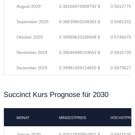
August 2029
0.38166874908792 $
0.56127757
September 2029
0.38639863168263 $
0.56823328
Oktober 2029
0.39089633188408 $
0.57484754
November 2029
0.39546998193653 $
0.58157350
Dezember 2029
0.39981469124655 $
0.58796278
Succinct Kurs Prognose für 2030
MONAT
MINDESTPREIS
HÖCHSTPREI
Januar 2030
0.40422840854901 $
0.59445354