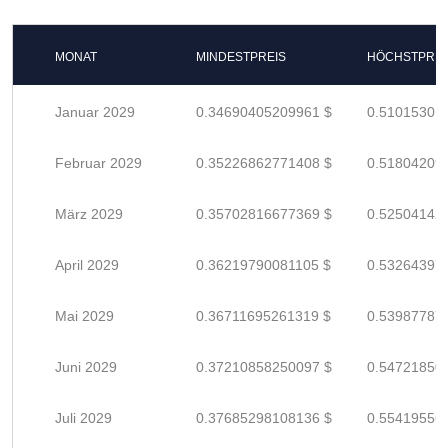
MONAT
MINDESTPREIS
HÖCHSTPREI
Januar 2029
0.34690405209961 $
0.51015301
Februar 2029
0.35226862771408 $
0.51804209
März 2029
0.35702816677369 $
0.52504142
April 2029
0.36219790081105 $
0.53264397
Mai 2029
0.36711695261319 $
0.53987787
Juni 2029
0.37210858250097 $
0.54721850
Juli 2029
0.37685298108136 $
0.55419556