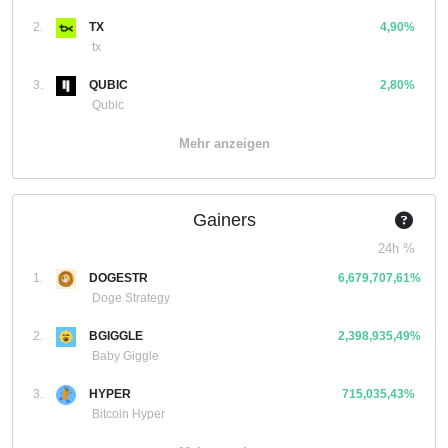
2.
TX
4,90%
tx
3.
QUBIC
2,80%
Qubic
Mehr anzeigen
Gainers
24h %
1.
DOGESTR
6,679,707,61%
Doge Strategy
2.
BGIGGLE
2,398,935,49%
Baby Giggle
3.
HYPER
715,035,43%
Bitcoin Hyper