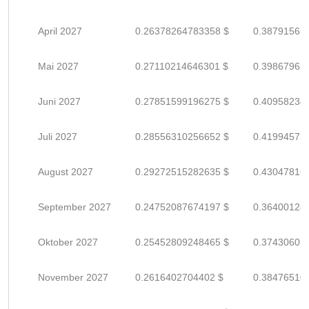
April 2027
0.26378264783358 $
0.38791565
Mai 2027
0.27110214646301 $
0.39867962
Juni 2027
0.27851599196275 $
0.40958234
Juli 2027
0.28556310256652 $
0.41994573
August 2027
0.29272515282635 $
0.43047816
September 2027
0.24752087674197 $
0.36400128
Oktober 2027
0.25452809248465 $
0.37430601
November 2027
0.2616402704402 $
0.38476510