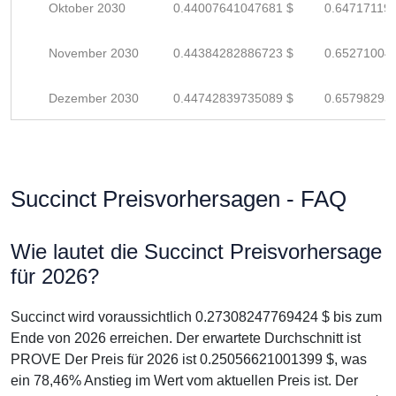
Oktober 2030
0.44007641047681 $
0.64717119
November 2030
0.44384282886723 $
0.65271004
Dezember 2030
0.44742839735089 $
0.65798293
Succinct Preisvorhersagen - FAQ
Wie lautet die Succinct Preisvorhersage
für 2026?
Succinct wird voraussichtlich 0.27308247769424 $ bis zum
Ende von 2026 erreichen. Der erwartete Durchschnitt ist
PROVE Der Preis für 2026 ist 0.25056621001399 $, was
ein 78,46% Anstieg im Wert vom aktuellen Preis ist. Der