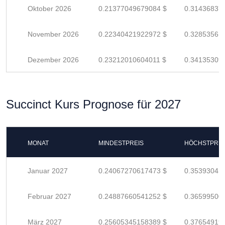
Oktober 2026
0.21377049679084 $
0.31436837
November 2026
0.22340421922972 $
0.32853561
Dezember 2026
0.23212010604011 $
0.34135309
Succinct Kurs Prognose für 2027
MONAT
MINDESTPREIS
HÖCHSTPREI
Januar 2027
0.24067270617473 $
0.35393045
Februar 2027
0.24887660541252 $
0.36599500
März 2027
0.25605345158389 $
0.37654919