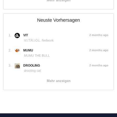
Mehr anzeigen
Neuste Vorhersagen
1.
VIT
2 months ago
V.I.T.R.I.O.L. Network
2.
MUMU
2 months ago
MUMU THE BULL
3.
DROOLING
2 months ago
drooling cat
Mehr anzeigen