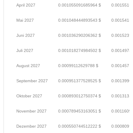
April 2027
0.001055091685964 $
0.0015516
Mai 2027
0.001048444893543 $
0.0015418
Juni 2027
0.001036290206362 $
0.0015239
Juli 2027
0.001018274984502 $
0.0014974
August 2027
0.00099112629788 $
0.0014575
September 2027
0.000951377528525 $
0.0013990
Oktober 2027
0.000893012750374 $
0.0013132
November 2027
0.000789453163051 $
0.0011609
Dezember 2027
0.000550744512222 $
0.0008099