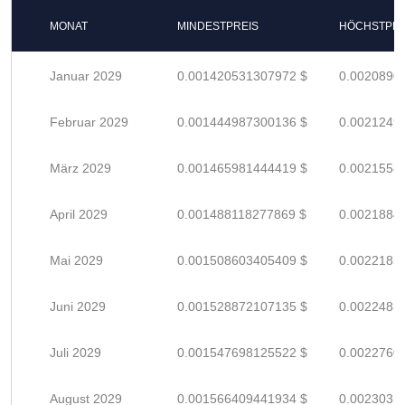
MONAT
MINDESTPREIS
HÖCHSTPRE
Januar 2029
0.001420531307972 $
0.0020890
Februar 2029
0.001444987300136 $
0.0021249
März 2029
0.001465981444419 $
0.0021558
April 2029
0.001488118277869 $
0.0021884
Mai 2029
0.001508603405409 $
0.0022185
Juni 2029
0.001528872107135 $
0.0022483
Juli 2029
0.001547698125522 $
0.0022760
August 2029
0.001566409441934 $
0.0023035