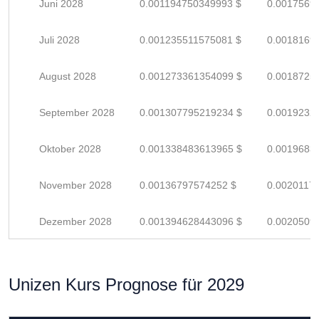
Juni 2028
0.001194750349993 $
0.0017569
Juli 2028
0.001235511575081 $
0.0018169
August 2028
0.001273361354099 $
0.0018725
September 2028
0.001307795219234 $
0.0019232
Oktober 2028
0.001338483613965 $
0.0019683
November 2028
0.00136797574252 $
0.0020117
Dezember 2028
0.001394628443096 $
0.0020509
Unizen Kurs Prognose für 2029