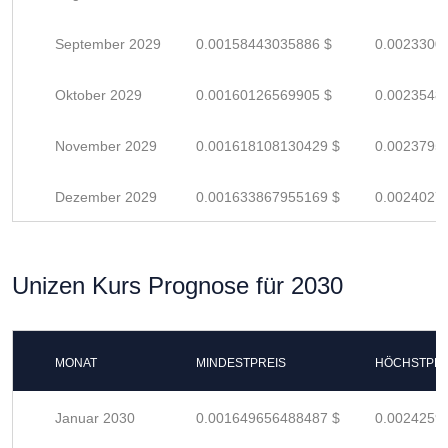
September 2029
0.00158443035886 $
0.0023300
Oktober 2029
0.00160126569905 $
0.0023548
November 2029
0.001618108130429 $
0.0023795
Dezember 2029
0.001633867955169 $
0.0024027
Unizen Kurs Prognose für 2030
MONAT
MINDESTPREIS
HÖCHSTPRE
Januar 2030
0.001649656488487 $
0.0024259