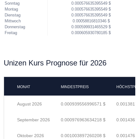
Sonntag
0.000576635395549 $
Montag
0.000576635395549 $
Dienstag
0.000576635395549 $
Mittwoch
0.00058816810346 $
Donnerstag
0.000599931465529 $
Freitag
0.000605930780185 $
Unizen Kurs Prognose für 2026
MONAT
MINDESTPREIS
HÖCHSTPRE
August 2026
0.000939556996571 $
0.0013817
September 2026
0.000976963634218 $
0.0014367
Oktober 2026
0.001003897260208 $
0.0014763