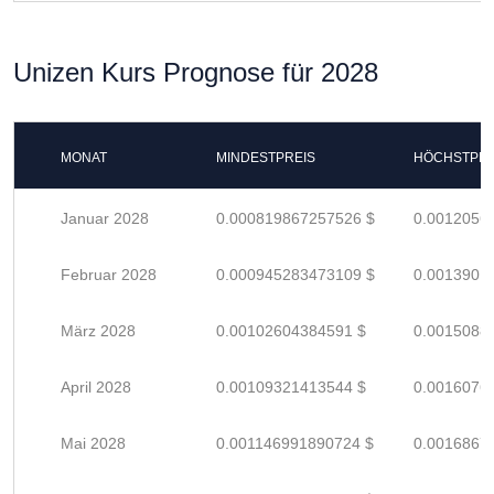
Unizen Kurs Prognose für 2028
MONAT
MINDESTPREIS
HÖCHSTPRE
Januar 2028
0.000819867257526 $
0.0012056
Februar 2028
0.000945283473109 $
0.0013901
März 2028
0.00102604384591 $
0.0015088
April 2028
0.00109321413544 $
0.0016076
Mai 2028
0.001146991890724 $
0.0016867