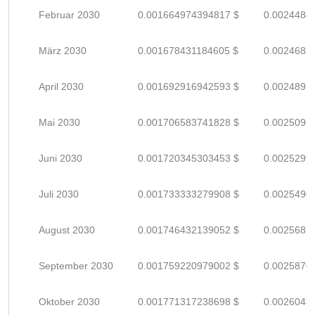
Februar 2030
0.001664974394817 $
0.0024484
März 2030
0.001678431184605 $
0.0024682
April 2030
0.001692916942593 $
0.0024895
Mai 2030
0.001706583741828 $
0.0025096
Juni 2030
0.001720345303453 $
0.0025299
Juli 2030
0.001733333279908 $
0.0025490
August 2030
0.001746432139052 $
0.0025682
September 2030
0.001759220979002 $
0.0025870
Oktober 2030
0.001771317238698 $
0.0026048