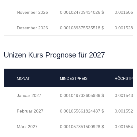
November 2026
0.001024709434026 $
0.0015069
Dezember 2026
0.001039375535518 $
0.0015284
Unizen Kurs Prognose für 2027
MONAT
MINDESTPREIS
HÖCHSTPRE
Januar 2027
0.001049732605986 $
0.0015437
Februar 2027
0.001055661824487 $
0.0015524
März 2027
0.001057351500928 $
0.0015549