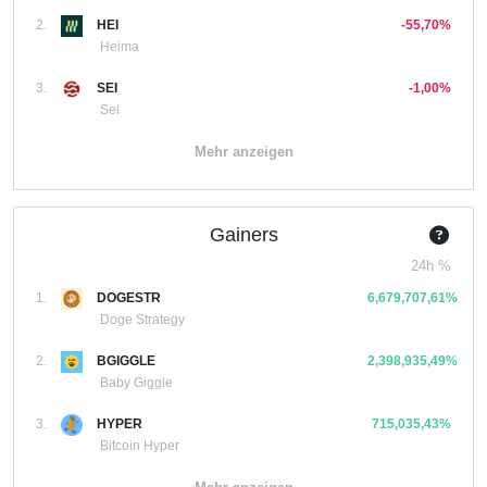
2.
HEI
-55,70%
Heima
3.
SEI
-1,00%
Sei
Mehr anzeigen
Gainers
24h %
1.
DOGESTR
6,679,707,61%
Doge Strategy
2.
BGIGGLE
2,398,935,49%
Baby Giggle
3.
HYPER
715,035,43%
Bitcoin Hyper