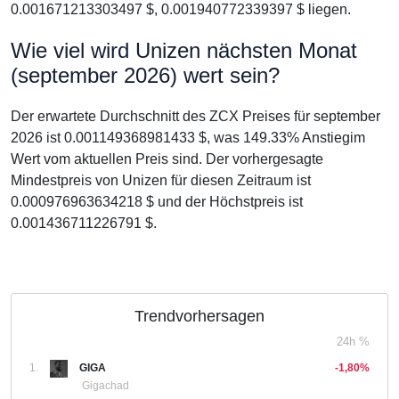
0.001671213303497 $, 0.001940772339397 $ liegen.
Wie viel wird Unizen nächsten Monat
(september 2026) wert sein?
Der erwartete Durchschnitt des ZCX Preises für september
2026 ist 0.001149368981433 $, was 149.33% Anstiegim
Wert vom aktuellen Preis sind. Der vorhergesagte
Mindestpreis von Unizen für diesen Zeitraum ist
0.000976963634218 $ und der Höchstpreis ist
0.001436711226791 $.
Trendvorhersagen
24h %
1.
GIGA
-1,80%
Gigachad