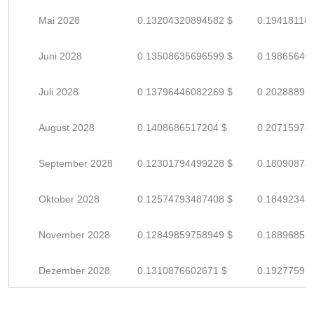
Mai 2028
0.13204320894582 $
0.19418118
Juni 2028
0.13508635696599 $
0.19865640
Juli 2028
0.13796446082269 $
0.20288891
August 2028
0.1408686517204 $
0.20715978
September 2028
0.12301794499228 $
0.18090874
Oktober 2028
0.12574793487408 $
0.18492343
November 2028
0.12849859758949 $
0.18896852
Dezember 2028
0.1310876602671 $
0.19277597