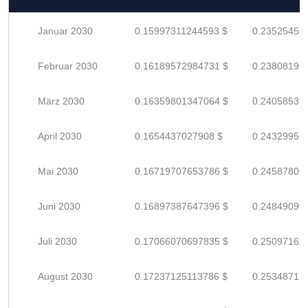
Januar 2030
0.15997311244593 $
0.23525457
Februar 2030
0.16189572984731 $
0.23808195
März 2030
0.16359801347064 $
0.24058531
April 2030
0.1654437027908 $
0.24329956
Mai 2030
0.16719707653786 $
0.24587805
Juni 2030
0.16897387647396 $
0.24849099
Juli 2030
0.17066070697835 $
0.25097162
August 2030
0.17237125113786 $
0.25348713