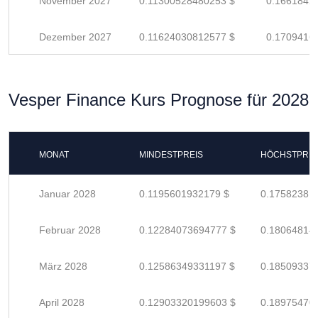
November 2027
0.11300528480253 $
0.1661842
Dezember 2027
0.11624030812577 $
0.1709416
Vesper Finance Kurs Prognose für 2028
MONAT
MINDESTPREIS
HÖCHSTPREI
Januar 2028
0.1195601932179 $
0.17582381
Februar 2028
0.12284073694777 $
0.18064814
März 2028
0.12586349331197 $
0.18509337
April 2028
0.12903320199603 $
0.18975470