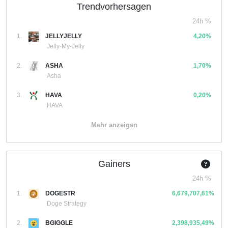
Trendvorhersagen
24h %
1.
JELLYJELLY
4,20%
Jelly-My-Jelly
2.
ASHA
1,70%
Asha
3.
HAVA
0,20%
HAVA
Mehr anzeigen
Gainers
24h %
1.
DOGESTR
6,679,707,61%
Doge Strategy
2.
BGIGGLE
2,398,935,49%