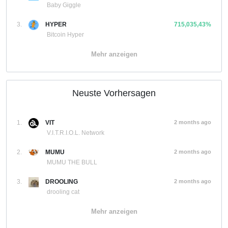
Baby Giggle
3.
HYPER
715,035,43%
Bitcoin Hyper
Mehr anzeigen
Neuste Vorhersagen
1.
VIT
2 months ago
V.I.T.R.I.O.L. Network
2.
MUMU
2 months ago
MUMU THE BULL
3.
DROOLING
2 months ago
drooling cat
Mehr anzeigen