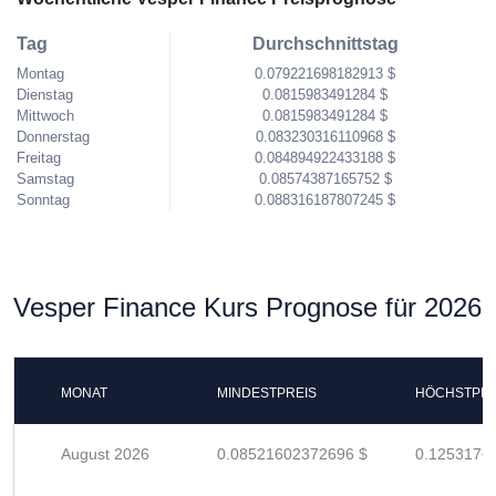
Tag
Durchschnittstag
Montag
0.079221698182913 $
Dienstag
0.0815983491284 $
Mittwoch
0.0815983491284 $
Donnerstag
0.083230316110968 $
Freitag
0.084894922433188 $
Samstag
0.08574387165752 $
Sonntag
0.088316187807245 $
Vesper Finance Kurs Prognose für 2026
MONAT
MINDESTPREIS
HÖCHSTPRE
August 2026
0.08521602372696 $
0.1253176