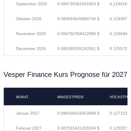
September 2026
0.084739362661654 $
0.1246167
Oktober 2026
0.084583645884746 $
0.1243877
November 2026
0.084792358422986 $
0.1246946
Dezember 2026
0.085389336262051 $
0.1255725
Vesper Finance Kurs Prognose für 2027
MONAT
MINDESTPREIS
HÖCHSTPRE
Januar 2027
0.086435016453889 $
0.1271103
Februar 2027
0.087915431209294 $
0.1292873