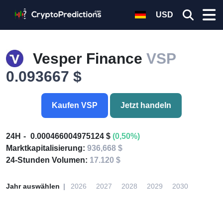
USD
Vesper Finance
VSP
0.093667 $
Kaufen VSP
Jetzt handeln
24H
0.000466004975124 $
(0,50%)
Marktkapitalisierung:
936,668 $
24-Stunden Volumen:
17.120 $
Jahr auswählen
2026
2027
2028
2029
2030