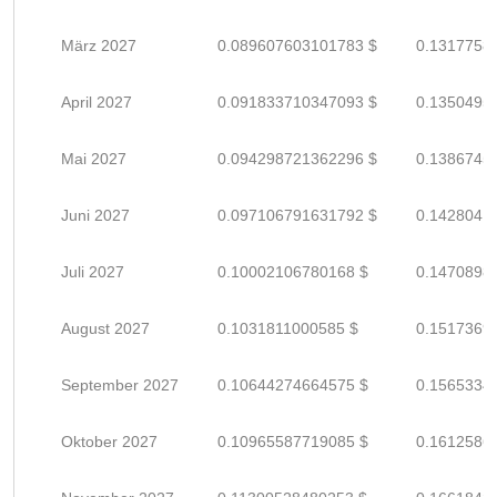
März 2027
0.089607603101783 $
0.1317758
April 2027
0.091833710347093 $
0.1350495
Mai 2027
0.094298721362296 $
0.1386745
Juni 2027
0.097106791631792 $
0.1428041
Juli 2027
0.10002106780168 $
0.1470898
August 2027
0.1031811000585 $
0.1517369
September 2027
0.10644274664575 $
0.1565334
Oktober 2027
0.10965587719085 $
0.1612586