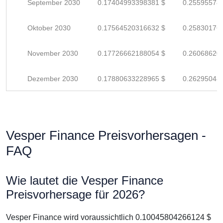
September 2030
0.17404993398381 $
0.25595578
Oktober 2030
0.17564520316632 $
0.25830176
November 2030
0.17726662188054 $
0.26068620
Dezember 2030
0.17880633228965 $
0.26295048
Vesper Finance Preisvorhersagen -
FAQ
Wie lautet die Vesper Finance
Preisvorhersage für 2026?
Vesper Finance wird voraussichtlich 0.10045804266124 $