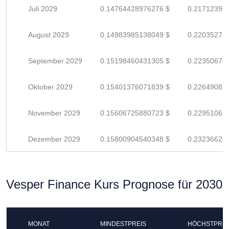
Juli 2029
0.14764428976276 $
0.21712395
August 2029
0.14983985138049 $
0.22035272
September 2029
0.15198460431305 $
0.22350677
Oktober 2029
0.15401376071839 $
0.22649082
November 2029
0.15606725880723 $
0.22951067
Dezember 2029
0.15800904540348 $
0.23236624
Vesper Finance Kurs Prognose für 2030
MONAT
MINDESTPREIS
HÖCHSTPREI