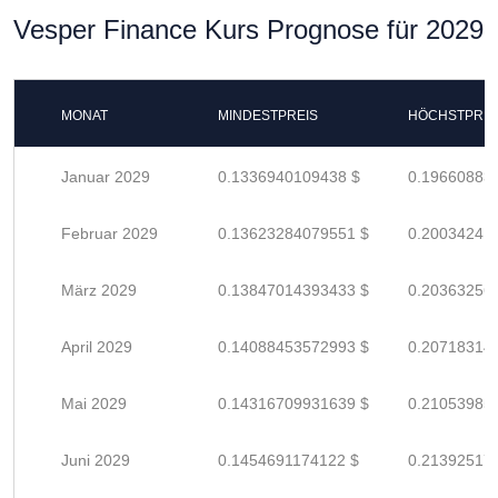
Vesper Finance Kurs Prognose für 2029
MONAT
MINDESTPREIS
HÖCHSTPREI
Januar 2029
0.1336940109438 $
0.19660883
Februar 2029
0.13623284079551 $
0.20034241
März 2029
0.13847014393433 $
0.20363256
April 2029
0.14088453572993 $
0.20718314
Mai 2029
0.14316709931639 $
0.21053985
Juni 2029
0.1454691174122 $
0.21392517