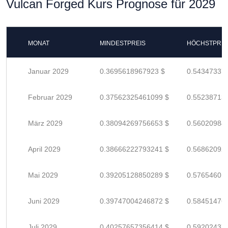
Vulcan Forged Kurs Prognose für 2029
MONAT
MINDESTPREIS
HÖCHSTPREI
Januar 2029
0.3695618967923 $
0.54347337
Februar 2029
0.37562325461099 $
0.55238713
März 2029
0.38094269756653 $
0.56020984
April 2029
0.38666222793241 $
0.56862092
Mai 2029
0.39205128850289 $
0.57654601
Juni 2029
0.39747004246872 $
0.58451476
Juli 2029
0.40257657356414 $
0.59202437