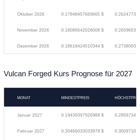
Oktober 2026
0.17848457669665 $
0.26247731
November 2026
0.18085642028008 $
0.26596532
Dezember 2026
0.18618424510344 $
0.27380036
Vulcan Forged Kurs Prognose für 2027
MONAT
MINDESTPREIS
HÖCHSTPREI
Januar 2027
0.19439397926988 $
0.28587349
Februar 2027
0.20466033033978 $
0.30097107