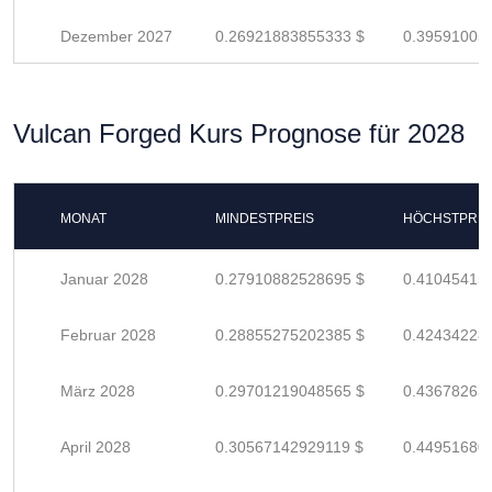
Dezember 2027
0.26921883855333 $
0.39591005
Vulcan Forged Kurs Prognose für 2028
MONAT
MINDESTPREIS
HÖCHSTPREI
Januar 2028
0.27910882528695 $
0.41045415
Februar 2028
0.28855275202385 $
0.42434228
März 2028
0.29701219048565 $
0.43678263
April 2028
0.30567142929119 $
0.44951680