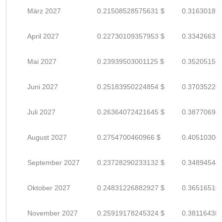
März 2027
0.21508528575631 $
0.31630189
April 2027
0.22730109357953 $
0.33426631
Mai 2027
0.23939503001125 $
0.35205151
Juni 2027
0.25183950224854 $
0.37035220
Juli 2027
0.26364072421645 $
0.38770694
August 2027
0.2754700460966 $
0.40510300
September 2027
0.23728290233132 $
0.34894544
Oktober 2027
0.24831226882927 $
0.36516510
November 2027
0.25919178245324 $
0.38116438