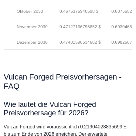
Oktober 2030
0.4675375940598 $
0.68755528
November 2030
0.47127166793652 $
0.69304657
Dezember 2030
0.47481596534682 $
0.69825877
Vulcan Forged Preisvorhersagen -
FAQ
Wie lautet die Vulcan Forged
Preisvorhersage für 2026?
Vulcan Forged wird voraussichtlich 0.21904028835699 $
bis zum Ende von 2026 erreichen. Der erwartete