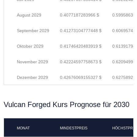
August 2029
0.4077187283966 $
0.59958636
September 2029
0.41273104777448 $
0.60695742
Oktober 2029
0.41746420483919 $
0.61391794
November 2029
0.42224597758673 $
0.62094996
Dezember 2029
0.42676069155327 $
0.62758925
Vulcan Forged Kurs Prognose für 2030
MONAT
MINDESTPREIS
HÖCHSTPREI