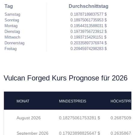
Tag
Durchschnittstag
Samstag
0.18787189837577 $
Sonntag
0.18975061735953 $
Montag
0.19544313588031 $
Dienstag
0.19739756723912 $
Mittwoch
0.19937154291151 $
Donnerstag
0.20335897376974 $
Freitag
0.20945974298283 $
Vulcan Forged Kurs Prognose für 2026
MONAT
MINDESTPREIS
HÖCHSTPREI
August 2026
0.18275061753281 $
0.26875090
September 2026
0.17923898825647 $
0.26358674