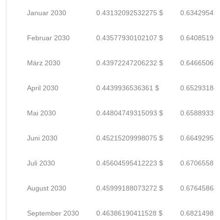
Januar 2030
0.43132092532275 $
0.63429547
Februar 2030
0.43577930102107 $
0.64085191
März 2030
0.43972247206232 $
0.64665069
April 2030
0.4439936536361 $
0.65293184
Mai 2030
0.44804749315093 $
0.65889337
Juni 2030
0.45215209998075 $
0.66492955
Juli 2030
0.45604595412223 $
0.67065581
August 2030
0.45999188073272 $
0.67645864
September 2030
0.46386190411528 $
0.68214985