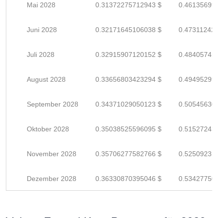
Mai 2028
0.31372275712943 $
0.46135699
Juni 2028
0.32171645106038 $
0.47311242
Juli 2028
0.32915907120152 $
0.48405745
August 2028
0.33656803423294 $
0.49495299
September 2028
0.34371029050123 $
0.50545630
Oktober 2028
0.35038525596095 $
0.51527243
November 2028
0.35706277582766 $
0.52509231
Dezember 2028
0.36330870395046 $
0.53427750