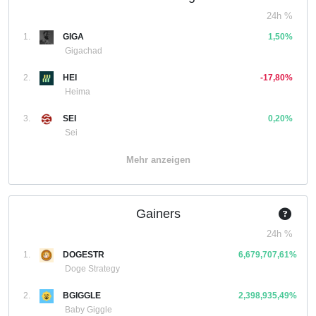
24h %
1.
GIGA
1,50%
Gigachad
2.
HEI
-17,80%
Heima
3.
SEI
0,20%
Sei
Mehr anzeigen
Gainers
24h %
1.
DOGESTR
6,679,707,61%
Doge Strategy
2.
BGIGGLE
2,398,935,49%
Baby Giggle