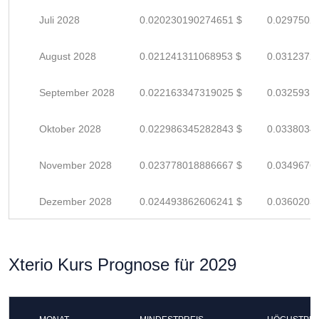
Juli 2028
0.020230190274651 $
0.0297502
August 2028
0.021241311068953 $
0.0312372
September 2028
0.022163347319025 $
0.0325931
Oktober 2028
0.022986345282843 $
0.0338034
November 2028
0.023778018886667 $
0.0349676
Dezember 2028
0.024493862606241 $
0.0360203
Xterio Kurs Prognose für 2029