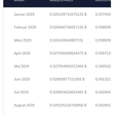
MONAT
MINDESTPREIS
HÖCHSTPRE
Januar 2029
0.025189731675133 $
0.0370437
Februar 2029
0.025846735657135 $
0.0380099
März 2029
0.0264106489973 $
0.0388391
April 2029
0.027005088564473 $
0.0397133
Mai 2029
0.027554962672369 $
0.0405220
Juni 2029
0.02809877721093 $
0.0413217
Juli 2029
0.028603624653481 $
0.0420641
August 2029
0.029105118764856 $
0.0428016