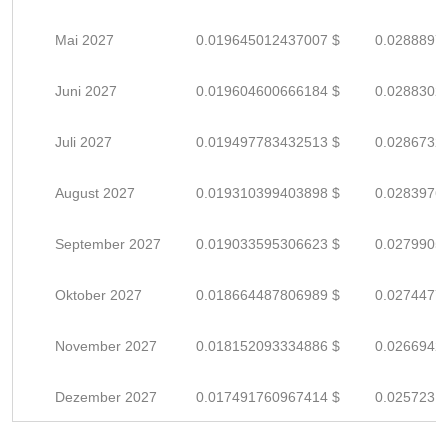
Mai 2027
0.019645012437007 $
0.0288897
Juni 2027
0.019604600666184 $
0.0288302
Juli 2027
0.019497783432513 $
0.0286732
August 2027
0.019310399403898 $
0.0283976
September 2027
0.019033595306623 $
0.0279905
Oktober 2027
0.018664487806989 $
0.0274477
November 2027
0.018152093334886 $
0.0266942
Dezember 2027
0.017491760967414 $
0.0257231