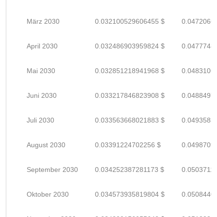
März 2030
0.032100529606455 $
0.0472066
April 2030
0.032486903959824 $
0.0477748
Mai 2030
0.032851218941968 $
0.0483106
Juni 2030
0.033217846823908 $
0.0488497
Juli 2030
0.033563668021883 $
0.0493583
August 2030
0.03391224702256 $
0.0498709
September 2030
0.034252387281173 $
0.0503711
Oktober 2030
0.034573935819804 $
0.0508440