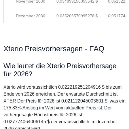
November 2030
0.034899156055642 $
0.0513222
Dezember 2030
0.035206570995278 $
0.0517743
Xterio Preisvorhersagen - FAQ
Wie lautet die Xterio Preisvorhersage
für 2026?
Xterio wird voraussichtlich 0.022219251204916 $ bis zum
Ende von 2026 erreichen. Der erwartete Durchschnitt ist
XTER Der Preis für 2026 ist 0.021122045003801 $, was ein
175,83% Anstieg im Wert vom aktuellen Preis ist. Der
vorhergesagte Höchstpreis für 2026 ist
0.027774064006145 $ der voraussichtlich im dezember
2026 erreicht wird.