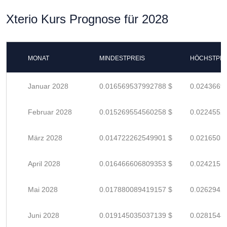
Xterio Kurs Prognose für 2028
MONAT
MINDESTPREIS
HÖCHSTPRE
Januar 2028
0.016569537992788 $
0.0243669
Februar 2028
0.015269554560258 $
0.0224552
März 2028
0.014722262549901 $
0.0216503
April 2028
0.016466606809353 $
0.0242155
Mai 2028
0.017880089419157 $
0.0262942
Juni 2028
0.019145035037139 $
0.0281544