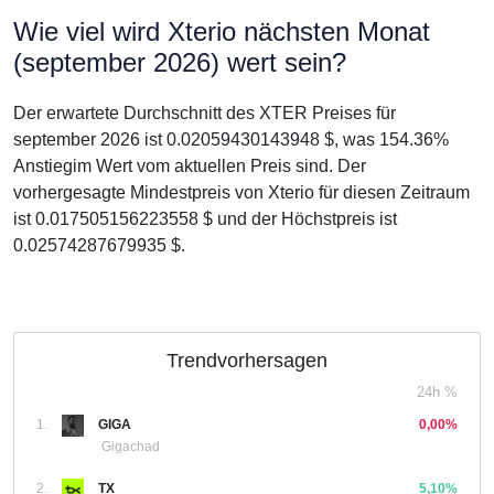
Wie viel wird Xterio nächsten Monat
(september 2026) wert sein?
Der erwartete Durchschnitt des XTER Preises für
september 2026 ist 0.02059430143948 $, was 154.36%
Anstiegim Wert vom aktuellen Preis sind. Der
vorhergesagte Mindestpreis von Xterio für diesen Zeitraum
ist 0.017505156223558 $ und der Höchstpreis ist
0.02574287679935 $.
Trendvorhersagen
24h %
1.
GIGA
0,00%
Gigachad
2.
TX
5,10%