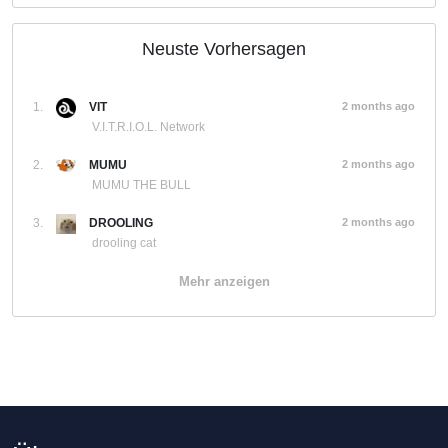
Neuste Vorhersagen
1.
VIT
2 months ago
V.I.T.R.I.O.L. Network
2.
MUMU
2 months ago
MUMU THE BULL
3.
DROOLING
2 months ago
drooling cat
Mehr anzeigen