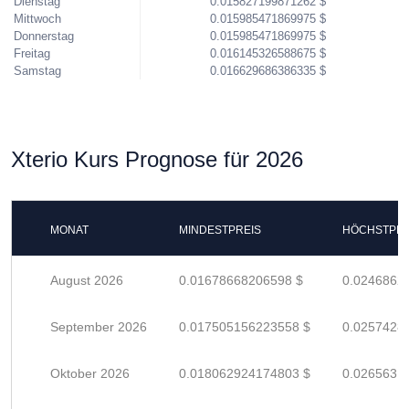
Dienstag
0.015827199871262 $
Mittwoch
0.015985471869975 $
Donnerstag
0.015985471869975 $
Freitag
0.016145326588675 $
Samstag
0.016629686386335 $
Xterio Kurs Prognose für 2026
MONAT
MINDESTPREIS
HÖCHSTPRE
August 2026
0.01678668206598 $
0.0246862
September 2026
0.017505156223558 $
0.0257428
Oktober 2026
0.018062924174803 $
0.0265631