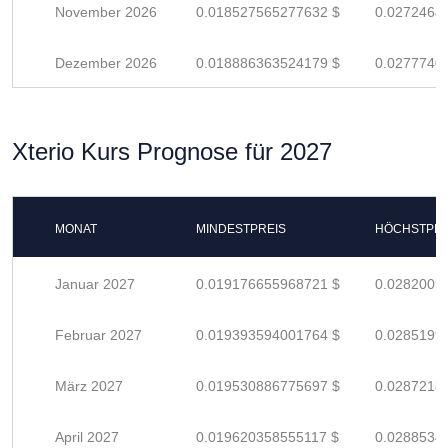
November 2026
0.018527565277632 $
0.0272464
Dezember 2026
0.018886363524179 $
0.0277740
Xterio Kurs Prognose für 2027
MONAT
MINDESTPREIS
HÖCHSTPRE
Januar 2027
0.019176655968721 $
0.0282009
Februar 2027
0.019393594001764 $
0.0285199
März 2027
0.019530886775697 $
0.0287218
April 2027
0.019620358555117 $
0.0288534