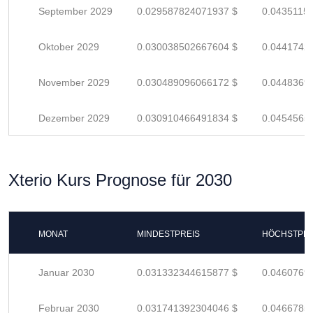
September 2029
0.029587824071937 $
0.0435115
Oktober 2029
0.030038502667604 $
0.0441742
November 2029
0.030489096066172 $
0.0448369
Dezember 2029
0.030910466491834 $
0.0454565
Xterio Kurs Prognose für 2030
MONAT
MINDESTPREIS
HÖCHSTPRE
Januar 2030
0.031332344615877 $
0.0460769
Februar 2030
0.031741392304046 $
0.0466785