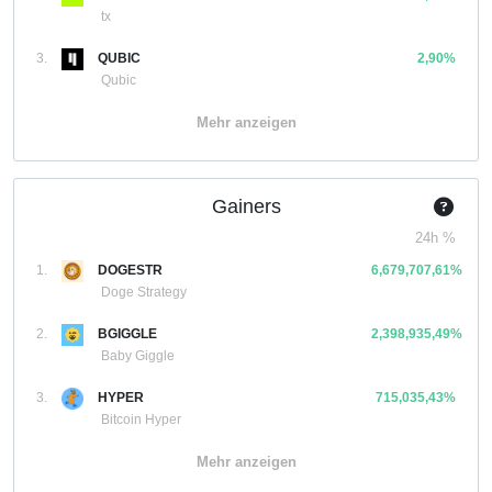
tx
3.
QUBIC
2,90%
Qubic
Mehr anzeigen
Gainers
24h %
1.
DOGESTR
6,679,707,61%
Doge Strategy
2.
BGIGGLE
2,398,935,49%
Baby Giggle
3.
HYPER
715,035,43%
Bitcoin Hyper
Mehr anzeigen