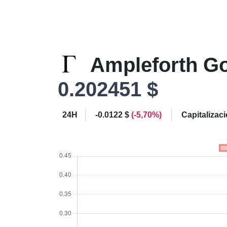
Ampleforth G
0.202451 $
24H
-0.0122 $
(-5,70%)
Capitalizac