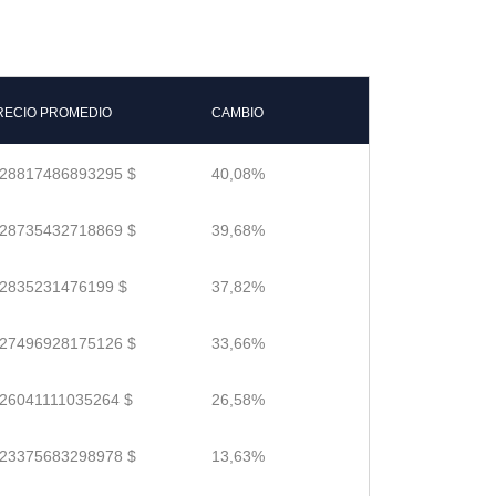
RECIO PROMEDIO
CAMBIO
.28817486893295 $
40,08%
.28735432718869 $
39,68%
.2835231476199 $
37,82%
.27496928175126 $
33,66%
.26041111035264 $
26,58%
.23375683298978 $
13,63%