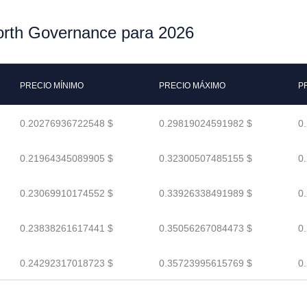
forth Governance para 2026
PRECIO MÍNIMO
PRECIO MÁXIMO
P
0.20276936722548 $
0.29819024591982 $
0
0.21964345089905 $
0.32300507485155 $
0
0.23069910174552 $
0.33926338491989 $
0
0.23838261617441 $
0.35056267084473 $
0
0.24292317018723 $
0.35723995615769 $
0