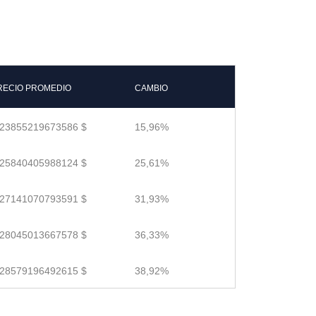
RECIO PROMEDIO
CAMBIO
.23855219673586 $
15,96%
.25840405988124 $
25,61%
.27141070793591 $
31,93%
.28045013667578 $
36,33%
.28579196492615 $
38,92%