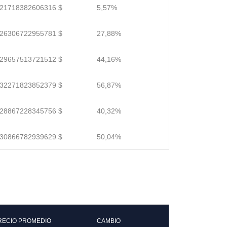
.21718382606316 $
5,57%
.26306722955781 $
27,88%
.29657513721512 $
44,16%
.32271823852379 $
56,87%
.28867228345756 $
40,32%
.30866782939629 $
50,04%
RECIO PROMEDIO
CAMBIO