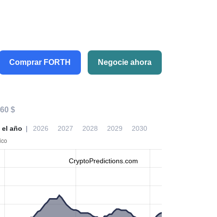
Comprar FORTH
Negocie ahora
60 $
 el año
2026
2027
2028
2029
2030
CryptoPredictions.com