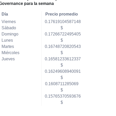
Governance para la semana
Día
Precio promedio
Viernes
0.17619104587148
Sábado
$
Domingo
0.17266722495405
Lunes
$
Martes
0.16748720820543
Miércoles
$
Jueves
0.16581233612337
$
0.16249608940091
$
0.1608711285069
$
0.15765370593676
$