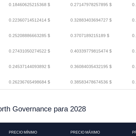
0.18460625215368 $
0.27147978257895 $
0
0.22360714512414 $
0.32883403694727 $
0
0.25208886663285 $
0.3707189215189 $
0
0.27431050274522 $
0.40339779815474 $
0
0.24537144093892 $
0.36084035432195 $
0
0.26236765498684 $
0.38583478674536 $
0
forth Governance para 2028
PRECIO MÍNIMO
PRECIO MÁXIMO
P