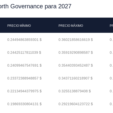
forth Governance para 2027
PRECIO MÍNIMO
PRECIO MÁXIMO
P
0.24494863859301 $
0.36021858616619 $
0
0.24425117811039 $
0.35919290898587 $
0
0.24099467547691 $
0.35440393452487 $
0
0.23372388948857 $
0.34371160218907 $
0
0.22134944379975 $
0.3255138879408 $
0
0.19869330804131 $
0.29219604123722 $
0