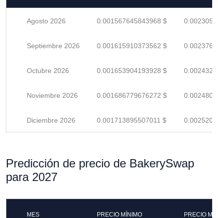
Agosto 2026
0.001567645843968 $
0.0023053
Septiembre 2026
0.001615910373562 $
0.0023763
Octubre 2026
0.001653904193928 $
0.0024322
Noviembre 2026
0.001686779676272 $
0.0024805
Diciembre 2026
0.001713895507011 $
0.0025204
Predicción de precio de BakerySwap
para 2027
MES
PRECIO MÍNIMO
PRECIO MÁ