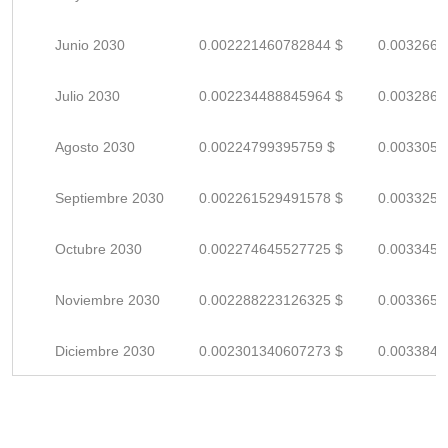
Junio 2030
0.002221460782844 $
0.0032668
Julio 2030
0.002234488845964 $
0.0032860
Agosto 2030
0.00224799395759 $
0.0033058
Septiembre 2030
0.002261529491578 $
0.0033257
Octubre 2030
0.002274645527725 $
0.0033450
Noviembre 2030
0.002288223126325 $
0.0033650
Diciembre 2030
0.002301340607273 $
0.0033843