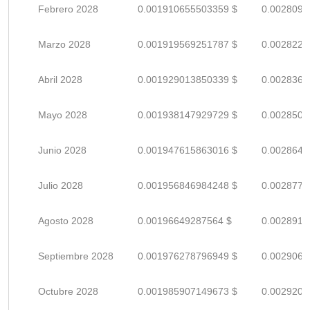
Febrero 2028
0.001910655503359 $
0.0028097
Marzo 2028
0.001919569251787 $
0.0028228
Abril 2028
0.001929013850339 $
0.0028367
Mayo 2028
0.001938147929729 $
0.0028502
Junio 2028
0.001947615863016 $
0.0028641
Julio 2028
0.001956846984248 $
0.0028777
Agosto 2028
0.00196649287564 $
0.0028919
Septiembre 2028
0.001976278796949 $
0.0029062
Octubre 2028
0.001985907149673 $
0.0029204