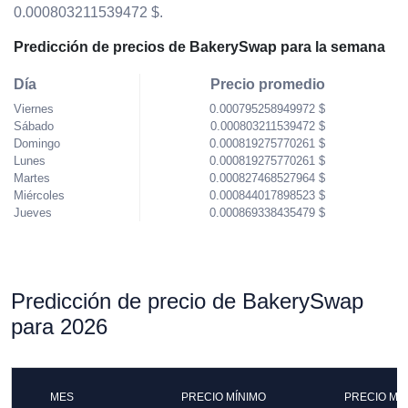
0.000803211539472 $.
Predicción de precios de BakerySwap para la semana
Día
Precio promedio
Viernes
0.000795258949972 $
Sábado
0.000803211539472 $
Domingo
0.000819275770261 $
Lunes
0.000819275770261 $
Martes
0.000827468527964 $
Miércoles
0.000844017898523 $
Jueves
0.000869338435479 $
Predicción de precio de BakerySwap
para 2026
MES
PRECIO MÍNIMO
PRECIO MÁ