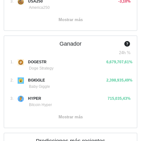
3.
USA250
-3,10%
America250
Mostrar más
Ganador
24h %
1.
DOGESTR
6,679,707,61%
Doge Strategy
2.
BGIGGLE
2,398,935,49%
Baby Giggle
3.
HYPER
715,035,43%
Bitcoin Hyper
Mostrar más