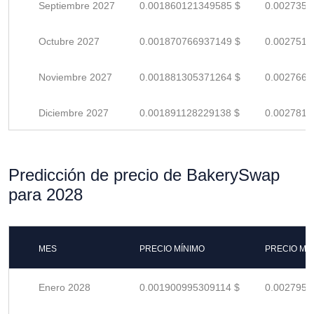
Septiembre 2027
0.001860121349585 $
0.0027354
Octubre 2027
0.001870766937149 $
0.0027511
Noviembre 2027
0.001881305371264 $
0.0027666
Diciembre 2027
0.001891128229138 $
0.0027810
Predicción de precio de BakerySwap
para 2028
MES
PRECIO MÍNIMO
PRECIO MÁ
Enero 2028
0.001900995309114 $
0.0027955