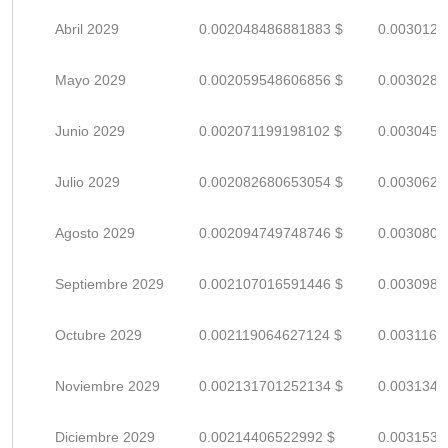
Abril 2029
0.002048486881883 $
0.0030124
Mayo 2029
0.002059548606856 $
0.0030287
Junio 2029
0.002071199198102 $
0.0030458
Julio 2029
0.002082680653054 $
0.0030627
Agosto 2029
0.002094749748746 $
0.0030805
Septiembre 2029
0.002107016591446 $
0.0030985
Octubre 2029
0.002119064627124 $
0.0031162
Noviembre 2029
0.002131701252134 $
0.0031348
Diciembre 2029
0.00214406522992 $
0.0031530