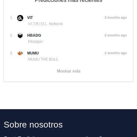
Predicciones más recientes
1.
VIT
2 months ago
V.I.T.R.I.O.L. Network
2.
HBADG
2 months ago
Hbadger
3.
MUMU
2 months ago
MUMU THE BULL
Mostrar más
Sobre nosotros