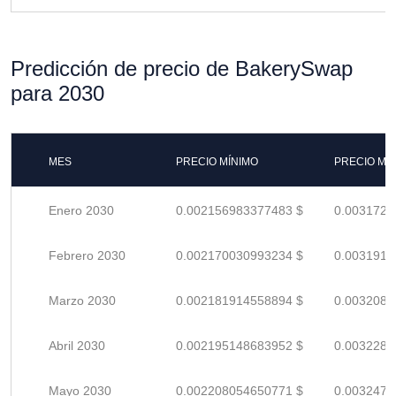
Predicción de precio de BakerySwap
para 2030
MES
PRECIO MÍNIMO
PRECIO MÁ
Enero 2030
0.002156983377483 $
0.0031720
Febrero 2030
0.002170030993234 $
0.0031912
Marzo 2030
0.002181914558894 $
0.0032086
Abril 2030
0.002195148683952 $
0.0032281
Mayo 2030
0.002208054650771 $
0.0032471