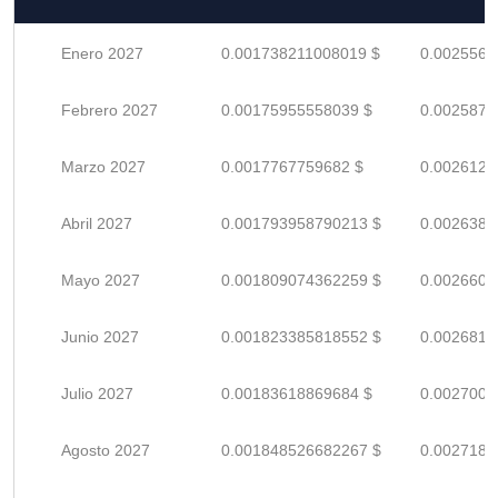
Enero 2027
0.001738211008019 $
0.0025561
Febrero 2027
0.00175955558039 $
0.0025875
Marzo 2027
0.0017767759682 $
0.0026129
Abril 2027
0.001793958790213 $
0.0026381
Mayo 2027
0.001809074362259 $
0.0026604
Junio 2027
0.001823385818552 $
0.0026814
Julio 2027
0.00183618869684 $
0.0027002
Agosto 2027
0.001848526682267 $
0.0027184