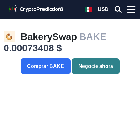
USD
BakerySwap
BAKE
0.00073408 $
Comprar BAKE
Negocie ahora