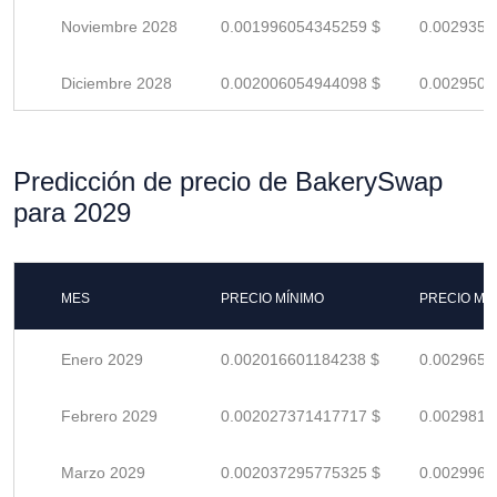
Noviembre 2028
0.001996054345259 $
0.0029353
Diciembre 2028
0.002006054944098 $
0.0029500
Predicción de precio de BakerySwap
para 2029
MES
PRECIO MÍNIMO
PRECIO MÁ
Enero 2029
0.002016601184238 $
0.0029655
Febrero 2029
0.002027371417717 $
0.0029814
Marzo 2029
0.002037295775325 $
0.0029960