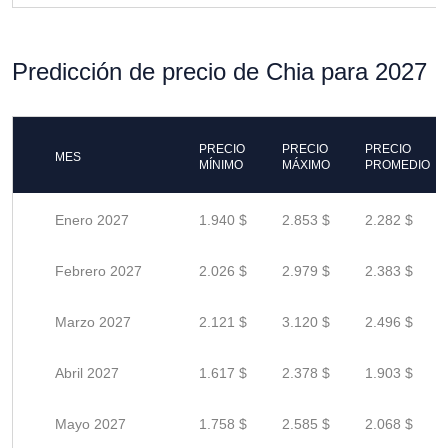
Predicción de precio de Chia para 2027
PRECIO
PRECIO
PRECIO
MES
MÍNIMO
MÁXIMO
PROMEDIO
Enero 2027
1.940 $
2.853 $
2.282 $
Febrero 2027
2.026 $
2.979 $
2.383 $
Marzo 2027
2.121 $
3.120 $
2.496 $
Abril 2027
1.617 $
2.378 $
1.903 $
Mayo 2027
1.758 $
2.585 $
2.068 $