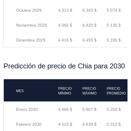
Octubre 2029
4.313 $
6.343 $
5.074 $
Noviembre 2029
4.366 $
6.420 $
5.136 $
Diciembre 2029
4.416 $
6.493 $
5.195 $
Predicción de precio de Chia para 2030
PRECIO
PRECIO
PRECIO
MES
MÍNIMO
MÁXIMO
PROMEDIO
Enero 2030
4.466 $
6.567 $
5.254 $
Febrero 2030
4.515 $
6.639 $
5.312 $