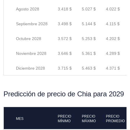
Agosto 2028
3.418 $
5.027 $
4.022 $
Septiembre 2028
3.498 $
5.144 $
4.115 $
Octubre 2028
3.572 $
5.253 $
4.202 $
Noviembre 2028
3.646 $
5.361 $
4.289 $
Diciembre 2028
3.715 $
5.463 $
4.371 $
Predicción de precio de Chia para 2029
PRECIO
PRECIO
PRECIO
MES
MÍNIMO
MÁXIMO
PROMEDIO