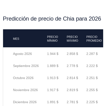
Predicción de precio de Chia para 2026
PRECIO
PRECIO
PRECIO
MES
MÍNIMO
MÁXIMO
PROMEDIO
Agosto 2026
1.944 $
2.858 $
2.287 $
Septiembre 2026
1.889 $
2.778 $
2.222 $
Octubre 2026
1.913 $
2.814 $
2.251 $
Noviembre 2026
1.917 $
2.819 $
2.255 $
Diciembre 2026
1.891 $
2.781 $
2.225 $