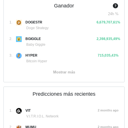
Ganador
24h %
1.
DOGESTR
6,679,707,61%
Doge Strategy
2.
BGIGGLE
2,398,935,49%
Baby Giggle
3.
HYPER
715,035,43%
Bitcoin Hyper
Mostrar más
Predicciones más recientes
1.
VIT
2 months ago
V.I.T.R.I.O.L. Network
2.
MUMU
2 months ago