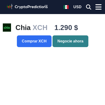
USD
Chia
XCH
1.290 $
Comprar XCH
Negocie ahora