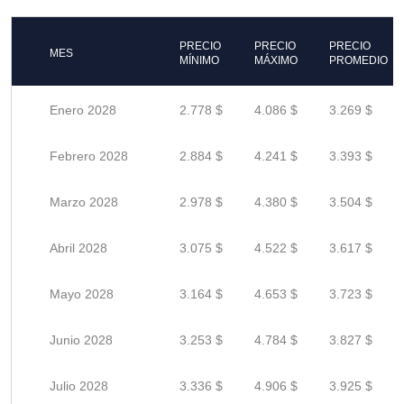
PRECIO
PRECIO
PRECIO
MES
MÍNIMO
MÁXIMO
PROMEDIO
Enero 2028
2.778 $
4.086 $
3.269 $
Febrero 2028
2.884 $
4.241 $
3.393 $
Marzo 2028
2.978 $
4.380 $
3.504 $
Abril 2028
3.075 $
4.522 $
3.617 $
Mayo 2028
3.164 $
4.653 $
3.723 $
Junio 2028
3.253 $
4.784 $
3.827 $
Julio 2028
3.336 $
4.906 $
3.925 $