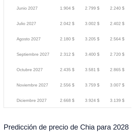
Junio 2027
1.904 $
2.799 $
2.240 $
Julio 2027
2.042 $
3.002 $
2.402 $
Agosto 2027
2.180 $
3.205 $
2.564 $
Septiembre 2027
2.312 $
3.400 $
2.720 $
Octubre 2027
2.435 $
3.581 $
2.865 $
Noviembre 2027
2.556 $
3.759 $
3.007 $
Diciembre 2027
2.668 $
3.924 $
3.139 $
Predicción de precio de Chia para 2028