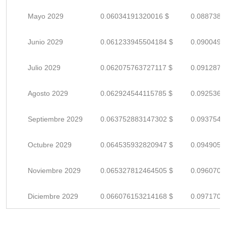
Mayo 2029
0.06034191320016 $
0.0887381
Junio 2029
0.061233945504184 $
0.0900499
Julio 2029
0.062075763727117 $
0.0912878
Agosto 2029
0.062924544115785 $
0.0925360
Septiembre 2029
0.063752883147302 $
0.0937542
Octubre 2029
0.064535932820947 $
0.0949057
Noviembre 2029
0.065327812464505 $
0.0960703
Diciembre 2029
0.066076153214168 $
0.0971708