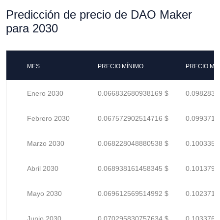
Predicción de precio de DAO Maker
para 2030
MES
PRECIO MÍNIMO
PRECIO MÁ
Enero 2030
0.066832680938169 $
0.0982833
Febrero 2030
0.067572902514716 $
0.0993719
Marzo 2030
0.068228048880538 $
0.1003353
Abril 2030
0.068938161458345 $
0.1013796
Mayo 2030
0.069612569514992 $
0.1023714
Junio 2030
0.070295830757634 $
0.1033762