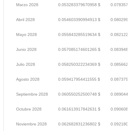
Marzo 2028
0.053283379670958 $
0.0783579
Abril 2028
0.054603390994913 $
0.0802991
Mayo 2028
0.055843285519634 $
0.0821224
Junio 2028
0.057085174601265 $
0.0839487
Julio 2028
0.058250322234369 $
0.0856622
Agosto 2028
0.059417954411555 $
0.0873793
Septiembre 2028
0.060550252500748 $
0.0890444
Octubre 2028
0.061613917842631 $
0.0906087
Noviembre 2028
0.062682831236802 $
0.0921806