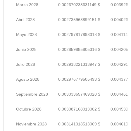
Marzo 2028
0.002670238631149 $
0.0039268
Abril 2028
0.002735963899151 $
0.0040234
Mayo 2028
0.002797817893318 $
0.0041144
Junio 2028
0.002859885805316 $
0.0042057
Julio 2028
0.002918221313947 $
0.0042915
Agosto 2028
0.002976779505493 $
0.0043776
Septiembre 2028
0.003033657469028 $
0.0044612
Octubre 2028
0.003087168013002 $
0.0045399
Noviembre 2028
0.003141018513069 $
0.0046191