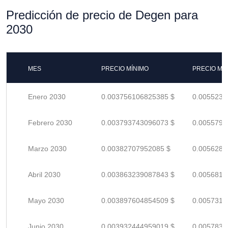
Predicción de precio de Degen para
2030
MES
PRECIO MÍNIMO
PRECIO MÁ
Enero 2030
0.003756106825385 $
0.0055236
Febrero 2030
0.003793743096073 $
0.0055790
Marzo 2030
0.00382707952085 $
0.0056280
Abril 2030
0.003863239087843 $
0.0056812
Mayo 2030
0.003897604854509 $
0.0057317
Junio 2030
0.003932444959019 $
0.0057830