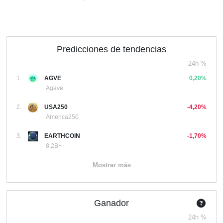
Predicciones de tendencias
24h %
1.
AGVE
0,20%
Agave
2.
USA250
-4,20%
America250
3.
EARTHCOIN
-1,70%
8.2B+
Mostrar más
Ganador
24h %