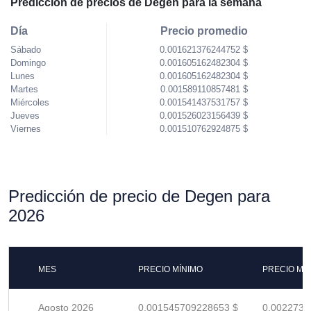
Predicción de precios de Degen para la semana
Día
Precio promedio
Sábado
0.001621376244752 $
Domingo
0.001605162482304 $
Lunes
0.001605162482304 $
Martes
0.001589110857481 $
Miércoles
0.001541437531757 $
Jueves
0.001526023156439 $
Viernes
0.001510762924875 $
Predicción de precio de Degen para
2026
MES
PRECIO MÍNIMO
PRECIO MÁ
Agosto 2026
0.001545709228653 $
0.0022731