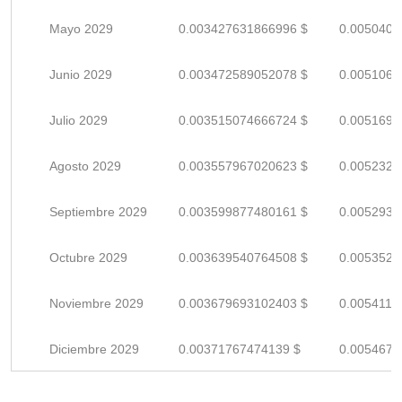
Mayo 2029
0.003427631866996 $
0.0050406
Junio 2029
0.003472589052078 $
0.0051067
Julio 2029
0.003515074666724 $
0.0051692
Agosto 2029
0.003557967020623 $
0.0052323
Septiembre 2029
0.003599877480161 $
0.0052939
Octubre 2029
0.003639540764508 $
0.0053522
Noviembre 2029
0.003679693102403 $
0.0054113
Diciembre 2029
0.00371767474139 $
0.0054671