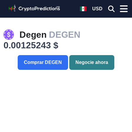
USD
Degen
DEGEN
0.00125243 $
Comprar DEGEN
Negocie ahora