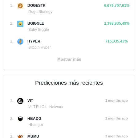
1.
DOGESTR
6,679,707,61%
Doge Strategy
2.
BGIGGLE
2,398,935,49%
Baby Giggle
3.
HYPER
715,035,43%
Bitcoin Hyper
Mostrar más
Predicciones más recientes
1.
VIT
2 months ago
V.I.T.R.I.O.L. Network
2.
HBADG
2 months ago
Hbadger
3.
MUMU
2 months ago