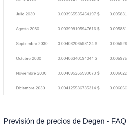
Julio 2030
0.003965535454197 $
0.0058316
Agosto 2030
0.003999105947616 $
0.0058810
Septiembre 2030
0.00403206593124 $
0.0059295
Octubre 2030
0.00406340194044 $
0.0059755
Noviembre 2030
0.004095265590073 $
0.0060224
Diciembre 2030
0.004125536735314 $
0.0060669
Previsión de precios de Degen - FAQ