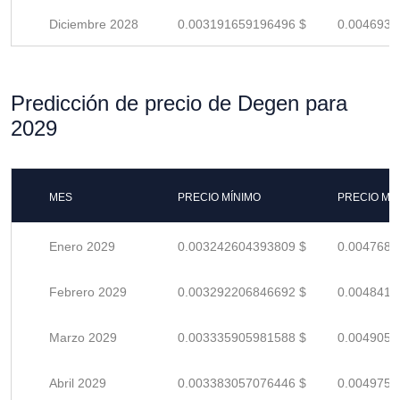
Diciembre 2028
0.003191659196496 $
0.0046936
Predicción de precio de Degen para
2029
MES
PRECIO MÍNIMO
PRECIO MÁ
Enero 2029
0.003242604393809 $
0.0047685
Febrero 2029
0.003292206846692 $
0.0048414
Marzo 2029
0.003335905981588 $
0.0049057
Abril 2029
0.003383057076446 $
0.0049750