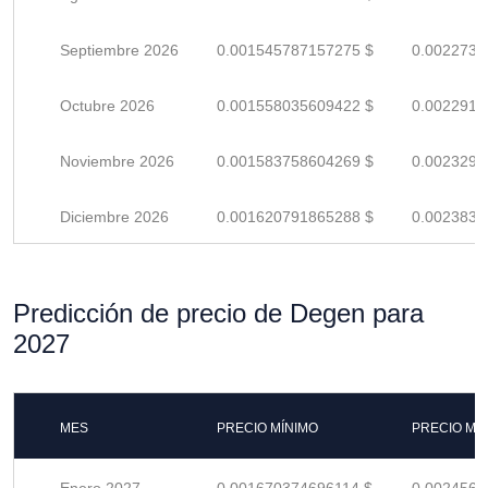
Septiembre 2026
0.001545787157275 $
0.0022732
Octubre 2026
0.001558035609422 $
0.0022912
Noviembre 2026
0.001583758604269 $
0.0023290
Diciembre 2026
0.001620791865288 $
0.0023835
Predicción de precio de Degen para
2027
MES
PRECIO MÍNIMO
PRECIO MÁ