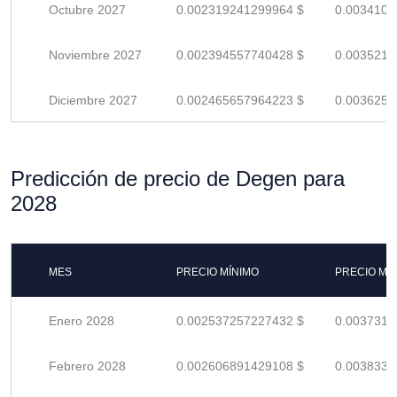
Octubre 2027
0.002319241299964 $
0.0034106
Noviembre 2027
0.002394557740428 $
0.0035214
Diciembre 2027
0.002465657964223 $
0.0036259
Predicción de precio de Degen para
2028
MES
PRECIO MÍNIMO
PRECIO MÁ
Enero 2028
0.002537257227432 $
0.0037312
Febrero 2028
0.002606891429108 $
0.0038336