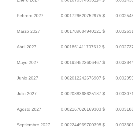
Enero 2027
0.001670374696114 $
0.0024564
Febrero 2027
0.001729620752975 $
0.0025435
Marzo 2027
0.001789684940121 $
0.0026318
Abril 2027
0.001861411707612 $
0.0027373
Mayo 2027
0.001934522606467 $
0.0028448
Junio 2027
0.002012242676907 $
0.0029591
Julio 2027
0.002088368625187 $
0.0030711
Agosto 2027
0.002167026169303 $
0.0031868
Septiembre 2027
0.002244969700398 $
0.0033014