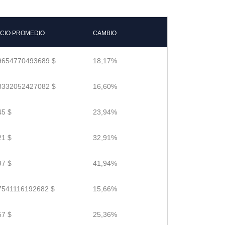
CIO PROMEDIO
CAMBIO
9654770493689 $
18,17%
8332052427082 $
16,60%
45 $
23,94%
21 $
32,91%
97 $
41,94%
7541116192682 $
15,66%
57 $
25,36%