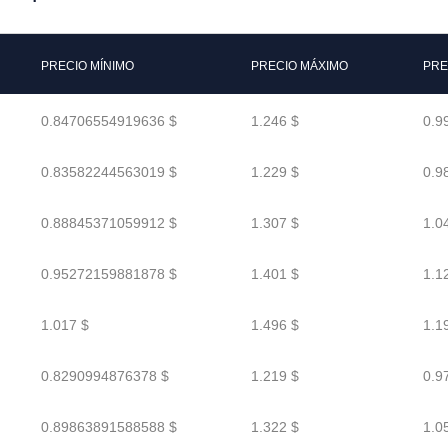
PRECIO MÍNIMO
PRECIO MÁXIMO
PRE
0.84706554919636 $
1.246 $
0.9
0.83582244563019 $
1.229 $
0.9
0.88845371059912 $
1.307 $
1.0
0.95272159881878 $
1.401 $
1.1
1.017 $
1.496 $
1.1
0.8290994876378 $
1.219 $
0.9
0.89863891588588 $
1.322 $
1.0