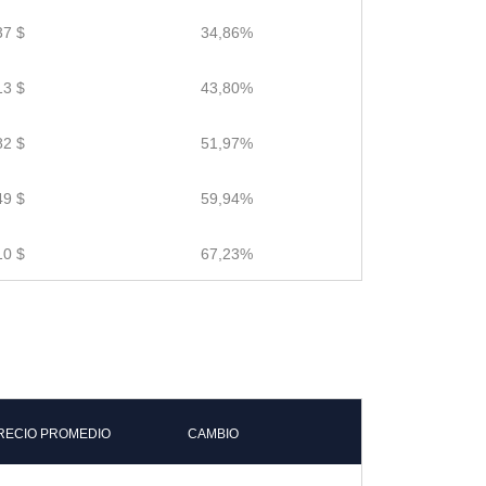
37 $
34,86%
13 $
43,80%
82 $
51,97%
49 $
59,94%
10 $
67,23%
RECIO PROMEDIO
CAMBIO