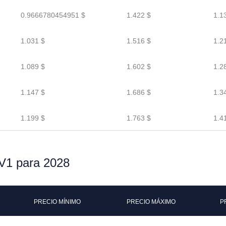
0.9666780454951 $
1.422 $
1.1
1.031 $
1.516 $
1.2
1.089 $
1.602 $
1.2
1.147 $
1.686 $
1.3
1.199 $
1.763 $
1.4
rV1 para 2028
PRECIO MÍNIMO
PRECIO MÁXIMO
P