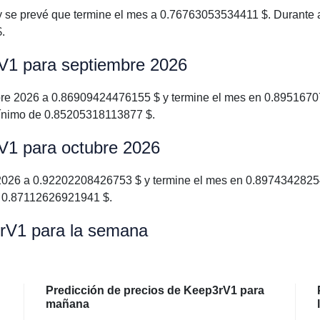
se prevé que termine el mes a 0.76763053534411 $. Durante a
.
rV1 para septiembre 2026
e 2026 a 0.86909424476155 $ y termine el mes en 0.895167072
mínimo de 0.85205318113877 $.
rV1 para octubre 2026
026 a 0.92202208426753 $ y termine el mes en 0.897434282549
e 0.87112626921941 $.
3rV1 para la semana
Predicción de precios de Keep3rV1 para
mañana