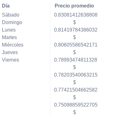
Día
Precio promedio
Sábado
0.83081412638808
Domingo
$
Lunes
0.81419784386032
Martes
$
Miércoles
0.80605586542171
Jueves
$
Viernes
0.78993474811328
$
0.78203540063215
$
0.77421504662582
$
0.75098859522705
$