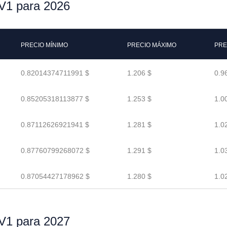
rV1 para 2026
PRECIO MÍNIMO
PRECIO MÁXIMO
PRE
0.82014374711991 $
1.206 $
0.9
0.85205318113877 $
1.253 $
1.0
0.87112626921941 $
1.281 $
1.0
0.87760799268072 $
1.291 $
1.0
0.87054427178962 $
1.280 $
1.0
rV1 para 2027