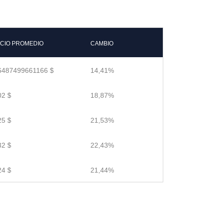
CIO PROMEDIO
CAMBIO
6487499661166 $
14,41%
02 $
18,87%
25 $
21,53%
32 $
22,43%
24 $
21,44%