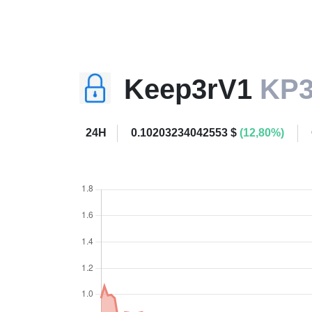
Keep3rV1
KP
24H
0.10203234042553 $
(12,80%)