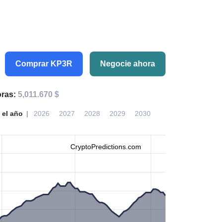
Comprar KP3R
Negocie ahora
oras:
5,011.670 $
 el año
2026
2027
2028
2029
2030
CryptoPredictions.com