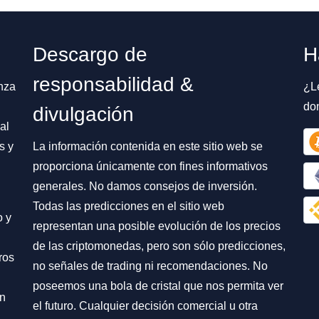
Descargo de
H
responsabilidad &
nza
¿L
do
divulgación
al
s y
La información contenida en este sitio web se
proporciona únicamente con fines informativos
generales. No damos consejos de inversión.
Todas las predicciones en el sitio web
o y
representan una posible evolución de los precios
de las criptomonedas, pero son sólo predicciones,
ros
no señales de trading ni recomendaciones. No
poseemos una bola de cristal que nos permita ver
on
el futuro. Cualquier decisión comercial u otra