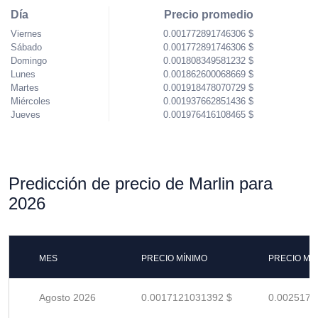
Día
Precio promedio
Viernes
0.001772891746306 $
Sábado
0.001772891746306 $
Domingo
0.001808349581232 $
Lunes
0.001862600068669 $
Martes
0.001918478070729 $
Miércoles
0.001937662851436 $
Jueves
0.001976416108465 $
Predicción de precio de Marlin para
2026
MES
PRECIO MÍNIMO
PRECIO MÁ
Agosto 2026
0.0017121031392 $
0.0025177