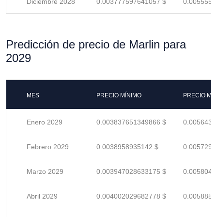
Diciembre 2028
0.003777597641057 $
0.0055552
Predicción de precio de Marlin para
2029
MES
PRECIO MÍNIMO
PRECIO MÁ
Enero 2029
0.003837651349866 $
0.0056436
Febrero 2029
0.0038958935142 $
0.0057292
Marzo 2029
0.003947028633175 $
0.0058044
Abril 2029
0.004002029682778 $
0.0058853