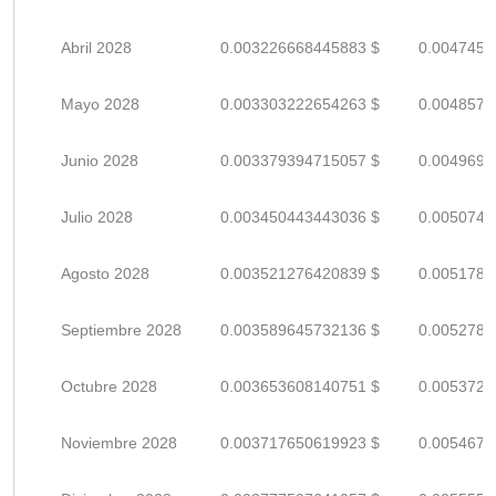
Abril 2028
0.003226668445883 $
0.0047451
Mayo 2028
0.003303222654263 $
0.0048576
Junio 2028
0.003379394715057 $
0.0049696
Julio 2028
0.003450443443036 $
0.0050741
Agosto 2028
0.003521276420839 $
0.0051783
Septiembre 2028
0.003589645732136 $
0.0052788
Octubre 2028
0.003653608140751 $
0.0053729
Noviembre 2028
0.003717650619923 $
0.0054671