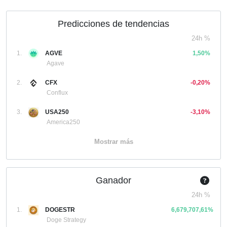
Predicciones de tendencias
24h %
1.
AGVE
1,50%
Agave
2.
CFX
-0,20%
Conflux
3.
USA250
-3,10%
America250
Mostrar más
Ganador
24h %
1.
DOGESTR
6,679,707,61%
Doge Strategy