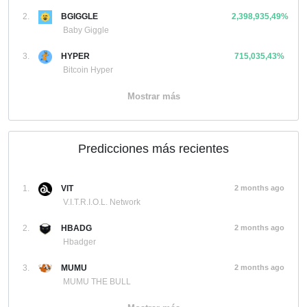
2.
BGIGGLE
2,398,935,49%
Baby Giggle
3.
HYPER
715,035,43%
Bitcoin Hyper
Mostrar más
Predicciones más recientes
1.
VIT
2 months ago
V.I.T.R.I.O.L. Network
2.
HBADG
2 months ago
Hbadger
3.
MUMU
2 months ago
MUMU THE BULL