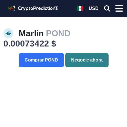
USD
Marlin
POND
0.00073422 $
Comprar POND
Negocie ahora