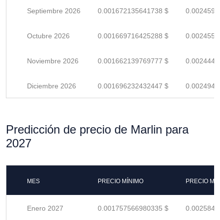
Septiembre 2026
0.001672135641738 $
0.0024590
Octubre 2026
0.001669716425288 $
0.0024554
Noviembre 2026
0.001662139769777 $
0.0024443
Diciembre 2026
0.001696232432447 $
0.0024944
Predicción de precio de Marlin para
2027
MES
PRECIO MÍNIMO
PRECIO MÁ
Enero 2027
0.001757566980335 $
0.0025846