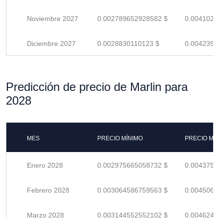
Noviembre 2027
0.002789652928582 $
0.0041024
Diciembre 2027
0.0028830110123 $
0.0042397
Predicción de precio de Marlin para
2028
MES
PRECIO MÍNIMO
PRECIO MÁ
Enero 2028
0.002975665058732 $
0.0043759
Febrero 2028
0.003064586759563 $
0.0045067
Marzo 2028
0.003144552552102 $
0.0046243