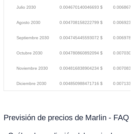
Julio 2030
0.004670140046693 $
0.0068678
Agosto 2030
0.004708158222799 $
0.0069237
Septiembre 2030
0.004745445593072 $
0.0069785
Octubre 2030
0.004780860892094 $
0.0070306
Noviembre 2030
0.004816838904234 $
0.0070835
Diciembre 2030
0.004850988471716 $
0.0071338
Previsión de precios de Marlin - FAQ