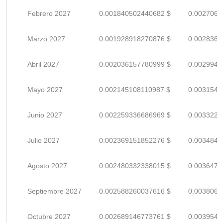
Febrero 2027
0.001840502440682 $
0.0027066
Marzo 2027
0.001928918270876 $
0.0028366
Abril 2027
0.002036157780999 $
0.0029943
Mayo 2027
0.002145108110987 $
0.0031545
Junio 2027
0.002259336686969 $
0.0033225
Julio 2027
0.002369151852276 $
0.0034840
Agosto 2027
0.002480332338015 $
0.0036475
Septiembre 2027
0.002588260037616 $
0.0038062
Octubre 2027
0.002689146773761 $
0.0039546