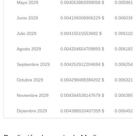
Mayo 2029
0.004053869399058 $
0.0059615
Junio 2029
0.004106008906229 $
0.0060382
Julio 2029
0.00415515553682 $
0.0061105
Agosto 2029
0.004204654709893 $
0.0061833
Septiembre 2029
0.004252912204694 $
0.0062542
Octubre 2029
0.004298488384202 $
0.0063213
Noviembre 2029
0.004344538147679 $
0.0063890
Diciembre 2029
0.004388020407359 $
0.0064529