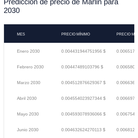
Predicción de precio de Marlin para
2030
MES
PRECIO MÍNIMO
PRECIO MÁ
Enero 2030
0.004431944751956 $
0.0065175
Febrero 2030
0.00447489103796 $
0.0065807
Marzo 2030
0.004512876629367 $
0.0066365
Abril 2030
0.004554023927344 $
0.0066970
Mayo 2030
0.004593078936066 $
0.0067545
Junio 2030
0.004632624270113 $
0.0068126