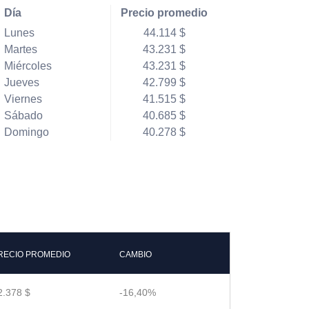
Día
Precio promedio
Lunes
44.114 $
Martes
43.231 $
Miércoles
43.231 $
Jueves
42.799 $
Viernes
41.515 $
Sábado
40.685 $
Domingo
40.278 $
RECIO PROMEDIO
CAMBIO
2.378 $
-16,40%