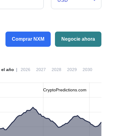
USD
Comprar NXM
Negocie ahora
 el año
2026
2027
2028
2029
2030
CryptoPredictions.com