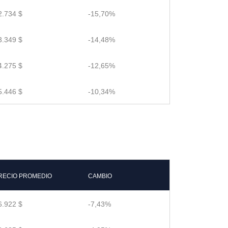
2.734 $
-15,70%
3.349 $
-14,48%
4.275 $
-12,65%
5.446 $
-10,34%
RECIO PROMEDIO
CAMBIO
6.922 $
-7,43%