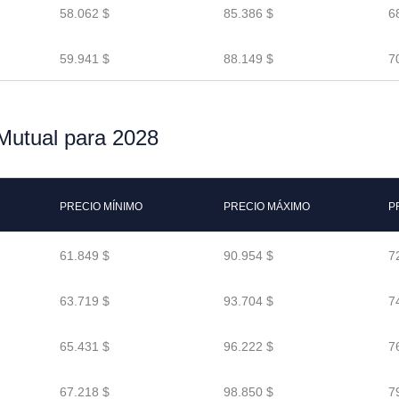
58.062 $
85.386 $
6
59.941 $
88.149 $
7
Mutual para 2028
PRECIO MÍNIMO
PRECIO MÁXIMO
P
61.849 $
90.954 $
7
63.719 $
93.704 $
7
65.431 $
96.222 $
7
67.218 $
98.850 $
7