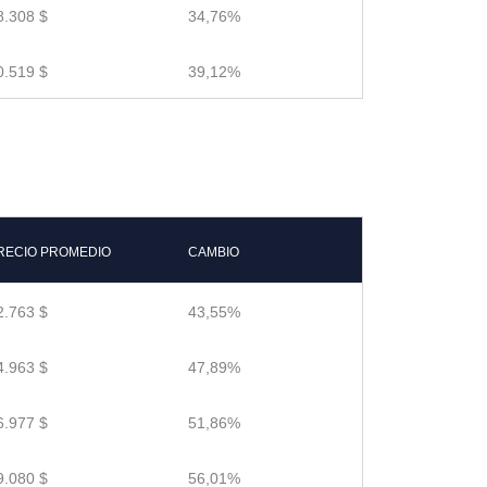
8.308 $
34,76%
0.519 $
39,12%
RECIO PROMEDIO
CAMBIO
2.763 $
43,55%
4.963 $
47,89%
6.977 $
51,86%
9.080 $
56,01%