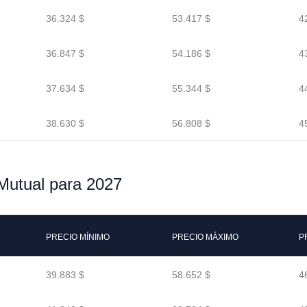
36.324 $
53.417 $
4
36.847 $
54.186 $
4
37.634 $
55.344 $
4
38.630 $
56.808 $
4
Mutual para 2027
PRECIO MÍNIMO
PRECIO MÁXIMO
P
39.883 $
58.652 $
4