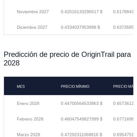
Noviembre 2027
0.42016133296517 $
0.61788431
Diciembre 2027
0.4334037953998 $
0.63735852
Predicción de precio de OriginTrail para
2028
MES
PRECIO MÍNIMO
PRECIO MÁX
Enero 2028
0.44700564533863 $
0.65736124
Febrero 2028
0.46047549827999 $
0.67716985
Marzo 2028
0.47292311068816 $
0.69547516