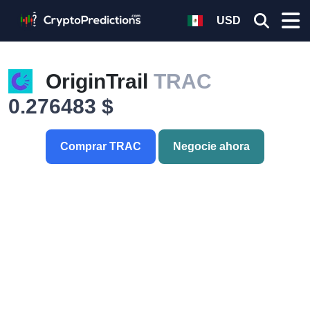
USD
OriginTrail
TRAC
0.276483 $
Comprar TRAC
Negocie ahora