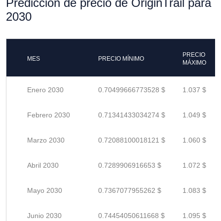
Predicción de precio de OriginTrail para
2030
PRECIO
MES
PRECIO MÍNIMO
MÁXIMO
Enero 2030
0.70499666773528 $
1.037 $
Febrero 2030
0.71341433034274 $
1.049 $
Marzo 2030
0.72088100018121 $
1.060 $
Abril 2030
0.7289906916653 $
1.072 $
Mayo 2030
0.7367077955262 $
1.083 $
Junio 2030
0.74454050611668 $
1.095 $