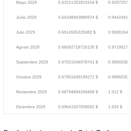
Mayo 2029
0.63221353919154 $
0.92972579
Junio 2029
0.64208943880974 $
0.94424917
Julio 2029
0.6514505325982 $
0.95801548
Agosto 2029
0.66092718726135 $
0.97195174
Septiembre 2029
0.67021046978741 $
0.98560363
Octubre 2029
0.67901609199271 $
0.99855307
Noviembre 2029
0.68794894268458 $
1.012 $
Diciembre 2029
0.69641507838592 $
1.024 $