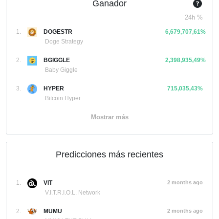
Ganador
24h %
1.
DOGESTR
6,679,707,61%
Doge Strategy
2.
BGIGGLE
2,398,935,49%
Baby Giggle
3.
HYPER
715,035,43%
Bitcoin Hyper
Mostrar más
Predicciones más recientes
1.
VIT
2 months ago
V.I.T.R.I.O.L. Network
2.
MUMU
2 months ago