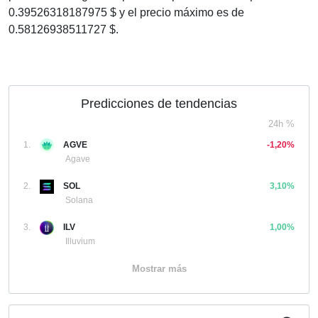
0.39526318187975 $ y el precio máximo es de
0.58126938511727 $.
Predicciones de tendencias
24h %
1.
AGVE
-1,20%
Agave
2.
SOL
3,10%
Solana
3.
ILV
1,00%
Illuvium
Mostrar más