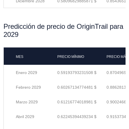
Diciembre 2028
0.58096829885871 $
0.85436514
Predicción de precio de OriginTrail para
2029
MES
PRECIO MÍNIMO
PRECIO MÁX
Enero 2029
0.59193793231508 $
0.87049695
Febrero 2029
0.60267134774481 $
0.88628139
Marzo 2029
0.61216774018981 $
0.90024667
Abril 2029
0.62245394439234 $
0.91537344