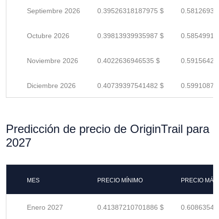
Septiembre 2026
0.39526318187975 $
0.58126938
Octubre 2026
0.39813939935987 $
0.58549911
Noviembre 2026
0.4022636946535 $
0.59156425
Diciembre 2026
0.40739397541482 $
0.59910878
Predicción de precio de OriginTrail para
2027
MES
PRECIO MÍNIMO
PRECIO MÁX
Enero 2027
0.41387210701886 $
0.60863545