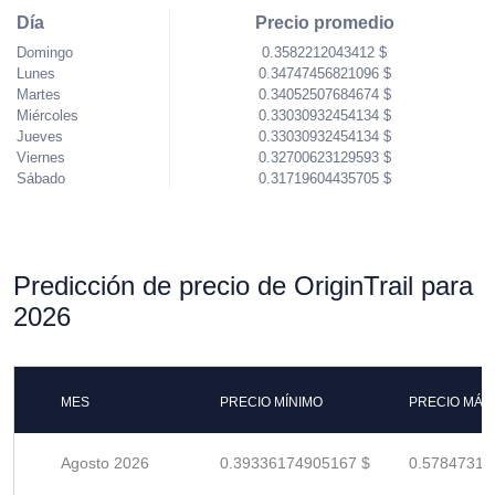
Día
Precio promedio
Domingo
0.3582212043412 $
Lunes
0.34747456821096 $
Martes
0.34052507684674 $
Miércoles
0.33030932454134 $
Jueves
0.33030932454134 $
Viernes
0.32700623129593 $
Sábado
0.31719604435705 $
Predicción de precio de OriginTrail para
2026
MES
PRECIO MÍNIMO
PRECIO MÁX
Agosto 2026
0.39336174905167 $
0.57847316