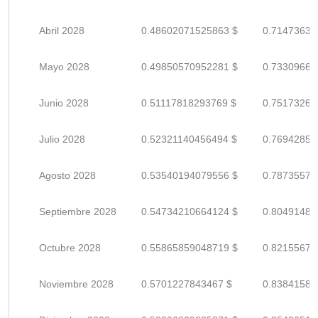
Abril 2028
0.48602071525863 $
0.71473634
Mayo 2028
0.49850570952281 $
0.73309663
Junio 2028
0.51117818293769 $
0.75173262
Julio 2028
0.52321140456494 $
0.76942853
Agosto 2028
0.53540194079556 $
0.78735579
Septiembre 2028
0.54734210664124 $
0.80491486
Octubre 2028
0.55865859048719 $
0.82155675
Noviembre 2028
0.5701227843467 $
0.83841585