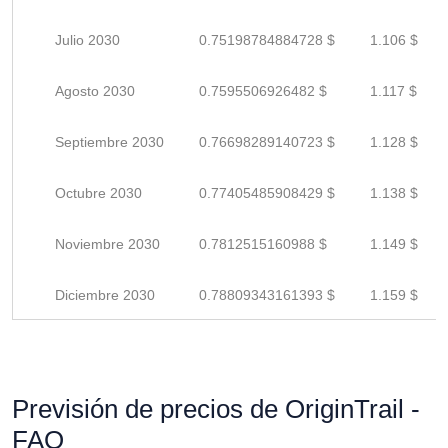
Julio 2030
0.75198784884728 $
1.106 $
Agosto 2030
0.7595506926482 $
1.117 $
Septiembre 2030
0.76698289140723 $
1.128 $
Octubre 2030
0.77405485908429 $
1.138 $
Noviembre 2030
0.7812515160988 $
1.149 $
Diciembre 2030
0.78809343161393 $
1.159 $
Previsión de precios de OriginTrail -
FAQ