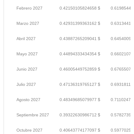
Febrero 2027
0.42150105824658 $
0.61985449
Marzo 2027
0.42931399363162 $
0.63134410
Abril 2027
0.43887265209041 $
0.64540095
Mayo 2027
0.44894333434354 $
0.66021078
Junio 2027
0.46005449752859 $
0.67655073
Julio 2027
0.47136319765127 $
0.69318117
Agosto 2027
0.48349685079977 $
0.71102478
Septiembre 2027
0.39322630986712 $
0.57827398
Octubre 2027
0.40643774177097 $
0.59770256