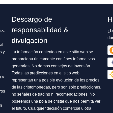
Descargo de
H
responsabilidad &
nza
¿L
do
divulgación
al
s y
La información contenida en este sitio web se
proporciona únicamente con fines informativos
generales. No damos consejos de inversión.
Todas las predicciones en el sitio web
o y
representan una posible evolución de los precios
de las criptomonedas, pero son sólo predicciones,
ros
no señales de trading ni recomendaciones. No
poseemos una bola de cristal que nos permita ver
on
el futuro. Cualquier decisión comercial u otra