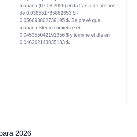
mañana (07.08.2026) en la franja de precios
de 0.038551785862653 $ -
0.056693802739195 $. Se prevé que
mañana Steem comience en
0.045355042191356 $ y termine el día en
0.046262143035183 $.
 para 2026