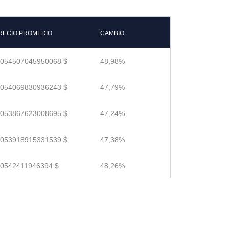
RECIO PROMEDIO
CAMBIO
.054507045950068 $
48,98%
.054069830936243 $
47,79%
.053867623008695 $
47,24%
.053918915331539 $
47,38%
.0542411946394 $
48,26%