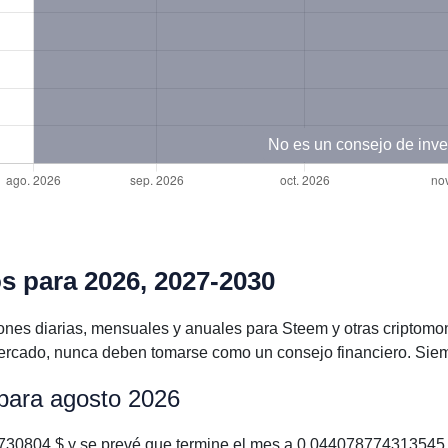
No es un consejo de inve
s para 2026, 2027-2030
ones diarias, mensuales y anuales para Steem y otras criptom
rcado, nunca deben tomarse como un consejo financiero. Siempr
 para agosto 2026
0804 $ y se prevé que termine el mes a 0.044078774313545 $.