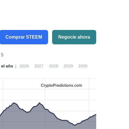
Comprar STEEM
Negocie ahora
 $
 el año
2026
2027
2028
2029
2030
CryptoPredictions.com