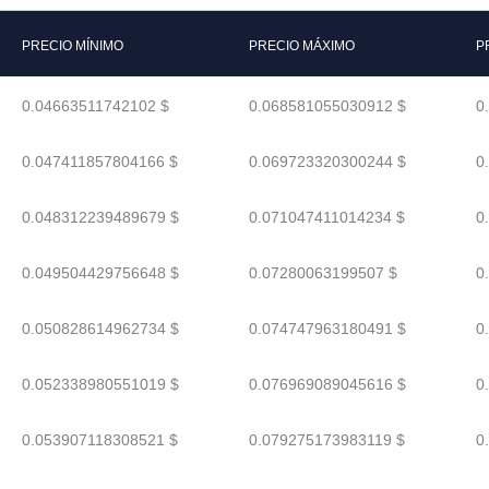
PRECIO MÍNIMO
PRECIO MÁXIMO
P
0.04663511742102 $
0.068581055030912 $
0
0.047411857804166 $
0.069723320300244 $
0
0.048312239489679 $
0.071047411014234 $
0
0.049504429756648 $
0.07280063199507 $
0
0.050828614962734 $
0.074747963180491 $
0
0.052338980551019 $
0.076969089045616 $
0
0.053907118308521 $
0.079275173983119 $
0