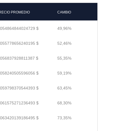
RECIO PROMEDIO
CAMBIO
.054864844024729 $
49,96%
.055778656240195 $
52,46%
.056837928811387 $
55,35%
.058240505596056 $
59,19%
.059798370544393 $
63,45%
.061575271236493 $
68,30%
.063420139186495 $
73,35%