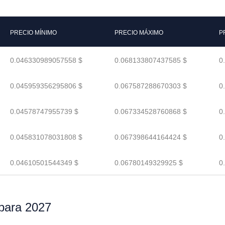
PRECIO MÍNIMO
PRECIO MÁXIMO
P
0.046330989057558 $
0.068133807437585 $
0
0.045959356295806 $
0.067587288670303 $
0
0.04578747955739 $
0.067334528760868 $
0
0.045831078031808 $
0.067398644164424 $
0
0.04610501544349 $
0.06780149329925 $
0
 para 2027