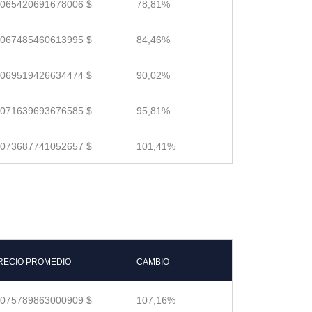
.065420691678006 $
78,81%
.067485460613995 $
84,46%
.069519426634474 $
90,02%
.071639693676585 $
95,81%
.073687741052657 $
101,41%
RECIO PROMEDIO
CAMBIO
.075789863000909 $
107,16%