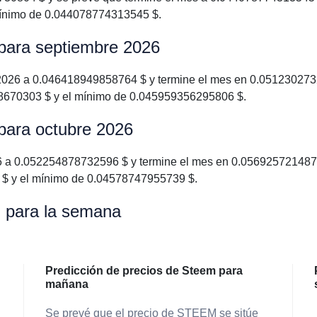
ínimo de 0.044078774313545 $.
 para septiembre 2026
026 a 0.046418949858764 $ y termine el mes en 0.05123027326
670303 $ y el mínimo de 0.045959356295806 $.
para octubre 2026
 a 0.052254878732596 $ y termine el mes en 0.05692572148758
$ y el mínimo de 0.04578747955739 $.
m para la semana
Predicción de precios de Steem para
mañana
Se prevé que el precio de STEEM se sitúe