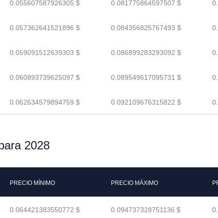
0.055607587926305 $
0.081775864597507 $
0
0.057362641521896 $
0.084356825767493 $
0
0.059091512639303 $
0.086899283293092 $
0
0.060893739625097 $
0.089549617095731 $
0
0.062634579894759 $
0.092109676315822 $
0
 para 2028
PRECIO MÍNIMO
PRECIO MÁXIMO
P
0.064421383550772 $
0.094737328751136 $
0