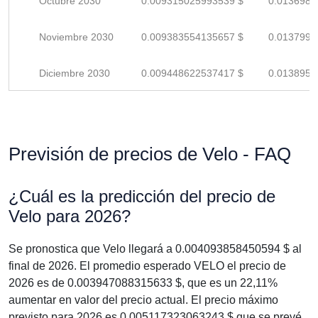
Octubre 2030
0.009315025993539 $
0.0136985
Noviembre 2030
0.009383554135657 $
0.0137993
Diciembre 2030
0.009448622537417 $
0.0138950
Previsión de precios de Velo - FAQ
¿Cuál es la predicción del precio de
Velo para 2026?
Se pronostica que Velo llegará a 0.004093858450594 $ al
final de 2026. El promedio esperado VELO el precio de
2026 es de 0.003947088315633 $, que es un 22,11%
aumentar en valor del precio actual. El precio máximo
previsto para 2026 es 0.005117323063243 $ que se prevé