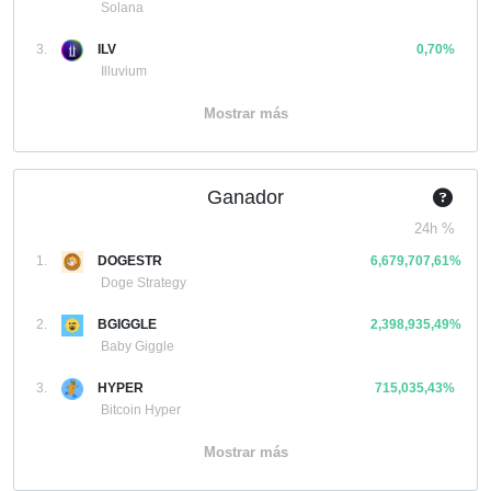
Solana
3.
ILV
0,70%
Illuvium
Mostrar más
Ganador
24h %
1.
DOGESTR
6,679,707,61%
Doge Strategy
2.
BGIGGLE
2,398,935,49%
Baby Giggle
3.
HYPER
715,035,43%
Bitcoin Hyper
Mostrar más