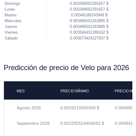
Domingo
0.003394002391657 $
Lunes
0.003394002391657 $
Martes
0.00346188243949 $
Miércoles
0.003496501263885 $
Jueves
0.003496501263885 $
Viernes
0.003566431289162 $
Sábado
0.003673424227837 $
Predicción de precio de Velo para 2026
MES
PRECIO MÍNIMO
PRECIO MÁ
Agosto 2026
0.0033219300359 $
0.0048851
Septiembre 2026
0.003292524404683 $
0.0048419