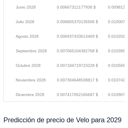
Junio 2028
0.00667312177938 $
0.0098134
Julio 2028
0.006805370135506 $
0.0100078
Agosto 2028
0.006937433613469 $
0.0102021
Septiembre 2028
0.007065104382768 $
0.0103898
Octubre 2028
0.007184719723228 $
0.0105657
Noviembre 2028
0.007304648538817 $
0.0107421
Diciembre 2028
0.007417052166687 $
0.0109074
Predicción de precio de Velo para 2029