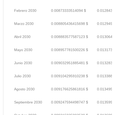
Febrero 2030
0.00873333514094 $
0.0128431
Marzo 2030
0.008805436415698 $
0.0129491
Abril 2030
0.008883577587123 $
0.0130640
Mayo 2030
0.008957781500226 $
0.0131732
Junio 2030
0.009032951885481 $
0.0132837
Julio 2030
0.009104295910238 $
0.0133886
Agosto 2030
0.009176625861816 $
0.0134950
Septiembre 2030
0.009247594498747 $
0.0135994