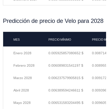
Predicción de precio de Velo para 2028
MES
PRECIO MÍNIMO
PRECIO MÁ
Enero 2028
0.005925857080652 $
0.0087144
Febrero 2028
0.006089831541197 $
0.0089556
Marzo 2028
0.006237579905815 $
0.0091729
Abril 2028
0.006389594246611 $
0.0093964
Mayo 2028
0.006531583204495 $
0.0096052