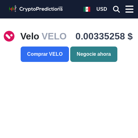
USD
Velo
VELO
0.00335258 $
Comprar VELO
Negocie ahora