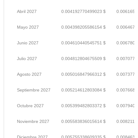
Abril 2027
0.004192770499023 $
0.0061658
Mayo 2027
0.004398205586154 $
0.0064679
Junio 2027
0.004610440545751 $
0.0067800
Julio 2027
0.004812804675509 $
0.0070776
Agosto 2027
0.005016847966312 $
0.0073777
Septiembre 2027
0.005214612803084 $
0.0076685
Octubre 2027
0.005399482803372 $
0.0079404
Noviembre 2027
0.005583836015614 $
0.0082115
Diciembre 2027
0.005755338609335 $
0.0084637