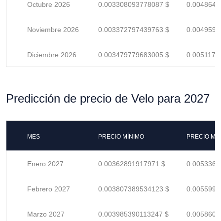
Octubre 2026
0.003308093778087 $
0.0048648
Noviembre 2026
0.003372797439763 $
0.0049599
Diciembre 2026
0.003479779683005 $
0.0051173
Predicción de precio de Velo para 2027
MES
PRECIO MÍNIMO
PRECIO MÁ
Enero 2027
0.00362891917971 $
0.0053366
Febrero 2027
0.003807389534123 $
0.0055991
Marzo 2027
0.003985390113247 $
0.0058608