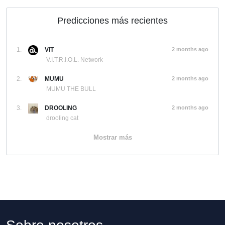
Predicciones más recientes
1.
VIT
2 months ago
V.I.T.R.I.O.L. Network
2.
MUMU
2 months ago
MUMU THE BULL
3.
DROOLING
2 months ago
drooling cat
Mostrar más