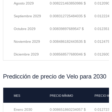
Agosto 2029
0.008221463850986 $
0.0120903
Septiembre 2029
0.008312725484035 $
0.0122245
Octubre 2029
0.00839897689547 $
0.0123514
Noviembre 2029
0.008486182443535 $
0.0124796
Diciembre 2029
0.008568577680046 $
0.0126008
Predicción de precio de Velo para 2030
MES
PRECIO MÍNIMO
PRECIO MÁ
Enero 2030
0.008651860234057 $
0.0127233