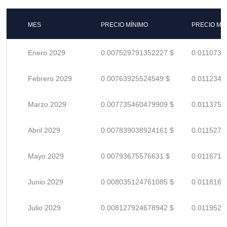
MES
PRECIO MÍNIMO
PRECIO MÁ
Enero 2029
0.007529791352227 $
0.0110732
Febrero 2029
0.00763925524549 $
0.0112341
Marzo 2029
0.007735460479909 $
0.0113756
Abril 2029
0.007839038924161 $
0.0115279
Mayo 2029
0.00793675576631 $
0.0116716
Junio 2029
0.008035124761085 $
0.0118163
Julio 2029
0.008127924678942 $
0.0119528