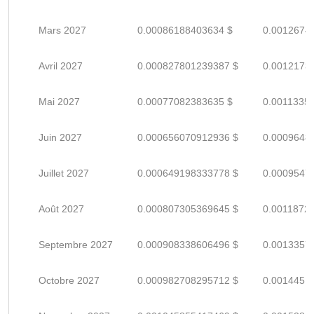
Mars 2027
0.00086188403634 $
0.0012674
Avril 2027
0.000827801239387 $
0.0012173
Mai 2027
0.00077082383635 $
0.0011335
Juin 2027
0.000656070912936 $
0.0009648
Juillet 2027
0.000649198333778 $
0.0009547
Août 2027
0.000807305369645 $
0.0011872
Septembre 2027
0.000908338606496 $
0.0013357
Octobre 2027
0.000982708295712 $
0.0014451