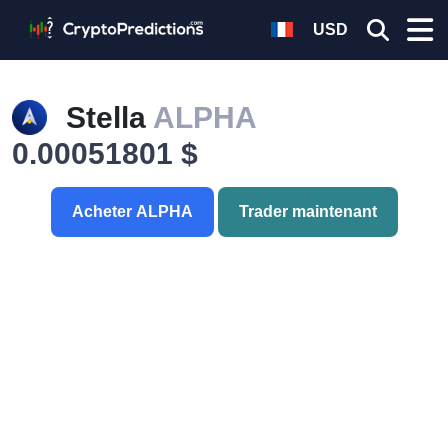
USD
Stella
ALPHA
0.00051801 $
Acheter ALPHA
Trader maintenant