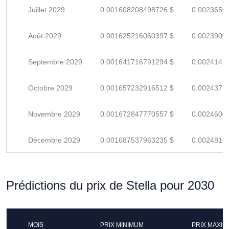
Juillet 2029
0.001608208498726 $
0.0023650
Août 2029
0.001625216060397 $
0.0023900
Septembre 2029
0.001641716791294 $
0.0024142
Octobre 2029
0.001657232916512 $
0.0024371
Novembre 2029
0.001672847770557 $
0.0024600
Décembre 2029
0.001687537963235 $
0.0024816
Prédictions du prix de Stella pour 2030
MOIS
PRIX MINIMUM
PRIX MAXI