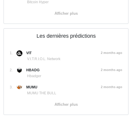
Bitcoin Hyper
Afficher plus
Les dernières prédictions
1.
VIT
2 months ago
V.I.T.R.I.O.L. Network
2.
HBADG
2 months ago
Hbadger
3.
MUMU
2 months ago
MUMU THE BULL
Afficher plus