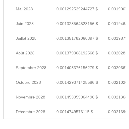
Mai 2028
0.001292529244727 $
0.0019007
Juin 2028
0.001323564523156 $
0.0019464
Juillet 2028
0.001351782066397 $
0.0019879
Août 2028
0.001379308192568 $
0.0020283
Septembre 2028
0.001405376156279 $
0.0020667
Octobre 2028
0.001429371425586 $
0.0021020
Novembre 2028
0.001453059064496 $
0.0021368
Décembre 2028
0.0014749576115 $
0.0021690