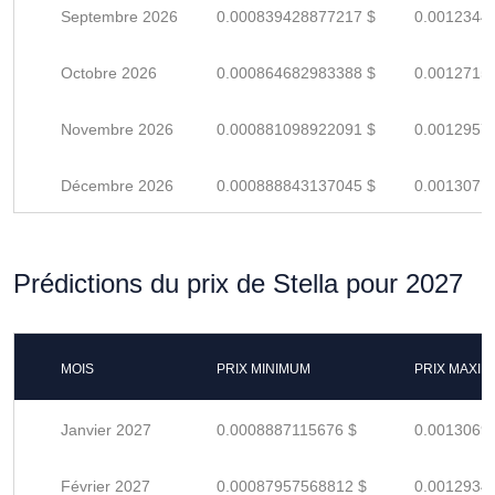
Septembre 2026
0.000839428877217 $
0.0012344
Octobre 2026
0.000864682983388 $
0.0012715
Novembre 2026
0.000881098922091 $
0.0012957
Décembre 2026
0.000888843137045 $
0.0013071
Prédictions du prix de Stella pour 2027
MOIS
PRIX MINIMUM
PRIX MAXI
Janvier 2027
0.0008887115676 $
0.0013069
Février 2027
0.00087957568812 $
0.0012934