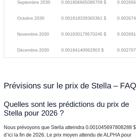
Septembre 2030
0.001806665086709 $
0.0026568
Octobre 2030
0.001818339365361 $
0.0026740
Novembre 2030
0.001830179570245 $
0.0026914
Décembre 2030
0.00184140062903 $
0.0027079
Prévisions sur le prix de Stella – FAQ
Quelles sont les prédictions du prix de
Stella pour 2026 ?
Nous prévoyons que Stella atteindra 0.001045697808288 $
d’ici la fin de 2026. Le prix moyen attendu de ALPHA pour