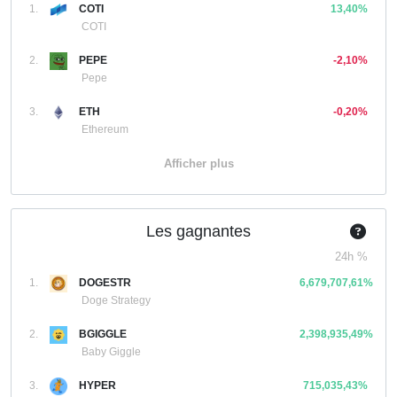
1.
COTI
13,40%
COTI
2.
PEPE
-2,10%
Pepe
3.
ETH
-0,20%
Ethereum
Afficher plus
Les gagnantes
24h %
1.
DOGESTR
6,679,707,61%
Doge Strategy
2.
BGIGGLE
2,398,935,49%
Baby Giggle
3.
HYPER
715,035,43%