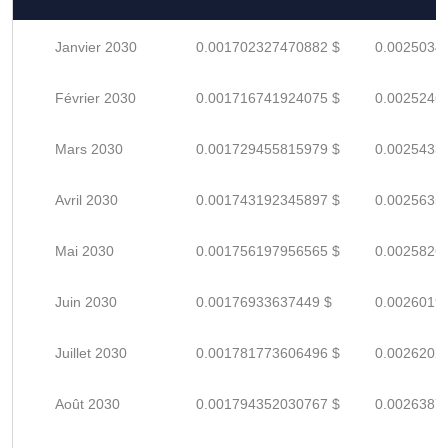
Janvier 2030
0.001702327470882 $
0.0025034
Février 2030
0.001716741924075 $
0.0025246
Mars 2030
0.001729455815979 $
0.0025433
Avril 2030
0.001743192345897 $
0.0025635
Mai 2030
0.001756197956565 $
0.0025826
Juin 2030
0.00176933637449 $
0.0026019
Juillet 2030
0.001781773606496 $
0.0026202
Août 2030
0.001794352030767 $
0.0026387