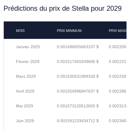
Prédictions du prix de Stella pour 2029
MOIS
PRIX MINIMUM
PRIX MAXI
Janvier 2029
0.001496655663107 $
0.0022009
Février 2029
0.001517491839606 $
0.0022316
Mars 2029
0.001535631989328 $
0.0022582
Avril 2029
0.001554996847637 $
0.0022867
Mai 2029
0.001573120512655 $
0.0023134
Juin 2029
0.001591233434712 $
0.0023400