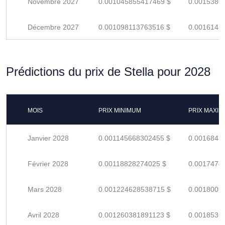
Novembre 2027
0.001045855417469 $
0.0015380
Décembre 2027
0.001098113763516 $
0.0016148
Prédictions du prix de Stella pour 2028
MOIS
PRIX MINIMUM
PRIX MAXI
Janvier 2028
0.001145668302455 $
0.0016848
Février 2028
0.00118828274025 $
0.0017474
Mars 2028
0.001224628538715 $
0.0018009
Avril 2028
0.001260381891123 $
0.0018535