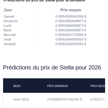
Prédictions du prix de Stella pour la semaine
Jour
Prix moyen
Samedi
0.000540085443306 $
Dimanche
0.000534684588873 $
Lundi
0.000534684588873 $
Mardi
0.000534684588873 $
Mercredi
0.000529337742984 $
Jeudi
0.000524044365554 $
Vendredi
0.000524044365554 $
Prédictions du prix de Stella pour 2026
MOIS
PRIX MINIMUM
PRIX MAXI
Août 2026
0.000800597186346 $
0.0011773