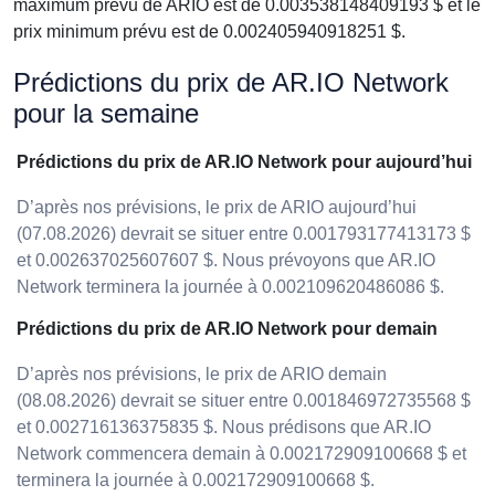
maximum prévu de ARIO est de 0.003538148409193 $ et le
prix minimum prévu est de 0.002405940918251 $.
Prédictions du prix de AR.IO Network
pour la semaine
Prédictions du prix de AR.IO Network pour aujourd’hui
D’après nos prévisions, le prix de ARIO aujourd’hui
(07.08.2026) devrait se situer entre 0.001793177413173 $
et 0.002637025607607 $. Nous prévoyons que AR.IO
Network terminera la journée à 0.002109620486086 $.
Prédictions du prix de AR.IO Network pour demain
D’après nos prévisions, le prix de ARIO demain
(08.08.2026) devrait se situer entre 0.001846972735568 $
et 0.002716136375835 $. Nous prédisons que AR.IO
Network commencera demain à 0.002172909100668 $ et
terminera la journée à 0.002172909100668 $.