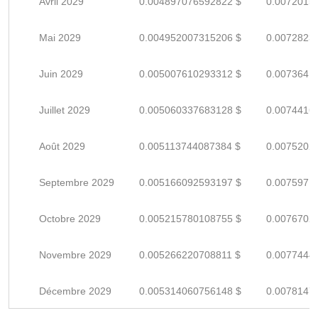
Avril 2029
0.004897076592822 $
0.0072015
Mai 2029
0.004952007315206 $
0.0072823
Juin 2029
0.005007610293312 $
0.0073641
Juillet 2029
0.005060337683128 $
0.0074416
Août 2029
0.005113744087384 $
0.0075202
Septembre 2029
0.005166092593197 $
0.0075971
Octobre 2029
0.005215780108755 $
0.0076702
Novembre 2029
0.005266220708811 $
0.0077444
Décembre 2029
0.005314060756148 $
0.0078147