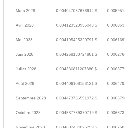
Mars 2028
0.004047057676914 $
0.0059515
Avril 2028
0.004123323956043 $
0.0060637
Mai 2028
0.004195425320791 $
0.0061697
Juin 2028
0.004268130724881 $
0.0062766
Juillet 2028
0.004336811207886 $
0.0063776
Août 2028
0.004406108156121 $
0.0064795
Septembre 2028
0.004473766591972 $
0.0065790
Octobre 2028
0.004537739370719 $
0.0066731
Novembre 2028
0.004602434025259 $
0.0067682