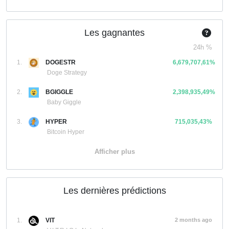
Les gagnantes
24h %
1.
DOGESTR
6,679,707,61%
Doge Strategy
2.
BGIGGLE
2,398,935,49%
Baby Giggle
3.
HYPER
715,035,43%
Bitcoin Hyper
Afficher plus
Les dernières prédictions
1.
VIT
2 months ago