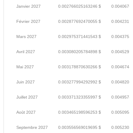
Janvier 2027
0.002766025163246 $
0.0040676
Février 2027
0.002877692470055 $
0.0042319
Mars 2027
0.002975371441543 $
0.0043755
Avril 2027
0.003080205784898 $
0.0045297
Mai 2027
0.003178870630266 $
0.0046748
Juin 2027
0.003277994292992 $
0.0048205
Juillet 2027
0.003371323355997 $
0.0049578
Août 2027
0.003465198596253 $
0.0050958
Septembre 2027
0.003556569019695 $
0.0052302