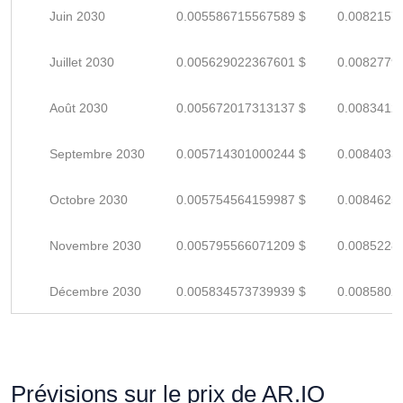
Juin 2030
0.005586715567589 $
0.0082157
Juillet 2030
0.005629022367601 $
0.0082779
Août 2030
0.005672017313137 $
0.0083412
Septembre 2030
0.005714301000244 $
0.0084033
Octobre 2030
0.005754564159987 $
0.0084625
Novembre 2030
0.005795566071209 $
0.0085228
Décembre 2030
0.005834573739939 $
0.0085802
Prévisions sur le prix de AR.IO