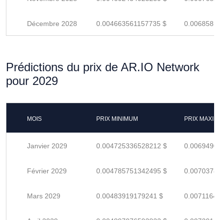
Décembre 2028
0.004663561157735 $
0.0068581
Prédictions du prix de AR.IO Network
pour 2029
MOIS
PRIX MINIMUM
PRIX MAXI
Janvier 2029
0.004725336528212 $
0.0069490
Février 2029
0.004785751342495 $
0.0070378
Mars 2029
0.00483919179241 $
0.0071164