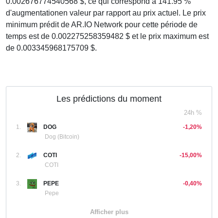
0.002676774540568 $, ce qui correspond à 141.95 %
d'augmentationen valeur par rapport au prix actuel. Le prix
minimum prédit de AR.IO Network pour cette période de
temps est de 0.002275258359482 $ et le prix maximum est
de 0.003345968175709 $.
Les prédictions du moment
24h %
1.
DOG
-1,20%
Dog (Bitcoin)
2.
COTI
-15,00%
COTI
3.
PEPE
-0,40%
Pepe
Afficher plus