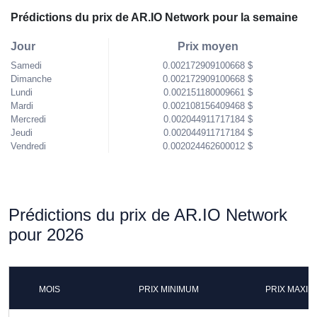
Prédictions du prix de AR.IO Network pour la semaine
Jour
Prix moyen
Samedi
0.002172909100668 $
Dimanche
0.002172909100668 $
Lundi
0.002151180009661 $
Mardi
0.002108156409468 $
Mercredi
0.002044911717184 $
Jeudi
0.002044911717184 $
Vendredi
0.002024462600012 $
Prédictions du prix de AR.IO Network
pour 2026
MOIS
PRIX MINIMUM
PRIX MAXI