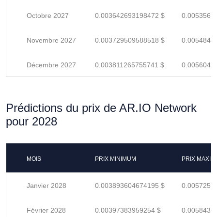
Octobre 2027
0.003642693198472 $
0.0053569
Novembre 2027
0.003729509588518 $
0.0054845
Décembre 2027
0.003811265755741 $
0.0056048
Prédictions du prix de AR.IO Network
pour 2028
MOIS
PRIX MINIMUM
PRIX MAXI
Janvier 2028
0.003893604674195 $
0.0057258
Février 2028
0.00397383959254 $
0.0058438