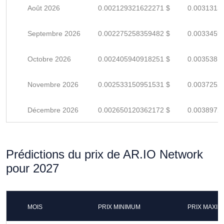
Août 2026
0.002129321622271 $
0.0031313
Septembre 2026
0.002275258359482 $
0.0033459
Octobre 2026
0.002405940918251 $
0.0035381
Novembre 2026
0.002533150951531 $
0.0037252
Décembre 2026
0.002650120362172 $
0.0038972
Prédictions du prix de AR.IO Network
pour 2027
MOIS
PRIX MINIMUM
PRIX MAXI