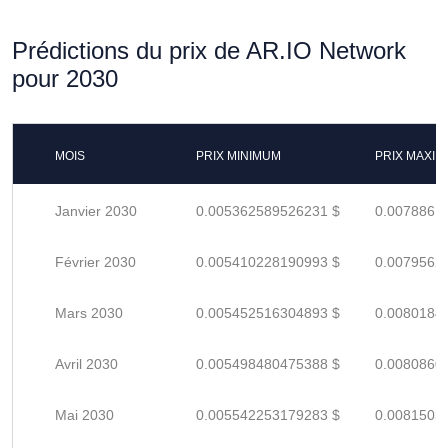
Prédictions du prix de AR.IO Network
pour 2030
MOIS
PRIX MINIMUM
PRIX MAXI
Janvier 2030
0.005362589526231 $
0.0078861
Février 2030
0.005410228190993 $
0.0079562
Mars 2030
0.005452516304893 $
0.0080184
Avril 2030
0.005498480475388 $
0.0080860
Mai 2030
0.005542253179283 $
0.0081503