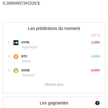
0.16904957341529 $.
Les prédictions du moment
24h %
1.
HYPE
-1,30%
Hyperliquid
2.
BTC
0,20%
Bitcoin
3.
DOGE
-0,50%
Dogecoin
Afficher plus
Les gagnantes