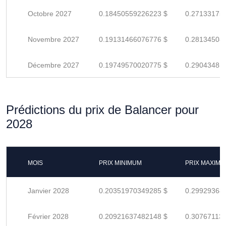
Octobre 2027
0.18450559226223 $
0.27133175
Novembre 2027
0.19131466076776 $
0.28134508
Décembre 2027
0.19749570020775 $
0.29043485
Prédictions du prix de Balancer pour
2028
MOIS
PRIX MINIMUM
PRIX MAXIM
Janvier 2028
0.20351970349285 $
0.29929368
Février 2028
0.20921637482148 $
0.30767113