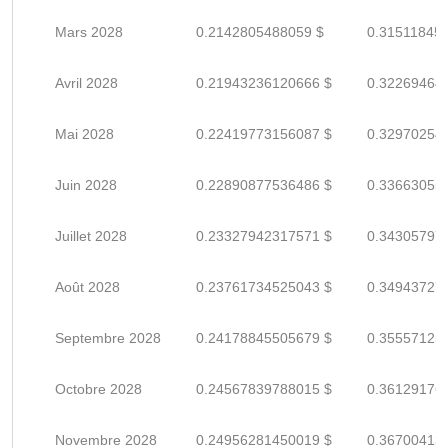
Mars 2028
0.2142805488059 $
0.31511845
Avril 2028
0.21943236120666 $
0.32269464
Mai 2028
0.22419773156087 $
0.32970254
Juin 2028
0.22890877536486 $
0.33663055
Juillet 2028
0.23327942317571 $
0.34305797
Août 2028
0.23761734525043 $
0.34943727
Septembre 2028
0.24178845505679 $
0.35557125
Octobre 2028
0.24567839788015 $
0.36129176
Novembre 2028
0.24956281450019 $
0.36700413