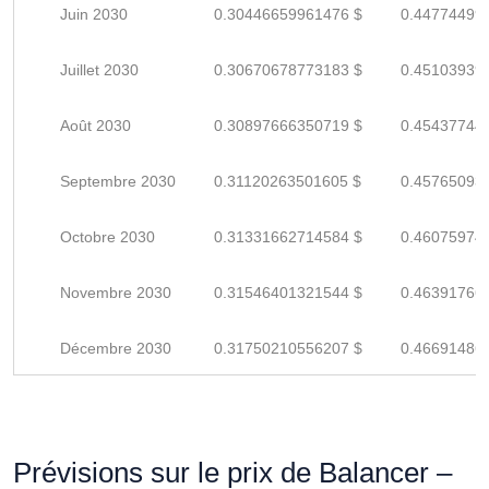
Juin 2030
0.30446659961476 $
0.44774499
Juillet 2030
0.30670678773183 $
0.45103939
Août 2030
0.30897666350719 $
0.45437744
Septembre 2030
0.31120263501605 $
0.45765093
Octobre 2030
0.31331662714584 $
0.46075974
Novembre 2030
0.31546401321544 $
0.46391766
Décembre 2030
0.31750210556207 $
0.46691486
Prévisions sur le prix de Balancer –