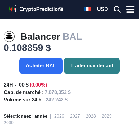
USD
Balancer
BAL
0.108859 $
Acheter BAL
Trader maintenant
24H
00 $
(0,00%)
Cap. de marché :
7,878,352 $
Volume sur 24 h :
242,242 $
Sélectionnez l'année
2026
2027
2028
2029
2030