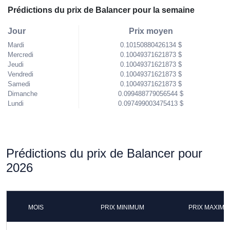
Prédictions du prix de Balancer pour la semaine
Jour
Prix moyen
Mardi
0.10150880426134 $
Mercredi
0.10049371621873 $
Jeudi
0.10049371621873 $
Vendredi
0.10049371621873 $
Samedi
0.10049371621873 $
Dimanche
0.099488779056544 $
Lundi
0.097499003475413 $
Prédictions du prix de Balancer pour
2026
MOIS
PRIX MINIMUM
PRIX MAXIM