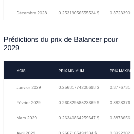
Décembre 2028
0.25319056555524 $
0.37233906
Prédictions du prix de Balancer pour
2029
MOIS
PRIX MINIMUM
PRIX MAXIM
Janvier 2029
0.25681774208698 $
0.37767315
Février 2029
0.26032958523369 $
0.38283762
Mars 2029
0.26340864259647 $
0.38736565
Avril 2029
0.2667165494334 $
0.39223021