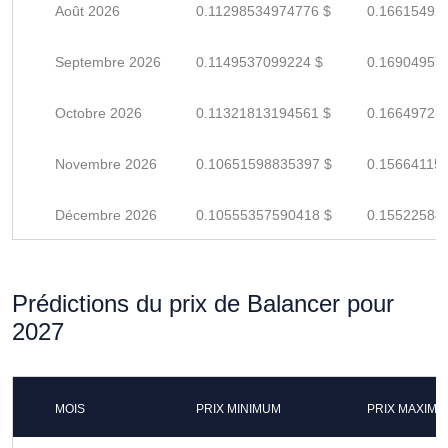
Août 2026
0.11298534974776 $
0.16615492
Septembre 2026
0.1149537099224 $
0.16904957
Octobre 2026
0.11321813194561 $
0.16649725
Novembre 2026
0.10651598835397 $
0.15664115
Décembre 2026
0.10555357590418 $
0.15522584
Prédictions du prix de Balancer pour
2027
MOIS
PRIX MINIMUM
PRIX MAXIM