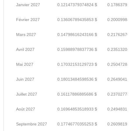
Janvier 2027
0.12147379374824 $
0.17863793
Février 2027
0.13606789435853 $
0.20009984
Mars 2027
0.14798616243166 $
0.21762670
Avril 2027
0.15988978837736 $
0.23513204
Mai 2027
0.17032153129723 $
0.25047284
Juin 2027
0.18013484598536 $
0.26490418
Juillet 2027
0.16117886885686 $
0.23702774
Août 2027
0.16964853518933 $
0.24948313
Septembre 2027
0.17746770355253 $
0.26098191