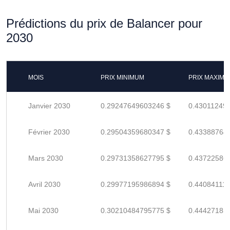
Prédictions du prix de Balancer pour
2030
MOIS
PRIX MINIMUM
PRIX MAXIM
Janvier 2030
0.29247649603246 $
0.43011249
Février 2030
0.29504359680347 $
0.43388764
Mars 2030
0.29731358627795 $
0.43722586
Avril 2030
0.29977195986894 $
0.44084111
Mai 2030
0.30210484795775 $
0.44427183