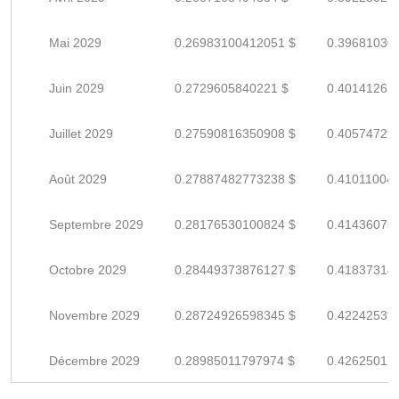
Mai 2029
0.26983100412051 $
0.39681030
Juin 2029
0.2729605840221 $
0.40141262
Juillet 2029
0.27590816350908 $
0.40574729
Août 2029
0.27887482773238 $
0.41011004
Septembre 2029
0.28176530100824 $
0.41436073
Octobre 2029
0.28449373876127 $
0.41837314
Novembre 2029
0.28724926598345 $
0.42242539
Décembre 2029
0.28985011797974 $
0.42625017