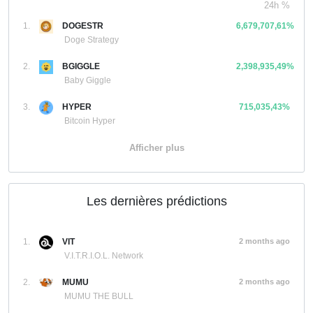
24h %
1.
DOGESTR
6,679,707,61%
Doge Strategy
2.
BGIGGLE
2,398,935,49%
Baby Giggle
3.
HYPER
715,035,43%
Bitcoin Hyper
Afficher plus
Les dernières prédictions
1.
VIT
2 months ago
V.I.T.R.I.O.L. Network
2.
MUMU
2 months ago
MUMU THE BULL