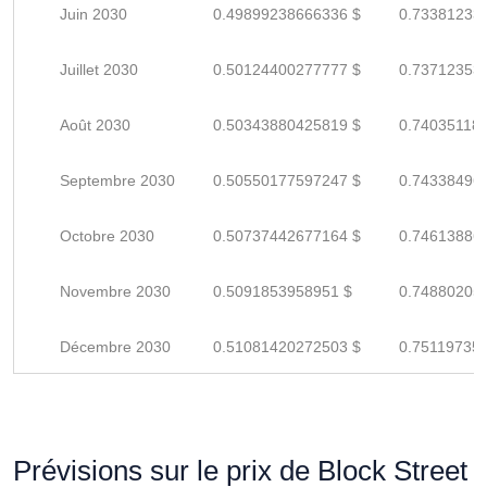
Juin 2030
0.49899238666336 $
0.73381233
Juillet 2030
0.50124400277777 $
0.73712353
Août 2030
0.50343880425819 $
0.74035118
Septembre 2030
0.50550177597247 $
0.74338496
Octobre 2030
0.50737442677164 $
0.74613886
Novembre 2030
0.5091853958951 $
0.74880205
Décembre 2030
0.51081420272503 $
0.75119735
Prévisions sur le prix de Block Street