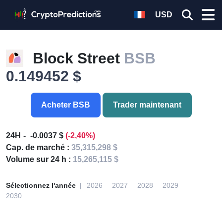
USD
Block Street
BSB
0.149452 $
Acheter BSB
Trader maintenant
24H
-0.0037 $
(-2,40%)
Cap. de marché :
35,315,298 $
Volume sur 24 h :
15,265,115 $
Sélectionnez l'année
2026
2027
2028
2029
2030