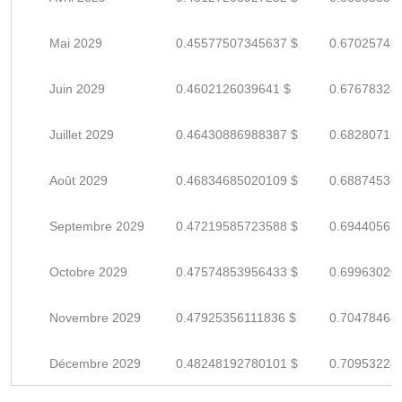
Mai 2029
0.45577507345637 $
0.67025746
Juin 2029
0.4602126039641 $
0.67678324
Juillet 2029
0.46430886988387 $
0.68280716
Août 2029
0.46834685020109 $
0.68874536
Septembre 2029
0.47219585723588 $
0.69440567
Octobre 2029
0.47574853956433 $
0.69963020
Novembre 2029
0.47925356111836 $
0.70478464
Décembre 2029
0.48248192780101 $
0.70953224