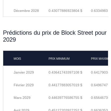
Décembre 2028
0.43077886923804 $
0.63349833
Prédictions du prix de Block Street pour
2029
MOIS
PRIX MINIMUM
PRIX MAXIM
Janvier 2029
0.43641743397108 $
0.64179034
Février 2029
0.44177883057019 $
0.64967475
Mars 2029
0.44639776586755 $
0.65646730
Avril 2029
0.45127203927252 $
0.66363535