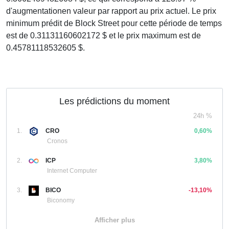
d'augmentationen valeur par rapport au prix actuel. Le prix
minimum prédit de Block Street pour cette période de temps
est de 0.31131160602172 $ et le prix maximum est de
0.45781118532605 $.
Les prédictions du moment
24h %
1.
CRO
0,60%
Cronos
2.
ICP
3,80%
Internet Computer
3.
BICO
-13,10%
Biconomy
Afficher plus