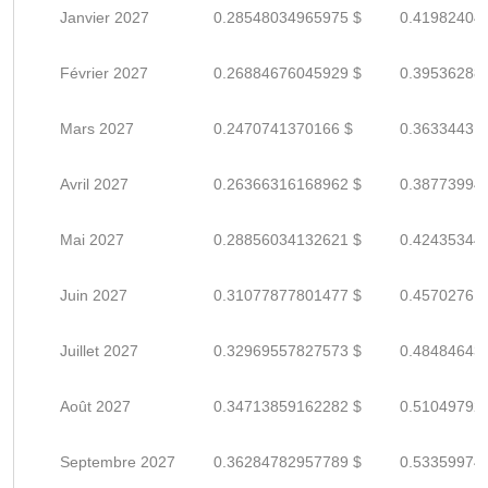
Janvier 2027
0.28548034965975 $
0.41982404
Février 2027
0.26884676045929 $
0.39536288
Mars 2027
0.2470741370166 $
0.36334431
Avril 2027
0.26366316168962 $
0.38773994
Mai 2027
0.28856034132621 $
0.42435344
Juin 2027
0.31077877801477 $
0.45702761
Juillet 2027
0.32969557827573 $
0.48484643
Août 2027
0.34713859162282 $
0.51049792
Septembre 2027
0.36284782957789 $
0.53359974