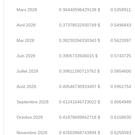
Mars 2028
0.36440596429138 $
0.53589112
Avril 2028
0.37378532930749 $
0.54968430
Mai 2028
0.38230266330343 $
0.56220979
Juin 2028
0.3905733506015 $
0.57437257
Juillet 2028
0.39811280713762 $
0.58546001
Août 2028
0.40546730933497 $
0.59627545
Septembre 2028
0.41241646723022 $
0.60649480
Octobre 2028
0.41878689842718 $
0.61586308
Novembre 2028
0.42503968743894 $
0.62505836