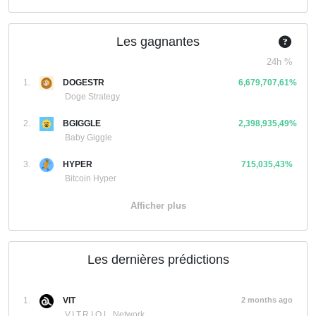
Les gagnantes
24h %
1.
DOGESTR
6,679,707,61%
Doge Strategy
2.
BGIGGLE
2,398,935,49%
Baby Giggle
3.
HYPER
715,035,43%
Bitcoin Hyper
Afficher plus
Les dernières prédictions
1.
VIT
2 months ago
V.I.T.R.I.O.L. Network