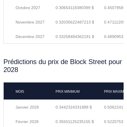
Octobre 2027
0.30654118380399 $
0.45079585
Novembre 2027
0.32035622487213 $
0.47111209
Décembre 2027
0.33258484362191 $
0.48909535
Prédictions du prix de Block Street pour
2028
MOIS
PRIX MINIMUM
PRIX MAXIM
Janvier 2028
0.3442324331888 $
0.50622416
Février 2028
0.35501125235155 $
0.52207537