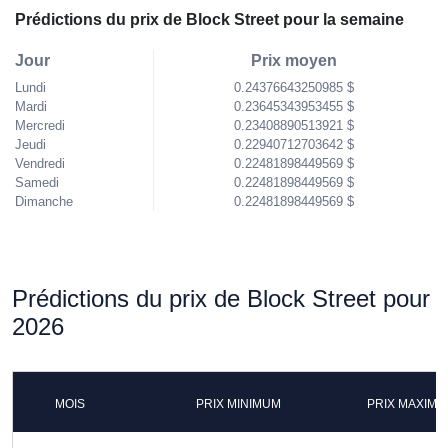
Prédictions du prix de Block Street pour la semaine
Jour
Prix moyen
Lundi
0.24376643250985 $
Mardi
0.23645343953455 $
Mercredi
0.23408890513921 $
Jeudi
0.22940712703642 $
Vendredi
0.22481898449569 $
Samedi
0.22481898449569 $
Dimanche
0.22481898449569 $
Prédictions du prix de Block Street pour
2026
MOIS
PRIX MINIMUM
PRIX MAXIM