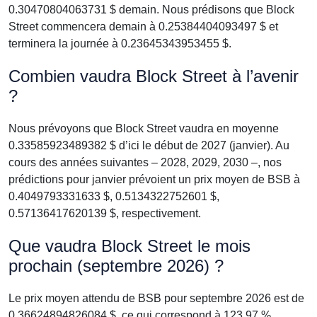
0.30470804063731 $ demain. Nous prédisons que Block
Street commencera demain à 0.25384404093497 $ et
terminera la journée à 0.23645343953455 $.
Combien vaudra Block Street à l’avenir
?
Nous prévoyons que Block Street vaudra en moyenne
0.33585923489382 $ d’ici le début de 2027 (janvier). Au
cours des années suivantes – 2028, 2029, 2030 –, nos
prédictions pour janvier prévoient un prix moyen de BSB à
0.4049793331633 $, 0.5134322752601 $,
0.57136417620139 $, respectivement.
Que vaudra Block Street le mois
prochain (septembre 2026) ?
Le prix moyen attendu de BSB pour septembre 2026 est de
0.36624894826084 $, ce qui correspond à 123.97 %