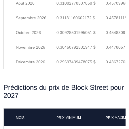
Août 2026
0.31082778537858 $
0.45709968
Septembre 2026
0.31131160602172 $
0.45781118
Octobre 2026
0.30928501995051 $
0.45483091
Novembre 2026
0.30450792531947 $
0.44780577
Décembre 2026
0.29697439478075 $
0.43672705
Prédictions du prix de Block Street pour
2027
MOIS
PRIX MINIMUM
PRIX MAXIM