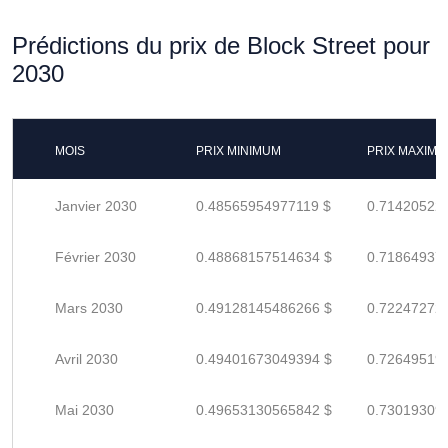
Prédictions du prix de Block Street pour
2030
MOIS
PRIX MINIMUM
PRIX MAXIM
Janvier 2030
0.48565954977119 $
0.71420522
Février 2030
0.48868157514634 $
0.71864937
Mars 2030
0.49128145486266 $
0.72247272
Avril 2030
0.49401673049394 $
0.72649519
Mai 2030
0.49653130565842 $
0.73019309